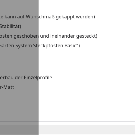
reite kann auf Wunschmaß gekappt werden)
tabilität)
Pfosten geschoben und ineinander gesteckt)
Garten System Steckpfosten Basic")
rbau der Einzelprofile
r-Matt