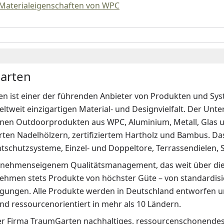
 Materialeigenschaften von WPC
arten
n ist einer der führenden Anbieter von Produkten und Sys
eltweit einzigartigen Material- und Designvielfalt. Der Un
en Outdoorprodukten aus WPC, Aluminium, Metall, Glas u
erten Nadelhölzern, zertifiziertem Hartholz und Bambus. D
htschutzsysteme, Einzel- und Doppeltore, Terrassendielen,
nehmenseigenem Qualitätsmanagement, das weit über die
ehmen stets Produkte von höchster Güte – von standardisie
gungen. Alle Produkte werden in Deutschland entworfen und
und ressourcenorientiert in mehr als 10 Ländern.
der Firma TraumGarten nachhaltiges, ressourcenschonendes 