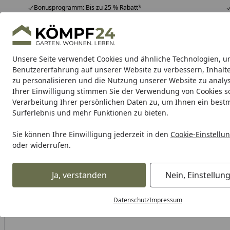
Bonusprogramm: Bis zu 25 % Rabatt*
Hotline
07051 / 9 22 22
4,81
/ 5
Mo-Fr. 8-16 Uhr
25.957 Bewertungen
Unsere Seite verwendet Cookies und ähnliche Technologien, u
Alle Produkte
Highlights
Tipps & Tricks
Alle Produkte
Benutzererfahrung auf unserer Website zu verbessern, Inhalt
zu personalisieren und die Nutzung unserer Website zu analys
Ihrer Einwilligung stimmen Sie der Verwendung von Cookies s
Verarbeitung Ihrer persönlichen Daten zu, um Ihnen ein best
Karibu Pools inkl. gra
Surferlebnis und mehr Funktionen zu bieten.
Dein Traumpool im Sorglos-Paket: F
Sie können Ihre Einwilligung jederzeit in den
Cookie-Einstellu
oder widerrufen.
TraumGarten System Ersatzteil: Anfangsprofil für Anschluss
Startseite
Ja, verstanden
Nein, Einstellun
Datenschutz
Impressum