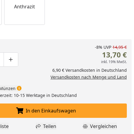
Anthrazit
-8%
UVP
14,95 €
13,70 €
inkl. 19% MwSt.
ge um eins verringern
duktmenge manuell eingeben
Produktmenge um eins erhöhen
6,90 € Versandkosten in Deutschland
Versandkosten nach Menge und Land
Münzen
eferzeit: 10-15 Werktage in Deutschland
In den Einkaufswagen
In den Einkaufswagen legen
iste
Teilen
Vergleichen
dukt zur Wunschliste hinzufügen
Teilen
Produkt Vergle