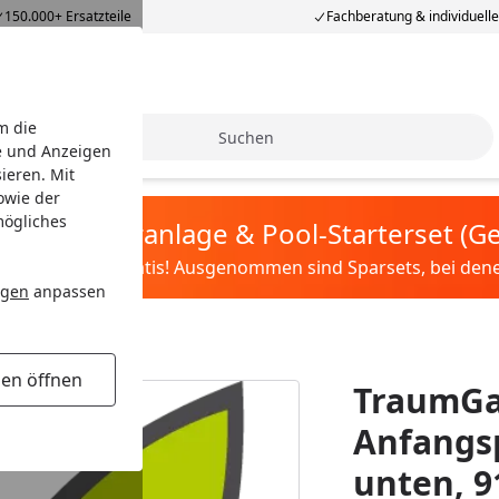
150.000+ Ersatzteile
Fachberatung & individuell
m die
Suche
e und Anzeigen
ieren. Mit
owie der
mögliches
tis Sandfilteranlage & Pool-Starterset (
ilter&Pflege gratis! Ausgenommen sind Sparsets, bei denen 
ngen
anpassen
-Set unten, 91cm
gen öffnen
TraumGar
Anfangsp
unten, 