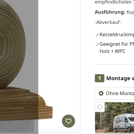
empfindlichsten T
Ausführung:
Ku
-Abverkauf-
Kesseldruckim
Geeignet für P
Holz + WPC
Montage 
Ohne Mont
Produkt zur Wunschliste hi