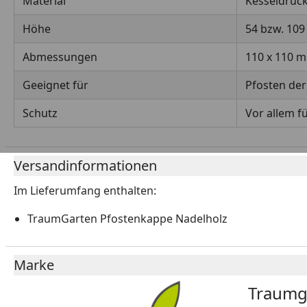
Material
Kesseldruc
Höhe
54 bzw. 10
Abmessungen
110 x 110 
Geeignet für
Pfosten der
Schutz
Vor allem f
Versandinformationen
Im Lieferumfang enthalten:
TraumGarten Pfostenkappe Nadelholz
Marke
Traumg