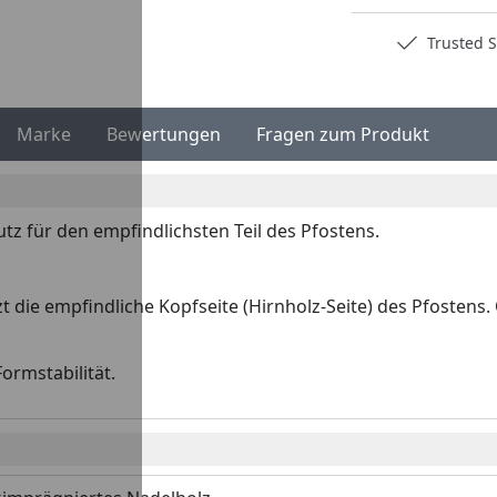
Deutschlands bester Händler
Trusted S
Marke
Bewertungen
Fragen zum Produkt
hutz für den empfindlichsten Teil des Pfostens.
zt die empfindliche Kopfseite (Hirnholz-Seite) des Pfoste
ormstabilität.