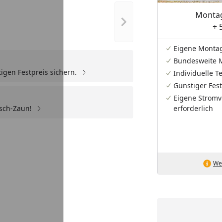
Montag
Nächstes Bild anzeigen
+ 
Eigene Monta
Bundesweite 
igen Festpreis sichern.
Individuelle 
Günstiger Fest
Eigene Stromv
sch-Zaun!
erforderlich
Wei