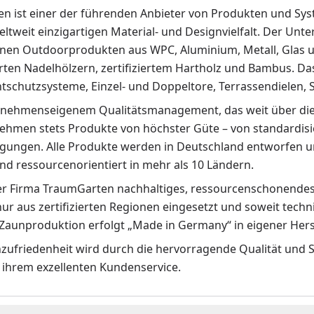
n ist einer der führenden Anbieter von Produkten und Sys
eltweit einzigartigen Material- und Designvielfalt. Der Un
en Outdoorprodukten aus WPC, Aluminium, Metall, Glas u
erten Nadelhölzern, zertifiziertem Hartholz und Bambus. D
htschutzsysteme, Einzel- und Doppeltore, Terrassendielen,
nehmenseigenem Qualitätsmanagement, das weit über die
ehmen stets Produkte von höchster Güte – von standardisie
gungen. Alle Produkte werden in Deutschland entworfen und
und ressourcenorientiert in mehr als 10 Ländern.
der Firma TraumGarten nachhaltiges, ressourcenschonendes 
ur aus zertifizierten Regionen eingesetzt und soweit techn
-Zaunproduktion erfolgt „Made in Germany“ in eigener He
zufriedenheit wird durch die hervorragende Qualität und S
 ihrem exzellenten Kundenservice.