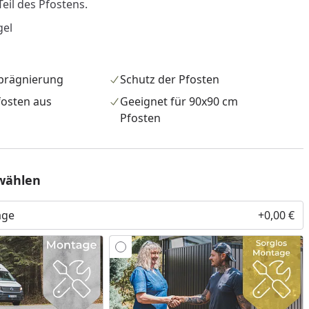
eil des Pfostens.
gel
prägnierung
Schutz der Pfosten
fosten aus
Geeignet für 90x90 cm
Pfosten
wählen
age
+0,00 €
nzufügen