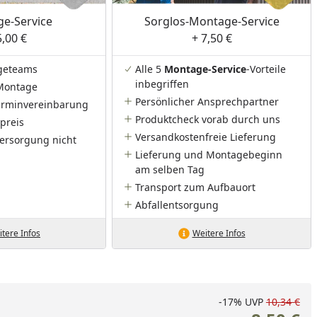
e-Service
Sorglos-Montage-Service
5,00 €
+ 7,50 €
geteams
Alle 5
Montage-Service
-Vorteile
inbegriffen
Montage
Persönlicher Ansprechpartner
Terminvereinbarung
Produktcheck vorab durch uns
preis
Versandkostenfreie Lieferung
ersorgung nicht
Lieferung und Montagebeginn
am selben Tag
Transport zum Aufbauort
Abfallentsorgung
tere Infos
Weitere Infos
-17%
UVP
10,34 €