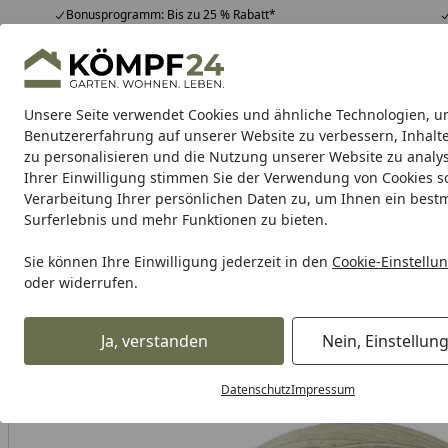
Bonusprogramm: Bis zu 25 % Rabatt*
Hotline
07051 / 9 22 22
4,81
/ 5
Mo-Fr. 8-16 Uhr
25.963 Bewertungen
Unsere Seite verwendet Cookies und ähnliche Technologien, u
Alle Produkte
Highlights
Tipps & Tricks
Alle Produkte
Benutzererfahrung auf unserer Website zu verbessern, Inhalt
zu personalisieren und die Nutzung unserer Website zu analys
Ihrer Einwilligung stimmen Sie der Verwendung von Cookies s
Verarbeitung Ihrer persönlichen Daten zu, um Ihnen ein best
Karibu Pools inkl. gra
Surferlebnis und mehr Funktionen zu bieten.
Dein Traumpool im Sorglos-Paket: F
Sie können Ihre Einwilligung jederzeit in den
Cookie-Einstellu
oder widerrufen.
TraumGarten Pfostenkappe Nadelholz
Startseite
Ja, verstanden
Nein, Einstellun
Datenschutz
Impressum