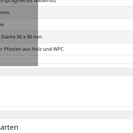
kimprägniertes Nadelholz
9 mm
mm
 Stärke 90 x 90 mm
ür Pfosten aus Holz und WPC
arten