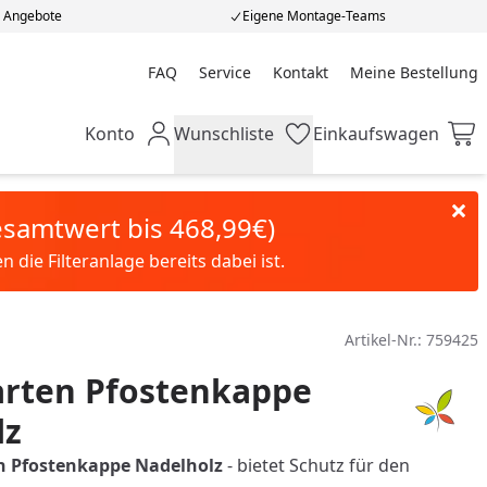
e Angebote
Eigene Montage-Teams
FAQ
Service
Kontakt
Meine Bestellung
Meine Bestellung
Konto
Wunschliste
Einkaufswagen
Mein Konto
Wunschliste
Einkaufswagen
Gesamtwert bis 468,99€)
die Filteranlage bereits dabei ist.
Artikel-Nr.:
759425
rten Pfostenkappe
lz
 Pfostenkappe Nadelholz
- bietet Schutz für den