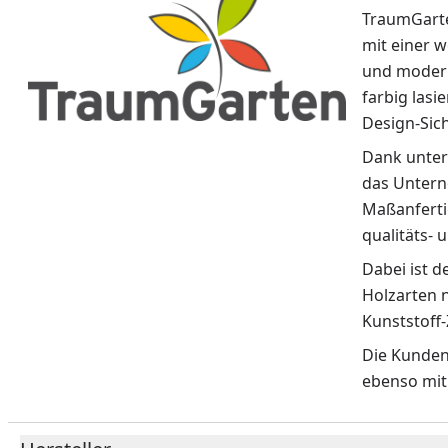
TraumGarte
mit einer w
und modern
farbig lasi
Design-Sic
Dank unter
das Untern
Maßanferti
qualitäts- 
Dabei ist 
Holzarten n
Kunststoff
Die Kunden
ebenso mit