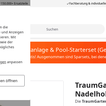
150.000+ Ersatzteile
Fachberatung & individuell
m die
Suche
e und Anzeigen
ieren. Mit
owie der
mögliches
tis Sandfilteranlage & Pool-Starterset (
ilter&Pflege gratis! Ausgenommen sind Sparsets, bei denen 
ngen
anpassen
gen öffnen
TraumGa
Nadelho
Die
TraumGarten