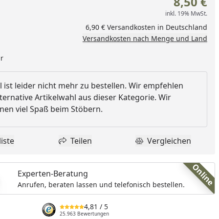
8,50 €
inkl. 19% MwSt.
6,90 € Versandkosten in Deutschland
Versandkosten nach Menge und Land
ar
l ist leider nicht mehr zu bestellen. Wir empfehlen
ternative Artikelwahl aus dieser Kategorie. Wir
en viel Spaß beim Stöbern.
iste
Teilen
Vergleichen
dukt zur Wunschliste hinzufügen
Teilen
Produkt Vergle
Online
Experten-Beratung
Anrufen, beraten lassen und telefonisch bestellen.
4,81
/ 5
25.963 Bewertungen