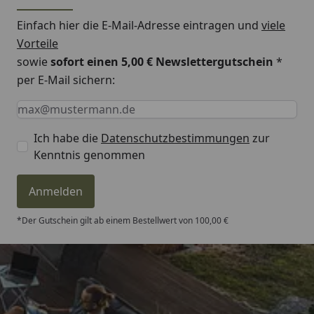
Einfach hier die E-Mail-Adresse eintragen und
viele
Welchen Pfosten benötige ich?
Vorteile
sowie
sofort einen 5,00 € Newslettergutschein
*
Serie
Einbetonieren
Aufschrauben
per E-Mail sichern:
LONGLIFE
direkt im
mit
ROMO
Erdreich
Pfostenträger
Keine Eingabe erforderlich
Eingabe erforderlich
E-Mail *
(Bodeneinstand:
600 mm)
Ich habe die
Datenschutzbestimmungen
zur
Kenntnis genommen
(mind. 1
2400 mm
1950 mm
angrenzendes)
Anmelden
Zaunelement
Höhe: 1800
*Der Gutschein gilt ab einem Bestellwert von 100,00 €
mm
(mind. 1
2400 mm (auf
1790 mm
angrenzendes)
2240 mm
oder 1950 mm
Zaunelement
kürzen)
(auf 1790 mm
Trusted Shops
Höhe: 1640
kürzen)