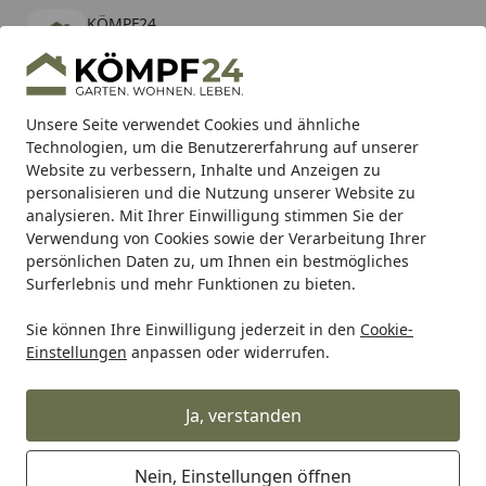
KÖMPF24
Öffnen
Banner schließen
KÖMPF24
kostenlos - Im App Store
Alle Produkte
Mein Konto
Wunschl
Eink
Unsere Seite verwendet Cookies und ähnliche
Technologien, um die Benutzererfahrung auf unserer
Hotline
4,81
/ 5
Suchen
Website zu verbessern, Inhalte und Anzeigen zu
personalisieren und die Nutzung unserer Website zu
analysieren. Mit Ihrer Einwilligung stimmen Sie der
Karibu Pools inkl. gratis Sandfilteranlage & Pool-
Verwendung von Cookies sowie der Verarbeitung Ihrer
Starterset (Gesamtwert bis 468,99€)
persönlichen Daten zu, um Ihnen ein bestmögliches
Surferlebnis und mehr Funktionen zu bieten.
Sie können Ihre Einwilligung jederzeit in den
Cookie-
Zaun
Sichtschutzzaun
Kunststoff Sichtschutz Zäune
T
Einstellungen
anpassen oder widerrufen.
Startseite
TraumGarten Longlife Romo 1800 x
1800 mm
Ja, verstanden
Nein, Einstellungen öffnen