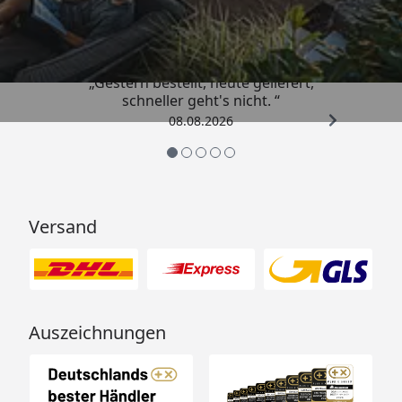
mm
4,81
/ 5
(beide
1790 mm (auf
1050 mm
angrenzende)
1500 mm
„Gestern bestellt, heute geliefert,
Zaunelement
kürzen)
schneller geht's nicht. “
Höhe: 900 mm
08.08.2026
Versand
Auszeichnungen