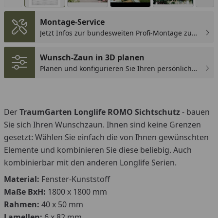
Montage-Service
Jetzt Infos zur bundesweiten Profi-Montage zum
günstigen Festpreis sichern.
You
Wunsch-Zaun in 3D planen
Planen und konfigurieren Sie Ihren persönlichen
Wunsch-Zaun!
Der
TraumGarten Longlife ROMO Sichtschutz
- bauen
Sie sich Ihren Wunschzaun. Ihnen sind keine Grenzen
gesetzt: Wählen Sie einfach die von Ihnen gewünschten
Elemente und kombinieren Sie diese beliebig. Auch
kombinierbar mit den anderen Longlife Serien.
Material:
Fenster-Kunststoff
Maße BxH:
1800 x 1800 mm
Rahmen:
40 x 50 mm
Lamellen:
6 x 82 mm