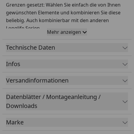
Grenzen gesetzt: Wählen Sie einfach die von Ihnen
gewünschten Elemente und kombinieren Sie diese
beliebig. Auch kombinierbar mit den anderen
Longlife Serien.
Mehr anzeigen
Aufgrund der LONGLIFE Rahmenkonstruktion
unterscheiden sich die Seiten der LONGLIFE
Technische Daten
Zaunelemente. Auf der Sichtseite wird ein volles
Rahmenprofil verwendet. Die Rückseite hingegen
Infos
weist ein schmaleres Rahmenprofil und eine
zusätzliche Klemmleiste auf.
Versandinformationen
Bitte beachten Sie diese Produkteigenschaft für den
Verlauf Ihrer Zaunanlage, insbesondere bei den
Datenblätter / Montageanleitung /
Anschlusselementen.
Downloads
Material:
Fenster-Kunststoff
Maße BxH:
1800 x 1800 mm
Marke
Rahmen:
40 x 50 mm
Lamellen
: 6 x 82 mm