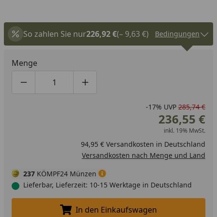
So zahlen Sie nur
226,92 €
(– 9,63 €)
Bedingungen
Menge
Produktmenge um eins verringern
Produktmenge manuell eingeben
Produktmenge um eins erhöhen
-17%
UVP
285,74 €
236,55 €
inkl. 19% MwSt.
94,95 € Versandkosten in Deutschland
Versandkosten nach Menge und Land
237
KÖMPF24 Münzen
Lieferbar, Lieferzeit: 10-15 Werktage in Deutschland
In den Einkaufswagen
In den Einkaufswagen legen