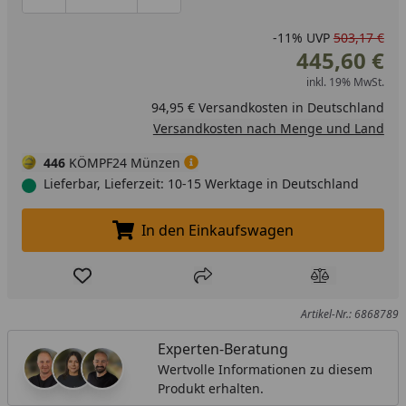
Produktmenge um eins verringern
Produktmenge manuell eingeben
Produktmenge um eins erhöhen
-11%
UVP
503,17 €
445,60 €
inkl. 19% MwSt.
94,95 € Versandkosten in Deutschland
Versandkosten nach Menge und Land
446
KÖMPF24 Münzen
Lieferbar, Lieferzeit: 10-15 Werktage in Deutschland
In den Einkaufswagen
In den Einkaufswagen legen
Produkt zur Wunschliste hinzufügen
Teilen
Produkt Ver
Artikel-Nr.: 6868789
Experten-Beratung
Wertvolle Informationen zu diesem
Produkt erhalten.