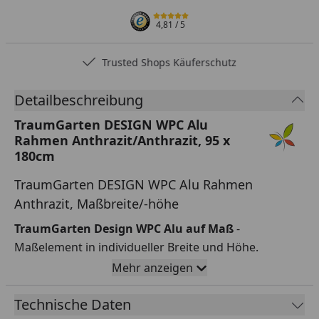
4,81
/ 5
Trusted Shops Käuferschutz
Detailbeschreibung
TraumGarten DESIGN WPC Alu
Rahmen Anthrazit/Anthrazit, 95 x
180cm
TraumGarten DESIGN WPC Alu Rahmen
Anthrazit, Maßbreite/-höhe
TraumGarten Design WPC Alu auf Maß
-
Maßelement in individueller Breite und Höhe.
Die Serie TraumGarten Design WPC Alu - mit Nut-
Mehr anzeigen
Feder-Profilen. Ein moderner Sichtschutz;
geschmackvolles und ansprechendes Design.
Technische Daten