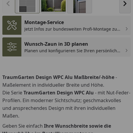
Vorheriges Bild anzeigen
Näc
Montage-Service
Jetzt Infos zur bundesweiten Profi-Montage zum
günstigen Festpreis sichern.
Wunsch-Zaun in 3D planen
Planen und konfigurieren Sie Ihren persönlichen
Wunsch-Zaun!
TraumGarten Design WPC Alu Maßbreite/-höhe
-
Maßelement in individueller Breite und Höhe.
Die Serie
TraumGarten Design WPC Alu
- mit Nut-Feder-
Profilen. Ein moderner Sichtschutz; geschmackvolles
und ansprechendes Design mit ihren individuellen
Maßen.
Geben Sie einfach
Ihre Wunschbreite sowie die