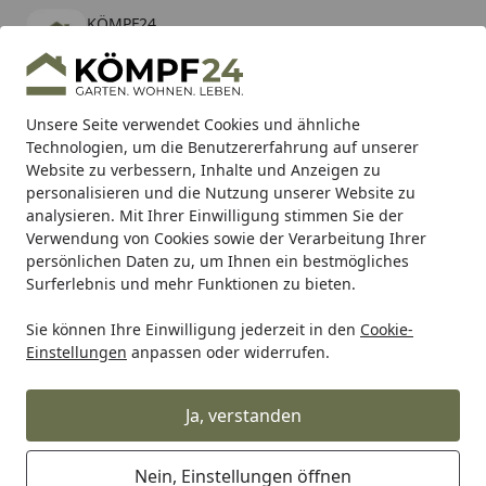
KÖMPF24
Öffnen
Banner schließen
KÖMPF24
kostenlos - Im App Store
Alle Produkte
Mein Konto
Wunschl
Eink
Unsere Seite verwendet Cookies und ähnliche
Technologien, um die Benutzererfahrung auf unserer
Hotline
4,81
/ 5
Suchen
Website zu verbessern, Inhalte und Anzeigen zu
personalisieren und die Nutzung unserer Website zu
analysieren. Mit Ihrer Einwilligung stimmen Sie der
Karibu Pools inkl. gratis Sandfilteranlage & Pool-
Verwendung von Cookies sowie der Verarbeitung Ihrer
Starterset (Gesamtwert bis 468,99€)
persönlichen Daten zu, um Ihnen ein bestmögliches
Surferlebnis und mehr Funktionen zu bieten.
Sie können Ihre Einwilligung jederzeit in den
Cookie-
Zaun
Sichtschutzzaun
BPC & WPC Sichtschutz Zäune
Einstellungen
anpassen oder widerrufen.
Startseite
TraumGarten DESIGN WPC Alu
Rahmen Anthrazit/Anthrazit, 95 x
Ja, verstanden
180cm
Nein, Einstellungen öffnen