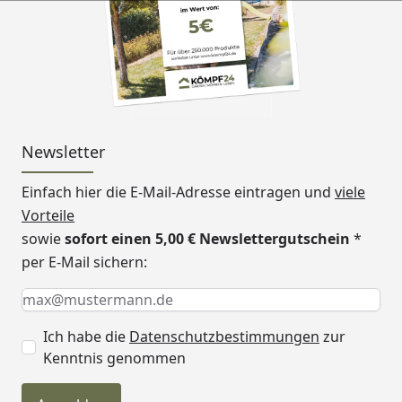
Newsletter
Einfach hier die E-Mail-Adresse eintragen und
viele
Vorteile
sowie
sofort einen 5,00 € Newslettergutschein
*
per E-Mail sichern:
Keine Eingabe erforderlich
Eingabe erforderlich
E-Mail *
Ich habe die
Datenschutzbestimmungen
zur
Kenntnis genommen