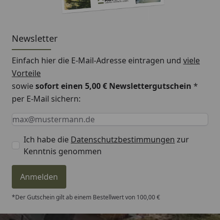
Kombinierbar mit Gittern der Serie XL
Pfostenkappen
Newsletter
Kyrill Sturmanker
Einfach hier die E-Mail-Adresse eintragen und
viele
Vorteile
sowie
sofort einen 5,00 € Newslettergutschein
*
per E-Mail sichern:
Keine Eingabe erforderlich
Eingabe erforderlich
E-Mail *
Ich habe die
Datenschutzbestimmungen
zur
Kenntnis genommen
Anmelden
*Der Gutschein gilt ab einem Bestellwert von 100,00 €