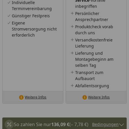
Service
-Vorteile
Individuelle
inbegriffen
Terminvereinbarung
Persönlicher
Günstiger Festpreis
Ansprechpartner
Eigene
Produktcheck vorab
Stromversorgung nicht
durch uns
erforderlich
Versandkostenfreie
Lieferung
Lieferung und
Montagebeginn am
selben Tag
Transport zum
Aufbauort
Abfallentsorgung
Weitere Infos
Weitere Infos
So zahlen Sie nur
136,09 €
(– 7,78 €)
Bedingungen