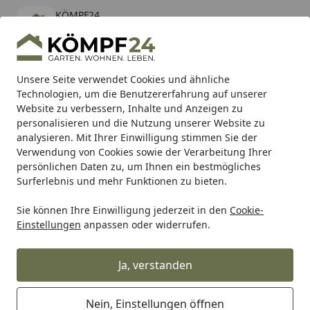
KÖMPF24
Öffnen
Banner schließen
KÖMPF24
kostenlos - Im App Store
Alle Produkte
Mein Konto
Wunschl
Eink
Unsere Seite verwendet Cookies und ähnliche
Technologien, um die Benutzererfahrung auf unserer
Hotline
4,81
/ 5
Suchen
Website zu verbessern, Inhalte und Anzeigen zu
personalisieren und die Nutzung unserer Website zu
analysieren. Mit Ihrer Einwilligung stimmen Sie der
Karibu Pools inkl. gratis Sandfilteranlage & Pool-
Verwendung von Cookies sowie der Verarbeitung Ihrer
Starterset (Gesamtwert bis 468,99€)
persönlichen Daten zu, um Ihnen ein bestmögliches
Surferlebnis und mehr Funktionen zu bieten.
Sie können Ihre Einwilligung jederzeit in den
Cookie-
Zaun
Sichtschutzzaun
Bambus Sichtschutz Zäune
Tra
Einstellungen
anpassen oder widerrufen.
Startseite
TraumGarten Bambu 179x179 cm
Ja, verstanden
5
(1 Bewertung)
Nein, Einstellungen öffnen