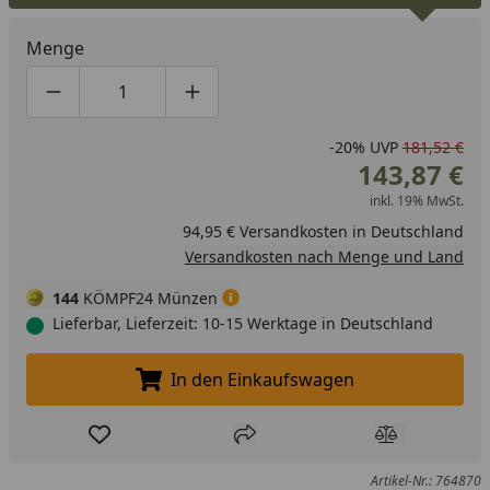
Menge
Produktmenge um eins verringern
Produktmenge manuell eingeben
Produktmenge um eins erhöhen
-20%
UVP
181,52 €
143,87 €
inkl. 19% MwSt.
94,95 € Versandkosten in Deutschland
Versandkosten nach Menge und Land
144
KÖMPF24 Münzen
Lieferbar, Lieferzeit: 10-15 Werktage in Deutschland
In den Einkaufswagen
In den Einkaufswagen legen
Produkt zur Wunschliste hinzufügen
Teilen
Produkt Ver
Artikel-Nr.: 764870