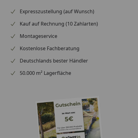
zusätzlich im Rahmen fixiert und bilden eine stabile,
optisch ansprechende Einheit.
Expresszustellung (auf Wunsch)
Befestigung:
Kauf auf Rechnung (10 Zahlarten)
Die Bambu Sichtblende wird mit den SELECT Pfosten
Montageservice
von TraumGarten befestigt. Diese Pfosten sowie
passendes Befestigungsmaterial, ist nicht im
Kostenlose Fachberatung
Lieferumfang enthalten, ist aber als Zubehör bei uns
Deutschlands bester Händler
zu erwerben.
50.000 m² Lagerfläche
Was benötige ich zum Aufbau der TraumGarten
Serie BAMBU?
beliebig viele Elemente der Bambu Serie
Pfosten SELECT + Befestigungszubehör
Elementhalter Edelstahl
Weiteres Zubehör: