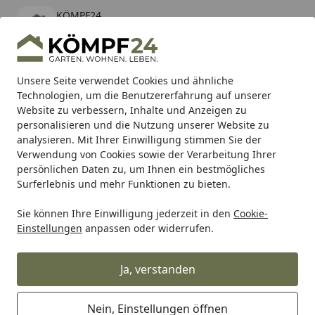
KÖMPF24
Öffnen
Banner schließen
KÖMPF24
kostenlos - Im App Store
Alle Produkte
Mein Konto
Wunschl
Eink
Unsere Seite verwendet Cookies und ähnliche
Technologien, um die Benutzererfahrung auf unserer
Hotline
4,81
/ 5
Suchen
Website zu verbessern, Inhalte und Anzeigen zu
personalisieren und die Nutzung unserer Website zu
analysieren. Mit Ihrer Einwilligung stimmen Sie der
Karibu Pools inkl. gratis Sandfilteranlage & Pool-
Verwendung von Cookies sowie der Verarbeitung Ihrer
Starterset (Gesamtwert bis 468,99€)
persönlichen Daten zu, um Ihnen ein bestmögliches
Surferlebnis und mehr Funktionen zu bieten.
Sie können Ihre Einwilligung jederzeit in den
Cookie-
Grill
Grillzubehör
Grilltische, Ablagen & Gestelle
Ablag
Einstellungen
anpassen oder widerrufen.
Startseite
Traeger P.A.L. Pop-And-Lock
Vorratsbehälter
Ja, verstanden
Nein, Einstellungen öffnen