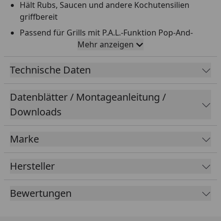
Hält Rubs, Saucen und andere Kochutensilien
griffbereit
Passend für Grills mit P.A.L.-Funktion Pop-And-
Lock-Zubehörschiene
Mehr anzeigen
Einfaches Ein- und Ausrasten ohne Werkzeug
Technische Daten
Praktisch für bis zu 6 Rub-Dosen von Traeger
Robuster, kaltgewalzter Stahl mit
Datenblätter / Montageanleitung /
temperaturbeständiger Pulverbeschichtung
Downloads
32,5 x 16 x 8,9 cm
Marke
Hersteller
Bewertungen