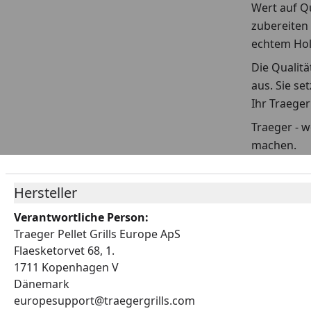
Wert auf Qu
zubereiten 
echtem Hol
Die Qualitä
aus. Sie se
Ihr Traeger
Traeger - w
machen.
Hersteller
Verantwortliche Person:
Traeger Pellet Grills Europe ApS
Flaesketorvet 68, 1.
1711 Kopenhagen V
Dänemark
europesupport@traegergrills.com