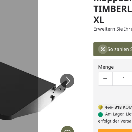
TIMBERL
XL
Erweitern Sie Ihr
So zahlen 
Menge
Produktmen
Pro
159
318
KÖM
Am Lager, Lie
erfolgt der Vers