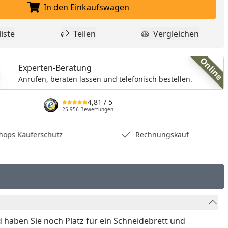
nzufügen
In den Einkaufswagen
In den Einkaufswagen legen
iste
Teilen
Vergleichen
dukt zur Wunschliste hinzufügen
Teilen
Produkt Vergle
Online
Experten-Beratung
Anrufen, beraten lassen und telefonisch bestellen.
4,81
/ 5
25.956 Bewertungen
hops Käuferschutz
Rechnungskauf
nd haben Sie noch Platz für ein Schneidebrett und