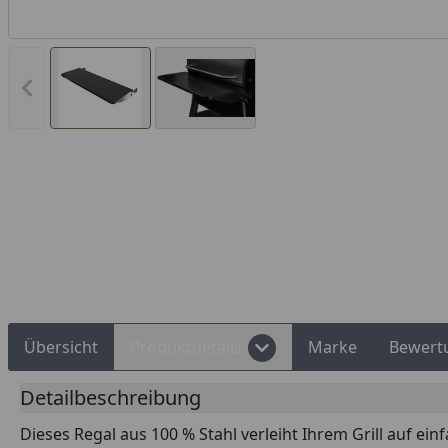
Vorheriges Bild anzeigen
Rechnungskauf
Montageservice
Übersicht
Produktdetails
Marke
Bewert
Detailbeschreibung
Dieses Regal aus 100 % Stahl verleiht Ihrem Grill auf ei