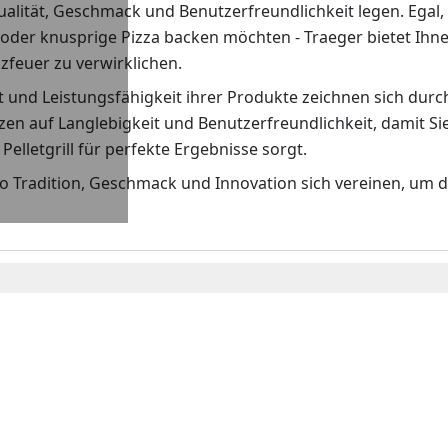
alität, Geschmack und Benutzerfreundlichkeit legen. Egal, o
oder knusprige Pizza backen möchten - Traeger bietet Ihne
zfeuer zu verwirklichen.
t und Leistungsfähigkeit ihrer Produkte zeichnen sich dur
tzen auf Langlebigkeit und Benutzerfreundlichkeit, damit S
 Pelletgrill für perfekte Ergebnisse sorgt.
o Tradition, Geschmack und Innovation sich vereinen, um d