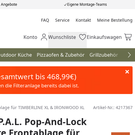
e Angebote
Eigene Montage-Teams
FAQ
Service
Kontakt
Meine Bestellung
Meine Bestellung
Konto
Wunschliste
Einkaufswagen
Mein Konto
Wunschliste
Einkaufswagen
utdoor Küche
Pizzaofen & Zubehör
Grillzubehör
Gril
Na
Gesamtwert bis 468,99€)
die Filteranlage bereits dabei ist.
tablage für TIMBERLINE XL & IRONWOOD XL
Artikel-Nr.:
4217367
P.A.L. Pop-And-Lock
e Frontablage für