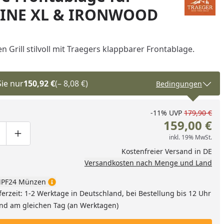
INE XL & IRONWOOD
en Grill stilvoll mit Traegers klappbarer Frontablage.
Sie nur
150,92 €
(– 8,08 €)
Bedingungen
-11%
UVP
179,90 €
159,00 €
inkl. 19% MwSt.
ge um eins verringern
duktmenge manuell eingeben
Produktmenge um eins erhöhen
Kostenfreier Versand in DE
Versandkosten nach Menge und Land
PF24 Münzen
ferzeit: 1-2 Werktage in Deutschland, bei Bestellung bis 12 Uhr
and am gleichen Tag (an Werktagen)