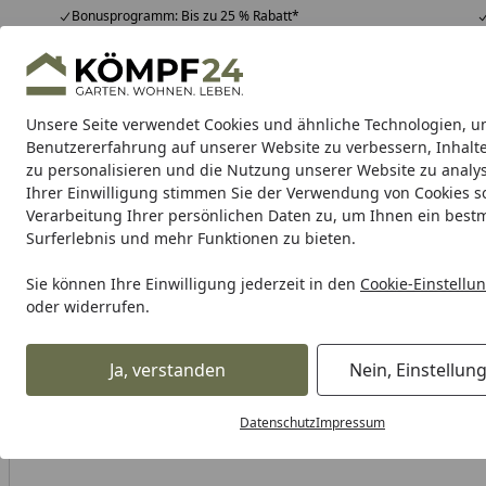
Bonusprogramm: Bis zu 25 % Rabatt*
Hotline
07051 / 9 22 22
4,81
/ 5
Mo-Fr. 8-16 Uhr
25.956 Bewertungen
Unsere Seite verwendet Cookies und ähnliche Technologien, u
Alle Produkte
Highlights
Tipps & Tricks
Alle Produkte
Benutzererfahrung auf unserer Website zu verbessern, Inhalt
zu personalisieren und die Nutzung unserer Website zu analys
Ihrer Einwilligung stimmen Sie der Verwendung von Cookies s
Grill
Gasgrill
Holzkohlegrill
Elektrogrill
Pelletgr
Verarbeitung Ihrer persönlichen Daten zu, um Ihnen ein best
Surferlebnis und mehr Funktionen zu bieten.
Karibu Pools inkl. gra
Sie können Ihre Einwilligung jederzeit in den
Cookie-Einstellu
oder widerrufen.
Dein Traumpool im Sorglos-Paket: F
Ja, verstanden
Nein, Einstellun
Grill
Grillzubehör
Grilltische, Ablagen & Gestelle
Ablag
Startseite
Datenschutz
Impressum