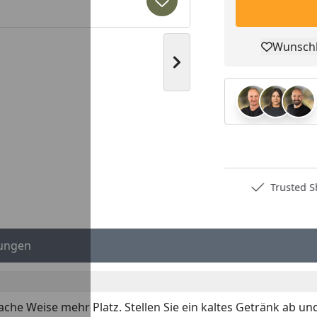
Produkt zur Wunschliste hi
Wunschl
Pro
Nächstes Bild anzeigen
Deutschlands bester Händler
Trusted S
ungen
nfache Weise mehr Platz. Stellen Sie ein kaltes Getränk ab u