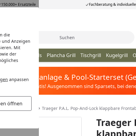
150.000+ Ersatzteile
Fachberatung & individuell
m die
Suche
e und Anzeigen
ieren. Mit
owie der
ill
Kamado Grills
Plancha Grill
Tischgrill
Kugelgrill
O
mögliches
tis Sandfilteranlage & Pool-Starterset (
ngen
anpassen
ilter&Pflege gratis! Ausgenommen sind Sparsets, bei denen 
gen öffnen
en & Seitentische
Traeger P.A.L. Pop-And-Lock klappbare Fron
Traeger 
klappbar