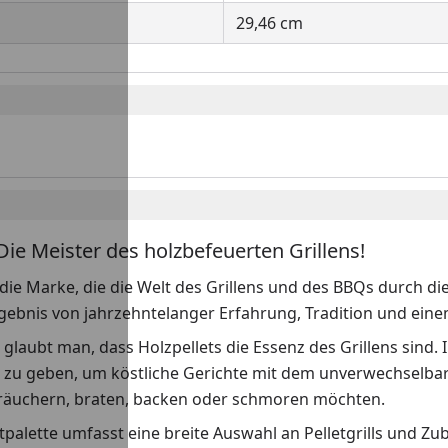
29,46 cm
Die Meister des holzbefeuerten Grillens!
 die Marke, die die Welt des Grillens und des BBQs durch die
rgebnis von jahrzehntelanger Erfahrung, Tradition und e
 glaubt man, dass Holzpellets die Essenz des Grillens sind
zu geben, um köstliche Gerichte mit dem unverwechselbar
n, räuchern, braten, backen oder schmoren möchten.
palette umfasst eine breite Auswahl an Pelletgrills und Zu