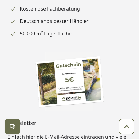
Kostenlose Fachberatung
Deutschlands bester Händler
50.000 m² Lagerfläche
Newsletter
Kontakt öffnen
Zum 
Einfach hier die E-Mail-Adresse eintragen und
viele