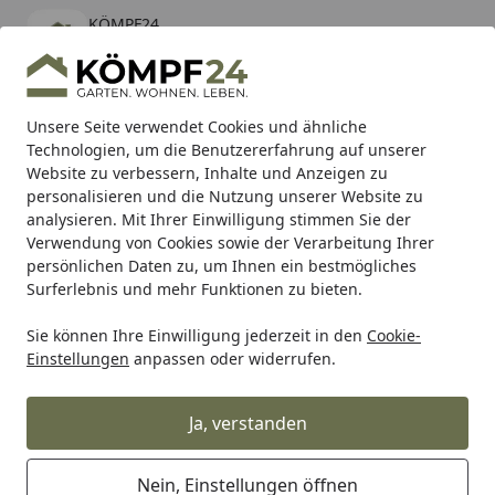
KÖMPF24
Öffnen
Banner schließen
KÖMPF24
kostenlos - Im App Store
Alle Produkte
Mein Konto
Wunschl
Eink
Unsere Seite verwendet Cookies und ähnliche
Technologien, um die Benutzererfahrung auf unserer
Hotline
4,81
/ 5
Suchen
Website zu verbessern, Inhalte und Anzeigen zu
personalisieren und die Nutzung unserer Website zu
analysieren. Mit Ihrer Einwilligung stimmen Sie der
Wohlfühlort Terrasse richtig planen
Startseite
Verwendung von Cookies sowie der Verarbeitung Ihrer
Wohlfühlort Terrasse richtig planen
persönlichen Daten zu, um Ihnen ein bestmögliches
Surferlebnis und mehr Funktionen zu bieten.
Lesezeit: 7 min.
Erstellt am: 03.06.2022
Sie können Ihre Einwilligung jederzeit in den
Cookie-
Einstellungen
anpassen oder widerrufen.
Ja, verstanden
Nein, Einstellungen öffnen