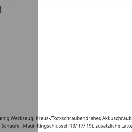
wenig Werkzeug: Kreuz-/Torxschraubendreher, Akkuschraube
Schaufel, Maul- Ringschlüssel (13/ 17/ 19), zusätzliche Latt