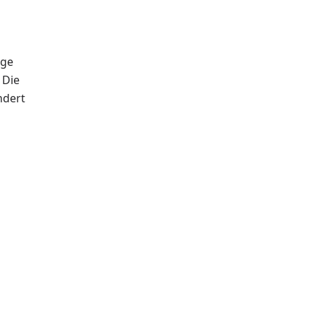
age
 Die
ndert