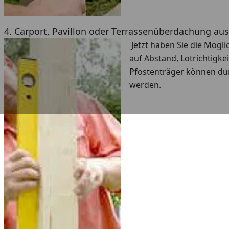
4. Carport, Pavillon oder Terrassenüberdachung aus
Jetzt haben Sie die Mögl
auf Abstand, Lotrichtigke
Pfostenträger können dur
werden.