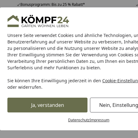
Bonusprogramm: Bis zu 25 % Rabatt*
Hotline
07051 / 9 22 22
4,81
/ 5
Mo-Fr. 8-16 Uhr
25.974 Bewertungen
Unsere Seite verwendet Cookies und ähnliche Technologien, u
Alle Produkte
Highlights
Tipps & Tricks
Alle Produkte
Benutzererfahrung auf unserer Website zu verbessern, Inhalt
zu personalisieren und die Nutzung unserer Website zu analys
Ihrer Einwilligung stimmen Sie der Verwendung von Cookies s
Pfostenanker: Tipps zum Aufbau von Pavillons oder Carport
Verarbeitung Ihrer persönlichen Daten zu, um Ihnen ein best
Startseite
Surferlebnis und mehr Funktionen zu bieten.
Pfostenanker: Tipps zum Auf
Sie können Ihre Einwilligung jederzeit in den
Cookie-Einstellu
Lesezeit: 2 min.
oder widerrufen.
Erstellt am: 13.05.2019
Egal ob ein einfacher
Zaun
, ein
Gartenpavillon
oder gar e
Ja, verstanden
Nein, Einstellun
gebaut, die im Boden verankert werden müssen. Hierfür bie
Pfostenankern an. Wir zeigen Ihnen, wie sie das richtige
Datenschutz
Impressum