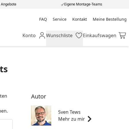
e Angebote
Eigene Montage-Teams
FAQ
Service
Kontakt
Meine Bestellung
Meine Bestellung
Konto
Wunschliste
Einkaufswagen
Mein Konto
Wunschliste
Einkaufswagen
ts
Autor
sten
nen.
Sven Tews
Mehr zu mir