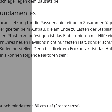
eschläge liegen dem Bausatz bei.
s Fundamentes
e Voraussetzung für die Passgenauigkeit beim Zusammenfüg
erigkeiten beim Aufbau, die am Ende zu Lasten der Stabiliä
inen Pfosten zu befestigen ist das Einbetonieren mit Hilfe e
n Ihres neuen Pavillons nicht nur festen Halt, sonder schü
Boden herstellen. Denn bei direktem Erdkontakt ist das Ho
lnis können folgende Faktoren sein:
loch mindestens 80 cm tief (Frostgrenze).