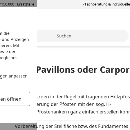
150.000+ Ersatzteile
Fachberatung & individuell
m die
Suche
e und Anzeigen
ieren. Mit
owie der
s
mögliches
bau von Pavillons oder Carpor
ngen
anpassen
in
Carport
- alle werden in der Regel mit tragenden Holzpfo
gen öffnen
tet sich die Fixierung der Pfosten mit den sog. H-
 Fundament mit H-Pfostenankern ganz einfach erstellen kön
Vorbereitung der Stellfläche bzw. des Fundamentes