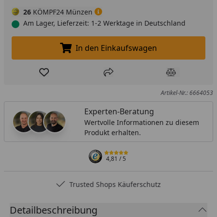
26
KÖMPF24 Münzen
Am Lager, Lieferzeit: 1-2 Werktage in Deutschland
In den Einkaufswagen
In den Einkaufswagen legen
Produkt zur Wunschliste hinzufügen
Teilen
Produkt Ver
Artikel-Nr.: 6664053
Experten-Beratung
Wertvolle Informationen zu diesem
Produkt erhalten.
4,81
/ 5
Trusted Shops Käuferschutz
Detailbeschreibung