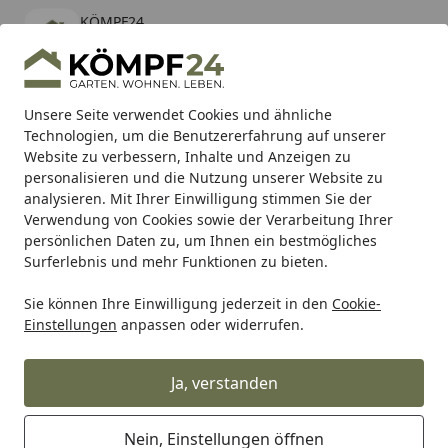
KÖMPF24
Öffnen
Banner schließen
KÖMPF24
kostenlos - Im App Store
Alle Produkte
Mein Konto
Wunschl
Eink
Unsere Seite verwendet Cookies und ähnliche
Technologien, um die Benutzererfahrung auf unserer
Hotline
4,81
/ 5
Suchen
Website zu verbessern, Inhalte und Anzeigen zu
personalisieren und die Nutzung unserer Website zu
analysieren. Mit Ihrer Einwilligung stimmen Sie der
Karibu Pools inkl. gratis Sandfilteranlage & Pool-
Verwendung von Cookies sowie der Verarbeitung Ihrer
Starterset (Gesamtwert bis 468,99€)
persönlichen Daten zu, um Ihnen ein bestmögliches
Surferlebnis und mehr Funktionen zu bieten.
Sie können Ihre Einwilligung jederzeit in den
Cookie-
Tierbedarf & Tiernahrung
Hundebedarf
Hundefutter
Einstellungen
anpassen oder widerrufen.
Startseite
The Goodstuff Pferd Adult -
Trockenfutter
Ja, verstanden
Nein, Einstellungen öffnen