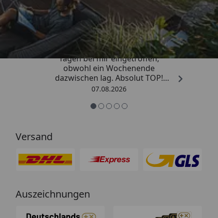
Trusted Shops
4,81
/ 5
„Die Bestellung ist innerhalb von 4
Tagen bei mir eingetroffen,
obwohl ein Wochenende
dazwischen lag. Absolut TOP!
Sicherlich nicht die letzte
07.08.2026
Bestellung. Vielen Dank und weiter
so.“
Versand
Auszeichnungen