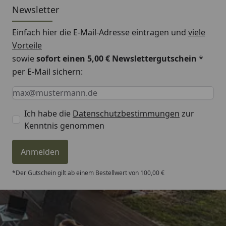
Newsletter
Einfach hier die E-Mail-Adresse eintragen und
viele
Vorteile
sowie
sofort einen 5,00 € Newslettergutschein
*
per E-Mail sichern:
Keine Eingabe erforderlich
Eingabe erforderlich
E-Mail *
Ich habe die
Datenschutzbestimmungen
zur
Kenntnis genommen
Anmelden
*Der Gutschein gilt ab einem Bestellwert von 100,00 €