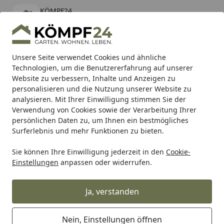
KÖMPF24
Öffnen
Banner schließen
KÖMPF24
kostenlos - Im App Store
Alle Produkte
Mein Konto
Wunschl
Eink
Unsere Seite verwendet Cookies und ähnliche
Technologien, um die Benutzererfahrung auf unserer
Hotline
4,81
/ 5
Suchen
Website zu verbessern, Inhalte und Anzeigen zu
personalisieren und die Nutzung unserer Website zu
analysieren. Mit Ihrer Einwilligung stimmen Sie der
Karibu Pools inkl. gratis Sandfilteranlage & Pool-
Verwendung von Cookies sowie der Verarbeitung Ihrer
Starterset (Gesamtwert bis 468,99€)
persönlichen Daten zu, um Ihnen ein bestmögliches
Surferlebnis und mehr Funktionen zu bieten.
Sie können Ihre Einwilligung jederzeit in den
Cookie-
Grill
Grillzubehör
Grillroste
Sonstige Grillroste & Eins
Einstellungen
anpassen oder widerrufen.
Startseite
The Bastard Rosterhöhung
COMPACT
Ja, verstanden
Nein, Einstellungen öffnen