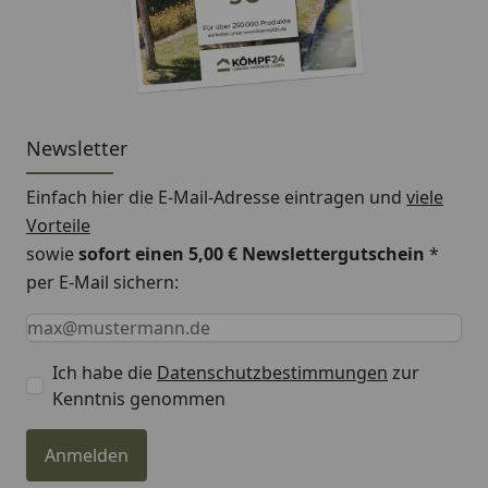
Newsletter
Einfach hier die E-Mail-Adresse eintragen und
viele
Vorteile
sowie
sofort einen 5,00 € Newslettergutschein
*
per E-Mail sichern:
Keine Eingabe erforderlich
Eingabe erforderlich
E-Mail *
Ich habe die
Datenschutzbestimmungen
zur
Kenntnis genommen
Anmelden