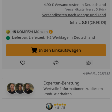
4,90 € Versandkosten in Deutschland
Versandkostenfrei ab 5 Stück
Versandkosten nach Menge und Land
Inhalt:
0,5 l
(29,98 €/l)
15
KÖMPF24 Münzen
Lieferbar, Lieferzeit: 1-2 Werktage in Deutschland
In den Einkaufswagen
In den Einkaufswagen legen
Produkt zur Wunschliste hinzufügen
Teilen
Produkt Ver
Artikel-Nr.: 5653133
Experten-Beratung
Wertvolle Informationen zu diesem
Produkt erhalten.
4,81
/ 5