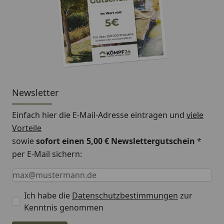
Newsletter
Einfach hier die E-Mail-Adresse eintragen und
viele
Vorteile
sowie
sofort einen 5,00 € Newslettergutschein
*
per E-Mail sichern:
Keine Eingabe erforderlich
Eingabe erforderlich
E-Mail *
Ich habe die
Datenschutzbestimmungen
zur
Kenntnis genommen