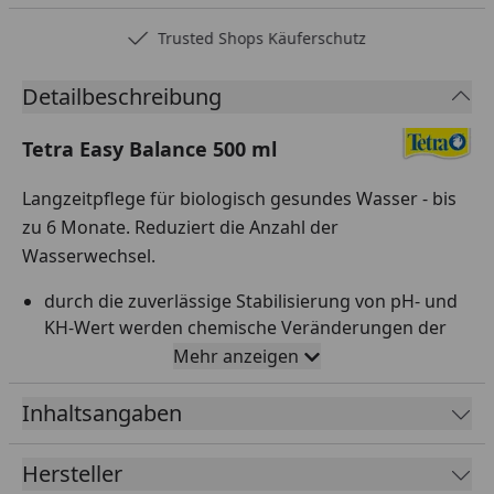
Trusted Shops Käuferschutz
Detailbeschreibung
Tetra Easy Balance 500 ml
Langzeitpflege für biologisch gesundes Wasser - bis
zu 6 Monate. Reduziert die Anzahl der
Wasserwechsel.
durch die zuverlässige Stabilisierung von pH- und
KH-Wert werden chemische Veränderungen der
Wasserqualität minimiert und ein für Fische
Mehr anzeigen
lebensgefährlicher Säuresturz wird vermieden
Inhaltsangaben
reduziert Phosphat und Nitrat auf rein biologische
Weise und beugt so übermäßigem Algenwachstum
vor
Hersteller