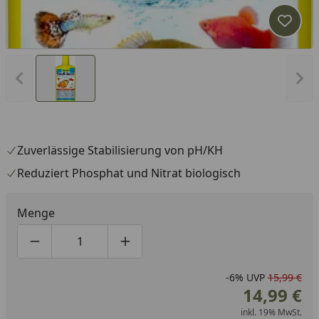
Produk
Vorheriges Bild anzeigen
Näc
Zuverlässige Stabilisierung von pH/KH
Reduziert Phosphat und Nitrat biologisch
Menge
Produktmenge um eins verringern
Produktmenge manuell eingeben
Produktmenge um eins erhöhen
-6%
UVP
15,99 €
14,99 €
inkl. 19% MwSt.