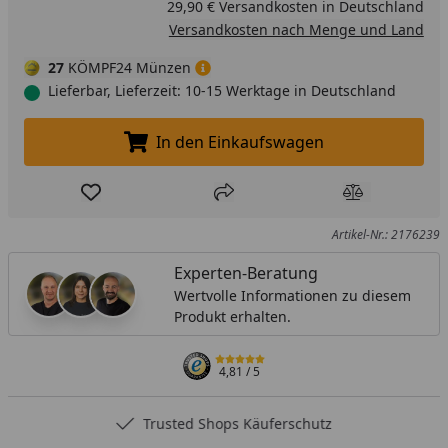
29,90 € Versandkosten in Deutschland
Versandkosten nach Menge und Land
27
KÖMPF24 Münzen
Lieferbar, Lieferzeit: 10-15 Werktage in Deutschland
In den Einkaufswagen
In den Einkaufswagen legen
Produkt zur Wunschliste hinzufügen
Teilen
Produkt Ver
Artikel-Nr.: 2176239
Experten-Beratung
Wertvolle Informationen zu diesem
Produkt erhalten.
4,81
/ 5
Trusted Shops Käuferschutz