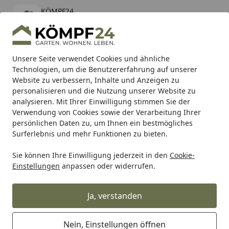
KÖMPF24
Öffnen
Banner schließen
KÖMPF24
kostenlos - Im App Store
Alle Produkte
Mein Konto
Wunschl
Eink
Unsere Seite verwendet Cookies und ähnliche
Technologien, um die Benutzererfahrung auf unserer
Hotline
4,81
/ 5
Suchen
Website zu verbessern, Inhalte und Anzeigen zu
personalisieren und die Nutzung unserer Website zu
analysieren. Mit Ihrer Einwilligung stimmen Sie der
Karibu Pools inkl. gratis Sandfilteranlage & Pool-
Verwendung von Cookies sowie der Verarbeitung Ihrer
Starterset (Gesamtwert bis 468,99€)
persönlichen Daten zu, um Ihnen ein bestmögliches
Surferlebnis und mehr Funktionen zu bieten.
Sie können Ihre Einwilligung jederzeit in den
Cookie-
Zaun
Sichtschutzzaun
BPC & WPC Sichtschutz Zäune
Einstellungen
anpassen oder widerrufen.
Startseite
T&J MALÖ Befestigungs-Set
Ja, verstanden
Nein, Einstellungen öffnen