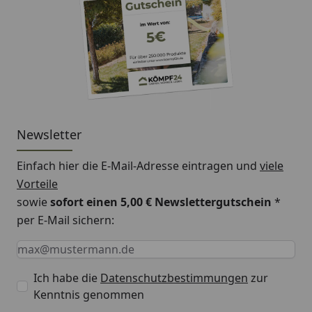
Newsletter
Einfach hier die E-Mail-Adresse eintragen und
viele
Vorteile
sowie
sofort einen 5,00 € Newslettergutschein
*
per E-Mail sichern:
Keine Eingabe erforderlich
Eingabe erforderlich
E-Mail *
Ich habe die
Datenschutzbestimmungen
zur
Kenntnis genommen