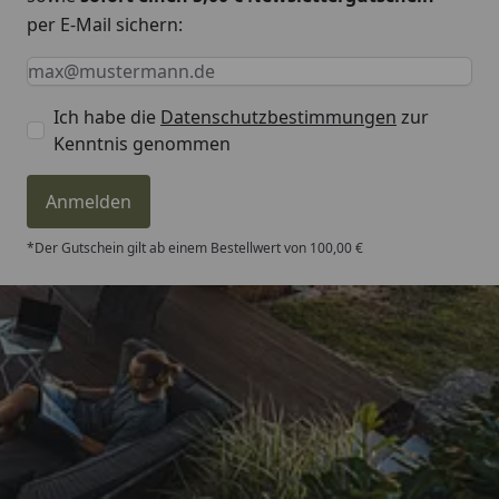
per E-Mail sichern:
Keine Eingabe erforderlich
Eingabe erforderlich
E-Mail *
Ich habe die
Datenschutzbestimmungen
zur
Kenntnis genommen
Anmelden
*Der Gutschein gilt ab einem Bestellwert von 100,00 €
Trusted Shops
4,81
/ 5
„- Retouren Bearbeitung wurde