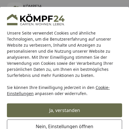
KÖMPF24
Öffnen
Banner schließen
KÖMPF24
kostenlos - Im App Store
Alle Produkte
Mein Konto
Wunschl
Eink
Unsere Seite verwendet Cookies und ähnliche
Technologien, um die Benutzererfahrung auf unserer
Hotline
4,81
/ 5
Suchen
Website zu verbessern, Inhalte und Anzeigen zu
personalisieren und die Nutzung unserer Website zu
analysieren. Mit Ihrer Einwilligung stimmen Sie der
Karibu Pools inkl. gratis Sandfilteranlage & Pool-
Verwendung von Cookies sowie der Verarbeitung Ihrer
Starterset (Gesamtwert bis 468,99€)
persönlichen Daten zu, um Ihnen ein bestmögliches
Surferlebnis und mehr Funktionen zu bieten.
Sie können Ihre Einwilligung jederzeit in den
Cookie-
Auto & Zweirad
Motorradzubehör & Werkzeuge
Motorrad
Einstellungen
anpassen oder widerrufen.
Startseite
Supersprox Stealth-Kettenrad 525
43Z (Rot)
Ja, verstanden
Nein, Einstellungen öffnen