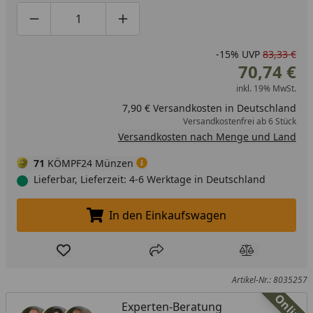
Produktmenge um eins verringern
Produktmenge manuell eingeben
Produktmenge um eins erhöhen
-15%
UVP
83,33 €
70,74 €
inkl. 19% MwSt.
7,90 € Versandkosten in Deutschland
Versandkostenfrei ab 6 Stück
Versandkosten nach Menge und Land
71
KÖMPF24 Münzen
Lieferbar, Lieferzeit: 4-6 Werktage in Deutschland
In den Einkaufswagen
In den Einkaufswagen legen
Produkt zur Wunschliste hinzufügen
Teilen
Produkt Ver
Artikel-Nr.: 8035257
Online
Experten-Beratung