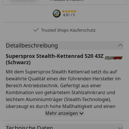
4,81
/ 5
Trusted Shops Käuferschutz
Detailbeschreibung
Supersprox Stealth-Kettenrad 520 43Z
(Schwarz)
Mit dem Supersprox Stealth Kettenrad setzt du auf
bewährte Qualität eines der führenden Hersteller im
Bereich Antriebstechnik. Gefertigt aus einer
Kombination von gehärtetem Stahlzahnkranz und
leichtem Aluminiumträger (Stealth-Technologie),
überzeugt es durch hohe Maßhaltigkeit und einen
ruhigen Lauf. Die Verzahnung ist auf Teilung 520 und
Mehr anzeigen
43 Zähne ausgelegt und passt damit exakt zur
entsprechenden Kette. Mit einem Innendurchmesser
Technische Daten