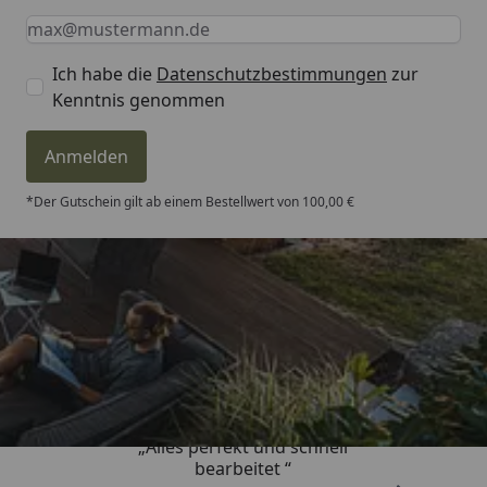
Keine Eingabe erforderlich
Eingabe erforderlich
E-Mail *
Ich habe die
Datenschutzbestimmungen
zur
Kenntnis genommen
Anmelden
*Der Gutschein gilt ab einem Bestellwert von 100,00 €
Trusted Shops
4,81
/ 5
„Alles perfekt und schnell
bearbeitet “