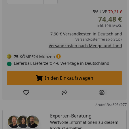
Produktmenge um eins verringern
Produktmenge manuell eingeben
Produktmenge um eins erhöhen
-5%
UVP
79,21 €
74,48 €
inkl. 19% MwSt.
7,90 € Versandkosten in Deutschland
Versandkostenfrei ab 6 Stück
Versandkosten nach Menge und Land
75
KÖMPF24 Münzen
Lieferbar, Lieferzeit: 4-6 Werktage in Deutschland
In den Einkaufswagen
In den Einkaufswagen legen
Produkt zur Wunschliste hinzufügen
Teilen
Produkt Ver
Artikel-Nr.: 8034977
Experten-Beratung
Wertvolle Informationen zu diesem
Produkt erhalten.