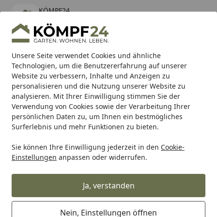
KÖMPF24
Öffnen
Banner schließen
KÖMPF24
kostenlos - Im App Store
Alle Produkte
Mein Konto
Wunschl
Eink
Unsere Seite verwendet Cookies und ähnliche
Technologien, um die Benutzererfahrung auf unserer
Hotline
4,81
/ 5
Suchen
Website zu verbessern, Inhalte und Anzeigen zu
personalisieren und die Nutzung unserer Website zu
analysieren. Mit Ihrer Einwilligung stimmen Sie der
Karibu Pools inkl. gratis Sandfilteranlage & Pool-
Verwendung von Cookies sowie der Verarbeitung Ihrer
Starterset (Gesamtwert bis 468,99€)
persönlichen Daten zu, um Ihnen ein bestmögliches
Surferlebnis und mehr Funktionen zu bieten.
Sie können Ihre Einwilligung jederzeit in den
Cookie-
Auto & Zweirad
Motorradzubehör & Werkzeuge
Motorrad
Einstellungen
anpassen oder widerrufen.
Startseite
Supersprox Stealth-Kettenrad 520
43Z (Schwarz)
Ja, verstanden
Nein, Einstellungen öffnen