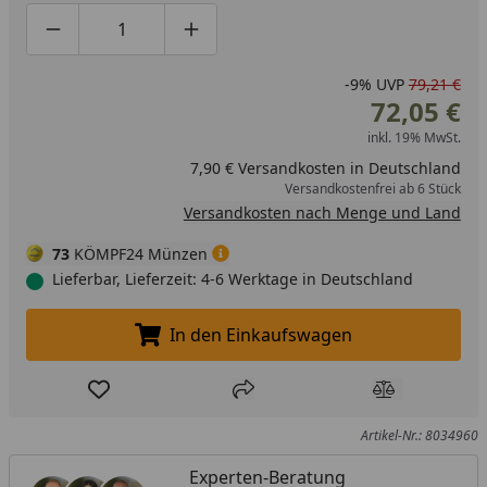
Produktmenge um eins verringern
Produktmenge manuell eingeben
Produktmenge um eins erhöhen
-9%
UVP
79,21 €
72,05 €
inkl. 19% MwSt.
7,90 € Versandkosten in Deutschland
Versandkostenfrei ab 6 Stück
Versandkosten nach Menge und Land
73
KÖMPF24 Münzen
Lieferbar, Lieferzeit: 4-6 Werktage in Deutschland
In den Einkaufswagen
In den Einkaufswagen legen
Produkt zur Wunschliste hinzufügen
Teilen
Produkt Ver
Artikel-Nr.: 8034960
Experten-Beratung