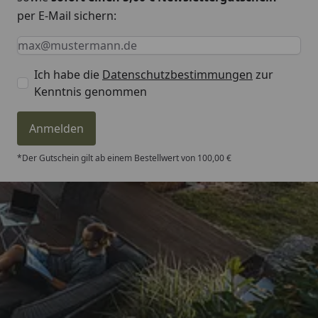
per E-Mail sichern:
Keine Eingabe erforderlich
Eingabe erforderlich
E-Mail *
Ich habe die
Datenschutzbestimmungen
zur
Kenntnis genommen
Anmelden
*Der Gutschein gilt ab einem Bestellwert von 100,00 €
Trusted Shops
4,81
/ 5
„Schnellere Lieferung als