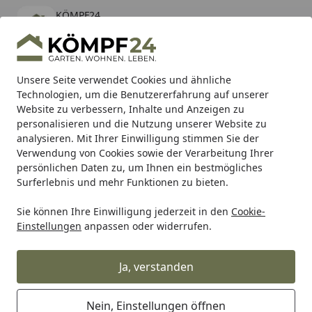
KÖMPF24
Öffnen
Banner schließen
KÖMPF24
kostenlos - Im App Store
Alle Produkte
Mein Konto
Wunschl
Eink
Unsere Seite verwendet Cookies und ähnliche
Technologien, um die Benutzererfahrung auf unserer
Hotline
4,81
/ 5
Suchen
Website zu verbessern, Inhalte und Anzeigen zu
personalisieren und die Nutzung unserer Website zu
analysieren. Mit Ihrer Einwilligung stimmen Sie der
Karibu Pools inkl. gratis Sandfilteranlage & Pool-
Verwendung von Cookies sowie der Verarbeitung Ihrer
Starterset (Gesamtwert bis 468,99€)
persönlichen Daten zu, um Ihnen ein bestmögliches
Surferlebnis und mehr Funktionen zu bieten.
Sie können Ihre Einwilligung jederzeit in den
Cookie-
Auto & Zweirad
Motorradzubehör & Werkzeuge
Motorrad
Einstellungen
anpassen oder widerrufen.
Startseite
Supersprox Stealth-Kettenrad 520
39Z (Gold)
Ja, verstanden
Nein, Einstellungen öffnen