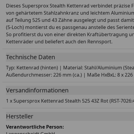
Dieses Supersprox Stealth Kettenrad verbindet präzise F
von gehärtetem Stahlzahnkranz und leichtem Aluminiumt
auf Teilung 525 und 43 Zähne ausgelegt und passt dam
(5-Loch) montierst du es passgenau anstelle des Seriente
So profitierst du von einer direkten Kraftübertragung 
Kettenräder und beliefert auch den Rennsport.
Technische Daten
Typ: Kettenrad (hinten) | Material: Stahl/Aluminium (Ste
Außendurchmesser: 226 mm (ca.) | Maße HxBxL: 8 x 226 x 
Versandinformationen
1 x Supersprox Kettenrad Stealth 525 43Z Rot (RST-7026:
Hersteller
Verantwortliche Person: