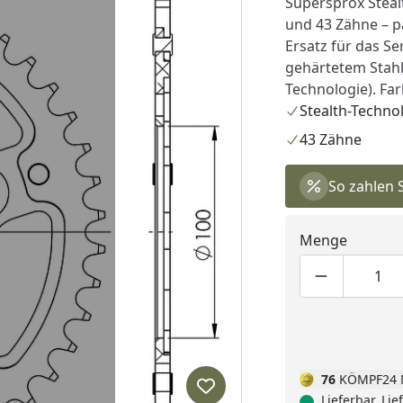
Supersprox Steal
und 43 Zähne – pa
Ersatz für das Se
gehärtetem Stahl
Technologie). Far
Stealth-Techno
43 Zähne
So zahlen 
Menge
Produktmen
Pro
76
KÖMPF24 
Produkt zur Wunschliste hi
Lieferbar, Li