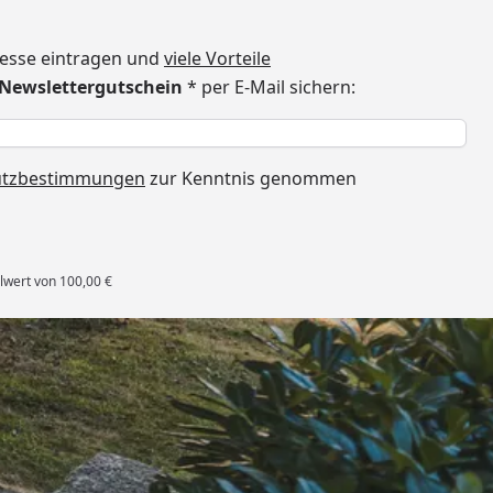
dresse eintragen und
viele Vorteile
€ Newslettergutschein
* per E-Mail sichern:
h
utzbestimmungen
zur Kenntnis genommen
lwert von 100,00 €