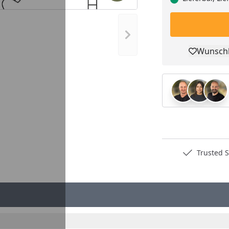
Nächstes Bild anzeigen
Wunschl
Pro
Deutschlands bester Händler
Trusted S