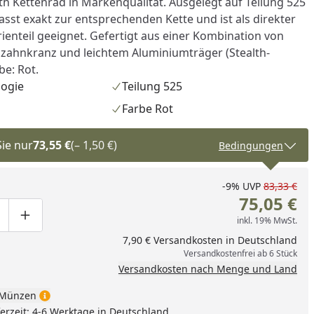
th Kettenrad in Markenqualität. Ausgelegt auf Teilung 525
sst exakt zur entsprechenden Kette und ist als direkter
rienteil geeignet. Gefertigt aus einer Kombination von
zahnkranz und leichtem Aluminiumträger (Stealth-
be: Rot.
logie
Teilung 525
Farbe Rot
Sie nur
73,55 €
(– 1,50 €)
Bedingungen
-9%
UVP
83,33 €
75,05 €
inkl. 19% MwSt.
ge um eins verringern
duktmenge manuell eingeben
Produktmenge um eins erhöhen
7,90 € Versandkosten in Deutschland
Versandkostenfrei ab 6 Stück
Versandkosten nach Menge und Land
Münzen
nzufügen
eferzeit: 4-6 Werktage in Deutschland