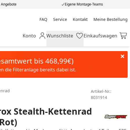
e Angebote
Eigene Montage-Teams
FAQ
Service
Kontakt
Meine Bestellung
Meine Bestellung
Konto
Wunschliste
Einkaufswagen
Mein Konto
Wunschliste
Einkaufswagen
Gesamtwert bis 468,99€)
die Filteranlage bereits dabei ist.
enrad
Artikel-Nr.:
8031914
ox Stealth-Kettenrad
(Rot)