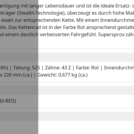
ertigung mit langer Lebensdauer und ist die ideale Ersatz-
räger (Stealth-Technologie), überzeugt es durch hohe Maßh
it exakt zur entsprechenden Kette. Mit einem Innendurch
ils. Das Kettenrad ist in der Farbe Rot ansprechend gestalt
und einem deutlich verbesserten Fahrgefühl. Supersprox zä
alth) | Teilung: 525 | Zähne: 43 Z | Farbe: Rot | Innendurc
226 mm (ca.) | Gewicht: 0,677 kg (ca.)
43-RED)