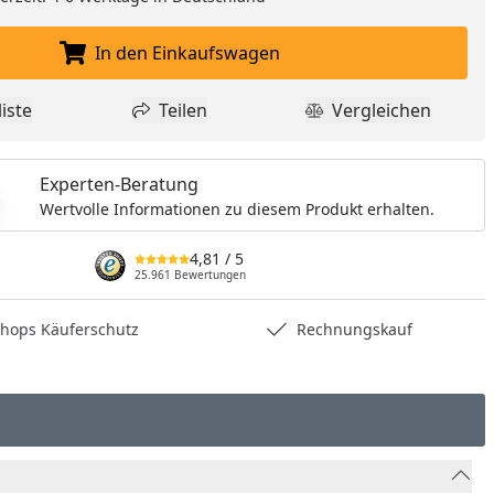
In den Einkaufswagen
In den Einkaufswagen legen
iste
Teilen
Vergleichen
dukt zur Wunschliste hinzufügen
Teilen
Produkt Vergle
Experten-Beratung
Wertvolle Informationen zu diesem Produkt erhalten.
4,81
/ 5
25.961 Bewertungen
hops Käuferschutz
Rechnungskauf