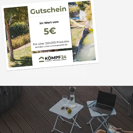
Trusted Shops
„Alles bestens, empfe
weiter.“
4,81
/ 5
07.08.202