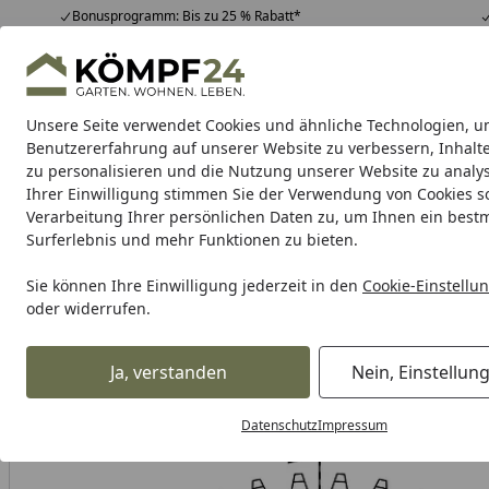
Bonusprogramm: Bis zu 25 % Rabatt*
Hotline
07051 / 9 22 22
4,81
/ 5
Mo-Fr. 8-16 Uhr
25.961 Bewertungen
Unsere Seite verwendet Cookies und ähnliche Technologien, u
Alle Produkte
Highlights
Tipps & Tricks
Alle Produkte
Benutzererfahrung auf unserer Website zu verbessern, Inhalt
zu personalisieren und die Nutzung unserer Website zu analys
Ihrer Einwilligung stimmen Sie der Verwendung von Cookies s
Verarbeitung Ihrer persönlichen Daten zu, um Ihnen ein best
Karibu Pools inkl. gra
Surferlebnis und mehr Funktionen zu bieten.
Dein Traumpool im Sorglos-Paket: F
Sie können Ihre Einwilligung jederzeit in den
Cookie-Einstellu
oder widerrufen.
Auto & Zweirad
Motorradzubehör & Werkzeuge
Motorrad
Startseite
Supersprox Stealth-Kettenrad 525 43Z (Rot)
Ja, verstanden
Nein, Einstellun
Datenschutz
Impressum