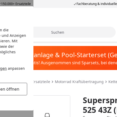
150.000+ Ersatzteile
Fachberatung & individuell
m die
Suche
e und Anzeigen
ieren. Mit
owie der
mögliches
tis Sandfilteranlage & Pool-Starterset (
ilter&Pflege gratis! Ausgenommen sind Sparsets, bei denen 
ngen
anpassen
teile & Motorrad Ersatzteile
Motorrad Kraftübertragung
Kett
gen öffnen
Superspr
525 43Z 