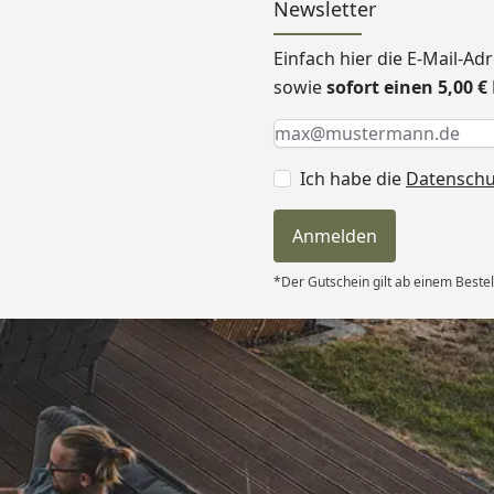
Newsletter
Einfach hier die E-Mail-A
sowie
sofort einen 5,00 
Keine Eingabe erforderlic
Eingabe erforderlich
E-Mail *
Ich habe die
Datensch
Anmelden
*Der Gutschein gilt ab einem Bestel
Versand
hle ich gerne
6