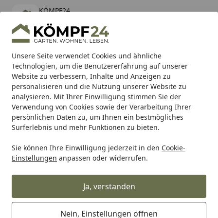
KÖMPF24
Öffnen
Banner schließen
KÖMPF24
kostenlos - Im App Store
Alle Produkte
Mein Konto
Wunschl
Eink
Unsere Seite verwendet Cookies und ähnliche
Technologien, um die Benutzererfahrung auf unserer
Hotline
4,81
/ 5
Suchen
Website zu verbessern, Inhalte und Anzeigen zu
personalisieren und die Nutzung unserer Website zu
analysieren. Mit Ihrer Einwilligung stimmen Sie der
Karibu Pools inkl. gratis Sandfilteranlage & Pool-
Verwendung von Cookies sowie der Verarbeitung Ihrer
Starterset (Gesamtwert bis 468,99€)
persönlichen Daten zu, um Ihnen ein bestmögliches
Surferlebnis und mehr Funktionen zu bieten.
Sie können Ihre Einwilligung jederzeit in den
Cookie-
Auto & Zweirad
Motorradzubehör & Werkzeuge
Motorrad
Einstellungen
anpassen oder widerrufen.
Startseite
Supersprox Stealth-Kettenrad 520
45Z (Silber)
Ja, verstanden
Nein, Einstellungen öffnen