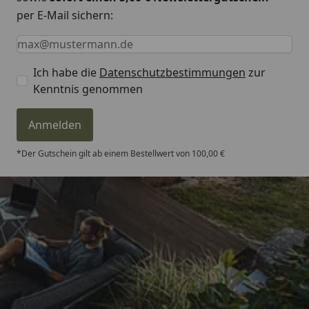
per E-Mail sichern:
Keine Eingabe erforderlich
Eingabe erforderlich
E-Mail *
Ich habe die
Datenschutzbestimmungen
zur
Kenntnis genommen
Anmelden
*Der Gutschein gilt ab einem Bestellwert von 100,00 €
Trusted Shops
4,81
/ 5
„- Retouren Bearbeitung wurde