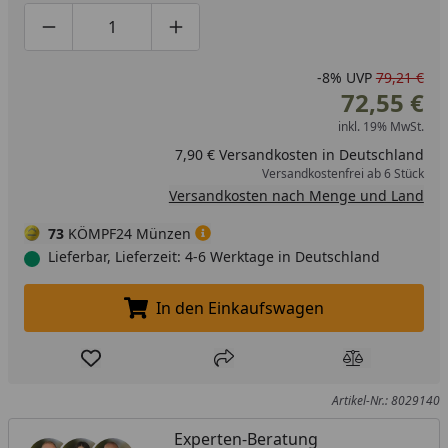
Produktmenge um eins verringern
Produktmenge manuell eingeben
Produktmenge um eins erhöhen
-8%
UVP
79,21 €
72,55 €
inkl. 19% MwSt.
7,90 € Versandkosten in Deutschland
Versandkostenfrei ab 6 Stück
Versandkosten nach Menge und Land
73
KÖMPF24 Münzen
Lieferbar, Lieferzeit: 4-6 Werktage in Deutschland
In den Einkaufswagen
In den Einkaufswagen legen
Produkt zur Wunschliste hinzufügen
Teilen
Produkt Ver
Artikel-Nr.: 8029140
Experten-Beratung