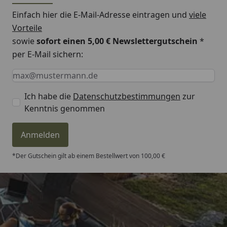
Einfach hier die E-Mail-Adresse eintragen und
viele
Vorteile
sowie
sofort einen 5,00 € Newslettergutschein
*
per E-Mail sichern:
Keine Eingabe erforderlich
Eingabe erforderlich
E-Mail *
Ich habe die
Datenschutzbestimmungen
zur
Kenntnis genommen
Anmelden
*Der Gutschein gilt ab einem Bestellwert von 100,00 €
Trusted Shops