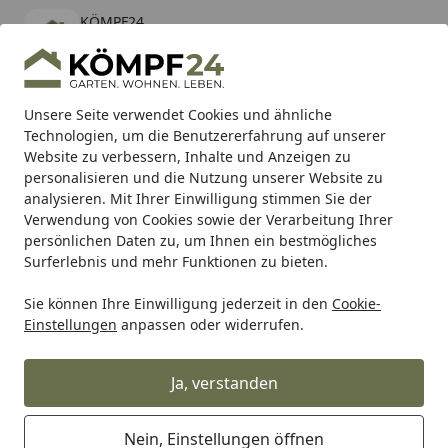
KÖMPF24
Öffnen
Banner schließen
KÖMPF24
kostenlos - Im App Store
Alle Produkte
Mein Konto
Wunschl
Eink
Unsere Seite verwendet Cookies und ähnliche
Technologien, um die Benutzererfahrung auf unserer
Hotline
4,81
/ 5
Suchen
Website zu verbessern, Inhalte und Anzeigen zu
personalisieren und die Nutzung unserer Website zu
analysieren. Mit Ihrer Einwilligung stimmen Sie der
Karibu Pools inkl. gratis Sandfilteranlage & Pool-
Verwendung von Cookies sowie der Verarbeitung Ihrer
Starterset (Gesamtwert bis 468,99€)
persönlichen Daten zu, um Ihnen ein bestmögliches
Surferlebnis und mehr Funktionen zu bieten.
Sie können Ihre Einwilligung jederzeit in den
Cookie-
Auto & Zweirad
Motorradzubehör & Werkzeuge
Motorrad
Einstellungen
anpassen oder widerrufen.
Startseite
Supersprox Stealth-Kettenrad 530
43Z (Blau)
Ja, verstanden
Nein, Einstellungen öffnen