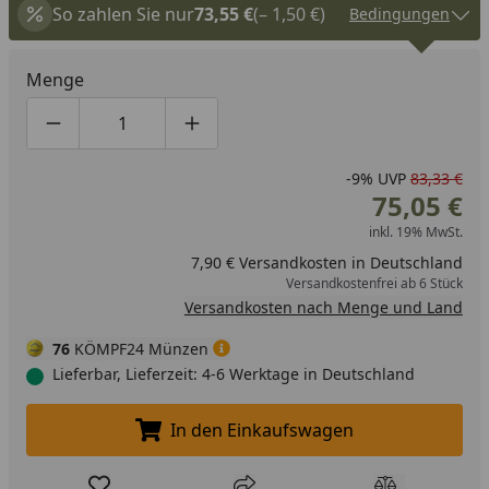
So zahlen Sie nur
73,55 €
(– 1,50 €)
Bedingungen
Menge
Produktmenge um eins verringern
Produktmenge manuell eingeben
Produktmenge um eins erhöhen
-9%
UVP
83,33 €
75,05 €
inkl. 19% MwSt.
7,90 € Versandkosten in Deutschland
Versandkostenfrei ab 6 Stück
Versandkosten nach Menge und Land
76
KÖMPF24 Münzen
Lieferbar, Lieferzeit: 4-6 Werktage in Deutschland
In den Einkaufswagen
In den Einkaufswagen legen