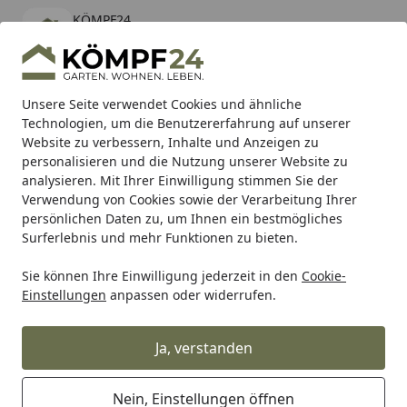
KÖMPF24
Öffnen
Banner schließen
KÖMPF24
kostenlos - Im App Store
Alle Produkte
Mein Konto
Wunschl
Eink
Unsere Seite verwendet Cookies und ähnliche
Technologien, um die Benutzererfahrung auf unserer
Hotline
4,81
/ 5
Suchen
Website zu verbessern, Inhalte und Anzeigen zu
personalisieren und die Nutzung unserer Website zu
analysieren. Mit Ihrer Einwilligung stimmen Sie der
Karibu Pools inkl. gratis Sandfilteranlage & Pool-
Verwendung von Cookies sowie der Verarbeitung Ihrer
Starterset (Gesamtwert bis 468,99€)
persönlichen Daten zu, um Ihnen ein bestmögliches
Surferlebnis und mehr Funktionen zu bieten.
Sie können Ihre Einwilligung jederzeit in den
Cookie-
Auto & Zweirad
Motorradzubehör & Werkzeuge
Motorrad
Einstellungen
anpassen oder widerrufen.
Startseite
Supersprox Stealth-Kettenrad 520
45Z (Schwarz)
Ja, verstanden
Nein, Einstellungen öffnen