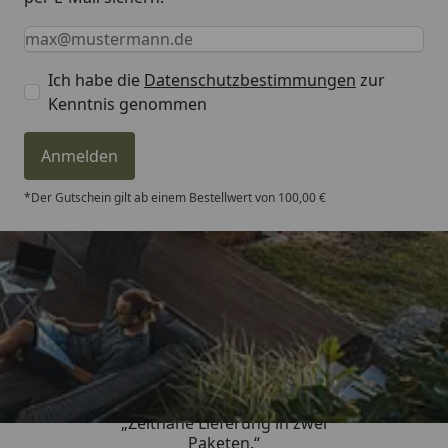
Keine Eingabe erforderlich
Eingabe erforderlich
E-Mail *
Ich habe die
Datenschutzbestimmungen
zur
Kenntnis genommen
Anmelden
*Der Gutschein gilt ab einem Bestellwert von 100,00 €
Trusted Shops
4,81
/ 5
„Zeitnahe Lieferung in zwei
Paketen.“