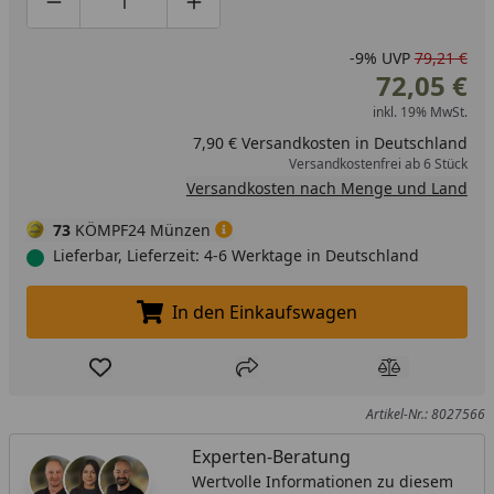
Produktmenge um eins verringern
Produktmenge manuell eingeben
Produktmenge um eins erhöhen
-9%
UVP
79,21 €
72,05 €
inkl. 19% MwSt.
7,90 € Versandkosten in Deutschland
Versandkostenfrei ab 6 Stück
Versandkosten nach Menge und Land
73
KÖMPF24 Münzen
Lieferbar, Lieferzeit: 4-6 Werktage in Deutschland
In den Einkaufswagen
In den Einkaufswagen legen
Produkt zur Wunschliste hinzufügen
Teilen
Produkt Ver
Artikel-Nr.: 8027566
Experten-Beratung
Wertvolle Informationen zu diesem