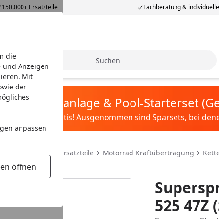
150.000+ Ersatzteile
Fachberatung & individuell
m die
Suche
e und Anzeigen
ieren. Mit
owie der
mögliches
tis Sandfilteranlage & Pool-Starterset (
ilter&Pflege gratis! Ausgenommen sind Sparsets, bei denen 
ngen
anpassen
teile & Motorrad Ersatzteile
Motorrad Kraftübertragung
Kett
gen öffnen
Superspr
525 47Z 