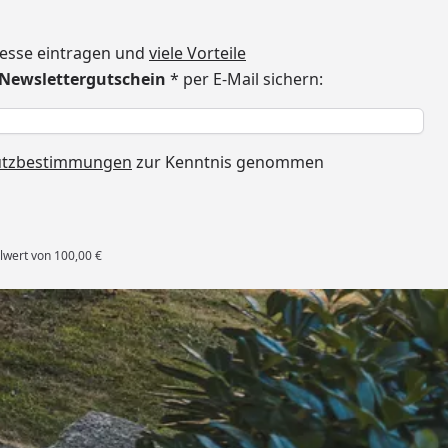
dresse eintragen und
viele Vorteile
€ Newslettergutschein
* per E-Mail sichern:
h
utzbestimmungen
zur Kenntnis genommen
lwert von 100,00 €