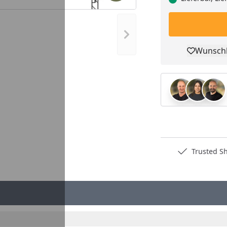
Nächstes Bild anzeigen
Wunschl
Pro
Deutschlands bester Händler
Trusted S