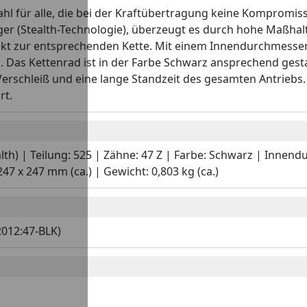
ahl für alle, die bei der Kraftübertragung keine Kompromis
 (Stealth-Technologie), überzeugt es durch hohe Maßhalti
akt zur entsprechenden Kette. Mit einem Innendurchmesse
s. Das Kettenrad ist in der Farbe Schwarz ansprechend gest
Verschleiß und eine lange Standzeit des gesamten Antriebs
rt.
ealth) | Teilung: 525 | Zähne: 47 Z | Farbe: Schwarz | Inne
7 x 247 mm (ca.) | Gewicht: 0,803 kg (ca.)
2012:47-BLK)