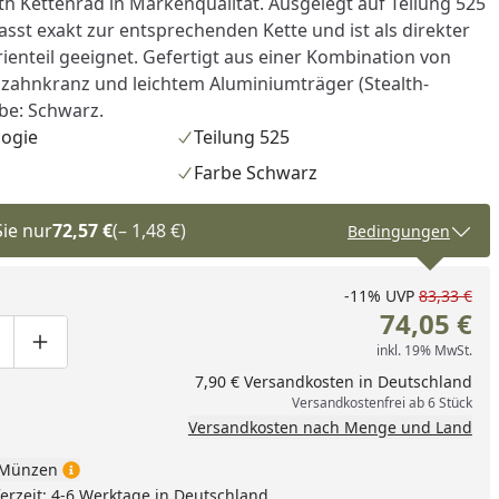
th Kettenrad in Markenqualität. Ausgelegt auf Teilung 525
sst exakt zur entsprechenden Kette und ist als direkter
rienteil geeignet. Gefertigt aus einer Kombination von
zahnkranz und leichtem Aluminiumträger (Stealth-
rbe: Schwarz.
logie
Teilung 525
Farbe Schwarz
Sie nur
72,57 €
(– 1,48 €)
Bedingungen
-11%
UVP
83,33 €
74,05 €
inkl. 19% MwSt.
ge um eins verringern
duktmenge manuell eingeben
Produktmenge um eins erhöhen
7,90 € Versandkosten in Deutschland
Versandkostenfrei ab 6 Stück
Versandkosten nach Menge und Land
Münzen
nzufügen
eferzeit: 4-6 Werktage in Deutschland