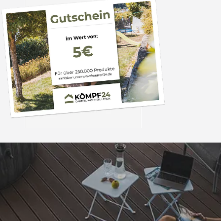
Trusted Shops
„Super,leicht und ha
seine Funkti
4,81
/ 5
09.08.202