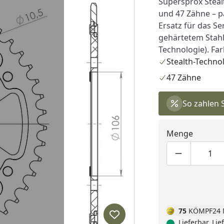
Supersprox Steal
und 47 Zähne – pa
Ersatz für das Se
gehärtetem Stahl
Technologie). Fa
Stealth-Techno
47 Zähne
So zahlen 
Menge
Produktmen
Pro
75
KÖMPF24 
Produkt zur Wunschliste hi
Lieferbar, Li