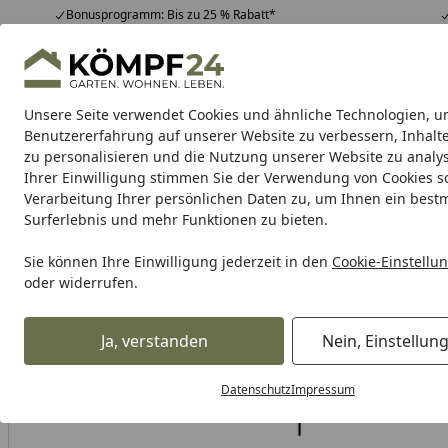
Bonusprogramm: Bis zu 25 % Rabatt*
Hotline
07051 / 9 22 22
4,81
/ 5
Mo-Fr. 8-16 Uhr
25.988 Bewertungen
Unsere Seite verwendet Cookies und ähnliche Technologien, u
Alle Produkte
Highlights
Tipps & Tricks
Alle Produkte
Benutzererfahrung auf unserer Website zu verbessern, Inhalt
zu personalisieren und die Nutzung unserer Website zu analys
Ihrer Einwilligung stimmen Sie der Verwendung von Cookies s
Verarbeitung Ihrer persönlichen Daten zu, um Ihnen ein best
Karibu Pools inkl. gra
Surferlebnis und mehr Funktionen zu bieten.
Dein Traumpool im Sorglos-Paket: F
Sie können Ihre Einwilligung jederzeit in den
Cookie-Einstellu
oder widerrufen.
Auto & Zweirad
Motorradzubehör & Werkzeuge
Motorrad
Startseite
Supersprox Stealth-Kettenrad 525 47Z (Schwarz)
Ja, verstanden
Nein, Einstellun
Datenschutz
Impressum