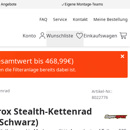
e Angebote
Eigene Montage-Teams
FAQ
Service
Kontakt
Meine Bestellung
Meine Bestellung
Konto
Wunschliste
Einkaufswagen
Mein Konto
Wunschliste
Einkaufswagen
Gesamtwert bis 468,99€)
die Filteranlage bereits dabei ist.
enrad
Artikel-Nr.:
8022776
ox Stealth-Kettenrad
(Schwarz)