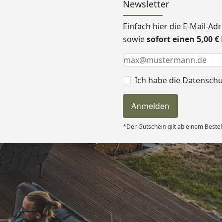
Newsletter
Einfach hier die E-Mail-A
sowie
sofort einen 5,00 
Keine Eingabe erforderlic
Eingabe erforderlich
E-Mail *
Ich habe die
Datensch
Anmelden
*Der Gutschein gilt ab einem Bestel
Versand
ndlich,macht
on “
6