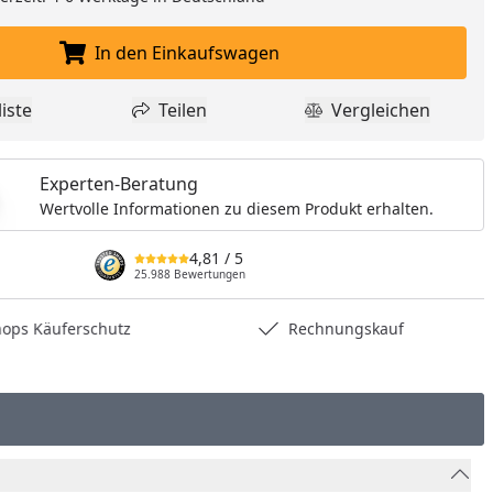
In den Einkaufswagen
In den Einkaufswagen legen
iste
Teilen
Vergleichen
dukt zur Wunschliste hinzufügen
Teilen
Produkt Vergle
Experten-Beratung
Wertvolle Informationen zu diesem Produkt erhalten.
4,81
/ 5
25.988 Bewertungen
hops Käuferschutz
Rechnungskauf