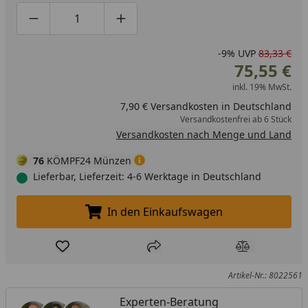
Produktmenge um eins verringern
Produktmenge manuell eingeben
Produktmenge um eins erhöhen
-9%
UVP
83,33 €
75,55 €
inkl. 19% MwSt.
7,90 € Versandkosten in Deutschland
Versandkostenfrei ab 6 Stück
Versandkosten nach Menge und Land
76
KÖMPF24 Münzen
Lieferbar, Lieferzeit: 4-6 Werktage in Deutschland
In den Einkaufswagen
In den Einkaufswagen legen
Produkt zur Wunschliste hinzufügen
Teilen
Produkt Ver
Artikel-Nr.: 8022561
Experten-Beratung