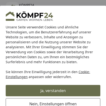
KÖMPF24
Öffnen
Banner schließen
KÖMPF24
kostenlos - Im App Store
Alle Produkte
Mein Konto
Wunschl
Eink
Unsere Seite verwendet Cookies und ähnliche
Technologien, um die Benutzererfahrung auf unserer
Hotline
4,81
/ 5
Suchen
Website zu verbessern, Inhalte und Anzeigen zu
personalisieren und die Nutzung unserer Website zu
analysieren. Mit Ihrer Einwilligung stimmen Sie der
Karibu Pools inkl. gratis Sandfilteranlage & Pool-
Verwendung von Cookies sowie der Verarbeitung Ihrer
Starterset (Gesamtwert bis 468,99€)
persönlichen Daten zu, um Ihnen ein bestmögliches
Surferlebnis und mehr Funktionen zu bieten.
Sie können Ihre Einwilligung jederzeit in den
Cookie-
Auto & Zweirad
Motorradzubehör & Werkzeuge
Motorrad
Einstellungen
anpassen oder widerrufen.
Startseite
Supersprox Stealth-Kettenrad 525
37Z (Schwarz)
Ja, verstanden
Nein, Einstellungen öffnen