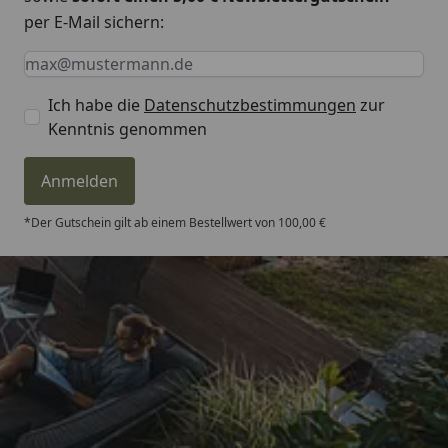
per E-Mail sichern:
Keine Eingabe erforderlich
Eingabe erforderlich
E-Mail *
Ich habe die
Datenschutzbestimmungen
zur
Kenntnis genommen
Anmelden
*Der Gutschein gilt ab einem Bestellwert von 100,00 €
Trusted Shops
4,81
/ 5
„- Retouren Bearbeitung wurde