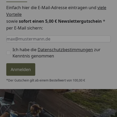
Einfach hier die E-Mail-Adresse eintragen und
viele
Vorteile
sowie
sofort einen 5,00 € Newslettergutschein
*
per E-Mail sichern:
Keine Eingabe erforderlich
Eingabe erforderlich
E-Mail *
Ich habe die
Datenschutzbestimmungen
zur
Kenntnis genommen
Anmelden
*Der Gutschein gilt ab einem Bestellwert von 100,00 €
Trusted Shops