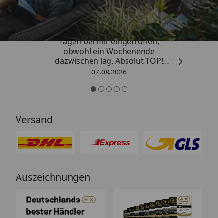
4,81
/ 5
„Die Bestellung ist innerhalb von 4
Tagen bei mir eingetroffen,
obwohl ein Wochenende
dazwischen lag. Absolut TOP!
Sicherlich nicht die letzte
07.08.2026
Bestellung. Vielen Dank und weiter
so.“
Versand
Auszeichnungen