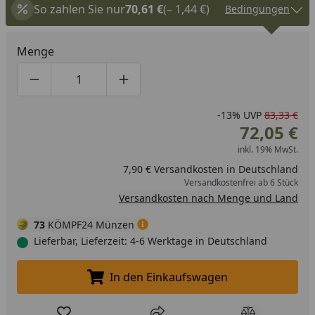
So zahlen Sie nur
70,61 €
(– 1,44 €)
Bedingungen
Menge
Produktmenge um eins verringern
Produktmenge manuell eingeben
Produktmenge um eins erhöhen
-13%
UVP
83,33 €
72,05 €
inkl. 19% MwSt.
7,90 € Versandkosten in Deutschland
Versandkostenfrei ab 6 Stück
Versandkosten nach Menge und Land
73
KÖMPF24 Münzen
Lieferbar, Lieferzeit: 4-6 Werktage in Deutschland
In den Einkaufswagen
In den Einkaufswagen legen