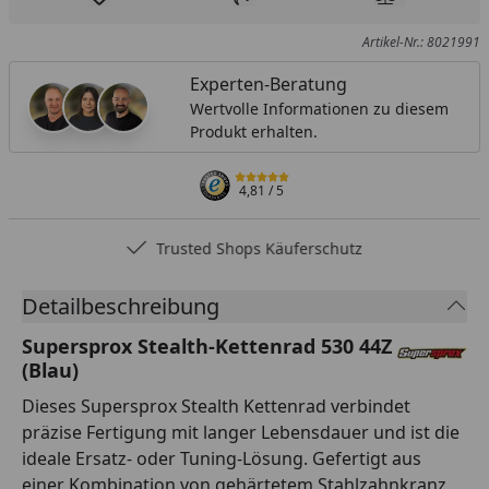
Produkt zur Wunschliste hinzufügen
Teilen
Produkt Ver
Artikel-Nr.: 8021991
Experten-Beratung
Wertvolle Informationen zu diesem
Produkt erhalten.
4,81
/ 5
Trusted Shops Käuferschutz
Detailbeschreibung
Supersprox Stealth-Kettenrad 530 44Z
(Blau)
Dieses Supersprox Stealth Kettenrad verbindet
präzise Fertigung mit langer Lebensdauer und ist die
ideale Ersatz- oder Tuning-Lösung. Gefertigt aus
einer Kombination von gehärtetem Stahlzahnkranz