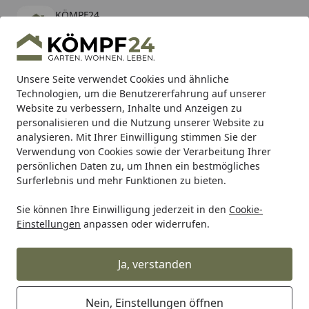
KÖMPF24
Öffnen
Banner schließen
KÖMPF24
kostenlos - Im App Store
Alle Produkte
Mein Konto
Wunschl
Eink
Unsere Seite verwendet Cookies und ähnliche
Technologien, um die Benutzererfahrung auf unserer
Hotline
4,81
/ 5
Suchen
Website zu verbessern, Inhalte und Anzeigen zu
personalisieren und die Nutzung unserer Website zu
analysieren. Mit Ihrer Einwilligung stimmen Sie der
Karibu Pools inkl. gratis Sandfilteranlage & Pool-
Verwendung von Cookies sowie der Verarbeitung Ihrer
Starterset (Gesamtwert bis 468,99€)
persönlichen Daten zu, um Ihnen ein bestmögliches
Surferlebnis und mehr Funktionen zu bieten.
Sie können Ihre Einwilligung jederzeit in den
Cookie-
Auto & Zweirad
Motorradzubehör & Werkzeuge
Motorrad
Einstellungen
anpassen oder widerrufen.
Startseite
Supersprox Stealth-Kettenrad 530
44Z (Blau)
Ja, verstanden
Nein, Einstellungen öffnen