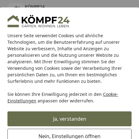
KÖMPF24
Öffnen
Banner schließen
KÖMPF24
kostenlos - Im App Store
Alle Produkte
Mein Konto
Wunschl
Eink
Unsere Seite verwendet Cookies und ähnliche
Technologien, um die Benutzererfahrung auf unserer
Hotline
4,81
/ 5
Suchen
Website zu verbessern, Inhalte und Anzeigen zu
personalisieren und die Nutzung unserer Website zu
analysieren. Mit Ihrer Einwilligung stimmen Sie der
Karibu Pools inkl. gratis Sandfilteranlage & Pool-
Verwendung von Cookies sowie der Verarbeitung Ihrer
Starterset (Gesamtwert bis 468,99€)
persönlichen Daten zu, um Ihnen ein bestmögliches
Surferlebnis und mehr Funktionen zu bieten.
Sie können Ihre Einwilligung jederzeit in den
Cookie-
Auto & Zweirad
Motorradzubehör & Werkzeuge
Motorrad
Einstellungen
anpassen oder widerrufen.
Startseite
Supersprox Stealth-Kettenrad 525
42Z (Gold)
Ja, verstanden
Nein, Einstellungen öffnen