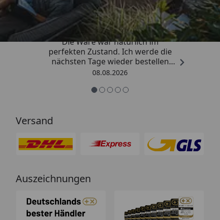
4,81
/ 5
„Hervorragend schnelle Lieferung.
Die Ware war natürlich im
perfekten Zustand. Ich werde die
nächsten Tage wieder bestellen
Grüße an die Belegschaft gute
08.08.2026
Arbeit👍🏾👍🏾“
Versand
Auszeichnungen