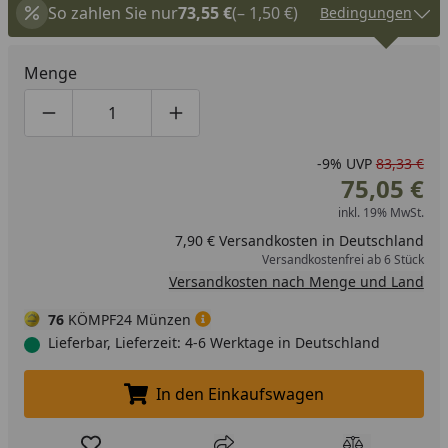
So zahlen Sie nur
73,55 €
(– 1,50 €)
Bedingungen
Menge
Produktmenge um eins verringern
Produktmenge manuell eingeben
Produktmenge um eins erhöhen
-9%
UVP
83,33 €
75,05 €
inkl. 19% MwSt.
7,90 € Versandkosten in Deutschland
Versandkostenfrei ab 6 Stück
Versandkosten nach Menge und Land
76
KÖMPF24 Münzen
Lieferbar, Lieferzeit: 4-6 Werktage in Deutschland
In den Einkaufswagen
In den Einkaufswagen legen