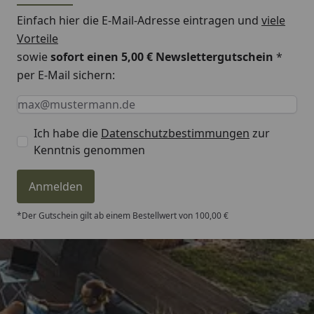
Einfach hier die E-Mail-Adresse eintragen und
viele
Vorteile
sowie
sofort einen 5,00 € Newslettergutschein
*
per E-Mail sichern:
Keine Eingabe erforderlich
Eingabe erforderlich
E-Mail *
Ich habe die
Datenschutzbestimmungen
zur
Kenntnis genommen
Anmelden
*Der Gutschein gilt ab einem Bestellwert von 100,00 €
Trusted Shops