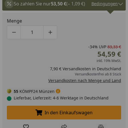
So zahlen Sie nur
53,50 €
(– 1,09 €)
Bedingungen
Menge
Produktmenge um eins verringern
Produktmenge manuell eingeben
Produktmenge um eins erhöhen
-34%
UVP
83,33 €
54,59 €
inkl. 19% MwSt.
7,90 € Versandkosten in Deutschland
Versandkostenfrei ab 8 Stück
Versandkosten nach Menge und Land
55
KÖMPF24 Münzen
Lieferbar, Lieferzeit: 4-6 Werktage in Deutschland
In den Einkaufswagen
In den Einkaufswagen legen