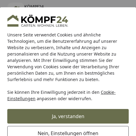
KÖMPF24
Öffnen
Banner schließen
KÖMPF24
kostenlos - Im App Store
Alle Produkte
Mein Konto
Wunschl
Eink
Unsere Seite verwendet Cookies und ähnliche
Technologien, um die Benutzererfahrung auf unserer
Hotline
4,81
/ 5
Suchen
Website zu verbessern, Inhalte und Anzeigen zu
personalisieren und die Nutzung unserer Website zu
analysieren. Mit Ihrer Einwilligung stimmen Sie der
Karibu Pools inkl. gratis Sandfilteranlage & Pool-
Verwendung von Cookies sowie der Verarbeitung Ihrer
Starterset (Gesamtwert bis 468,99€)
persönlichen Daten zu, um Ihnen ein bestmögliches
Surferlebnis und mehr Funktionen zu bieten.
Sie können Ihre Einwilligung jederzeit in den
Cookie-
Auto & Zweirad
Motorradzubehör & Werkzeuge
Motorrad
Einstellungen
anpassen oder widerrufen.
Startseite
Supersprox Stealth-Kettenrad 530
42Z (Gold)
Ja, verstanden
Nein, Einstellungen öffnen