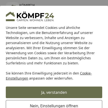
KÖMPF24
Öffnen
Banner schließen
KÖMPF24
kostenlos - Im App Store
Alle Produkte
Mein Konto
Wunschl
Eink
Unsere Seite verwendet Cookies und ähnliche
Technologien, um die Benutzererfahrung auf unserer
Hotline
4,81
/ 5
Suchen
Website zu verbessern, Inhalte und Anzeigen zu
personalisieren und die Nutzung unserer Website zu
analysieren. Mit Ihrer Einwilligung stimmen Sie der
Karibu Pools inkl. gratis Sandfilteranlage & Pool-
Verwendung von Cookies sowie der Verarbeitung Ihrer
Starterset (Gesamtwert bis 468,99€)
persönlichen Daten zu, um Ihnen ein bestmögliches
Surferlebnis und mehr Funktionen zu bieten.
Sie können Ihre Einwilligung jederzeit in den
Cookie-
Auto & Zweirad
Motorradzubehör & Werkzeuge
Motorrad
Einstellungen
anpassen oder widerrufen.
Startseite
Supersprox Edge-Kettenrad 525 38Z
(Schwarz)
Ja, verstanden
Nein, Einstellungen öffnen