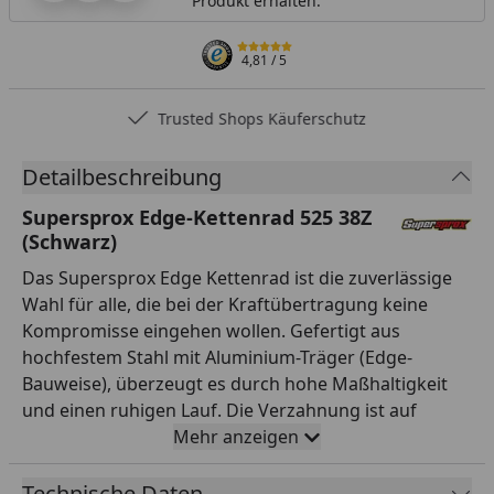
Produkt erhalten.
4,81
/ 5
Trusted Shops Käuferschutz
Detailbeschreibung
Supersprox Edge-Kettenrad 525 38Z
(Schwarz)
Das Supersprox Edge Kettenrad ist die zuverlässige
Wahl für alle, die bei der Kraftübertragung keine
Kompromisse eingehen wollen. Gefertigt aus
hochfestem Stahl mit Aluminium-Träger (Edge-
Bauweise), überzeugt es durch hohe Maßhaltigkeit
und einen ruhigen Lauf. Die Verzahnung ist auf
Teilung 525 und 38 Zähne ausgelegt und passt damit
Mehr anzeigen
exakt zur entsprechenden Kette. Mit einem
Innendurchmesser von 60,0 mm und einem Lochkreis
Technische Daten