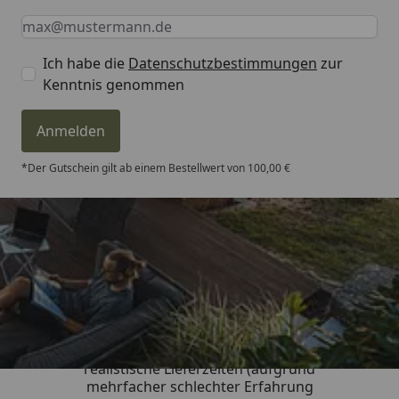
Keine Eingabe erforderlich
Eingabe erforderlich
E-Mail *
Ich habe die
Datenschutzbestimmungen
zur
Kenntnis genommen
Anmelden
*Der Gutschein gilt ab einem Bestellwert von 100,00 €
Trusted Shops
4,81
/ 5
„Sehr gute Qualitäts-Markenware,
realistische Lieferzeiten (aufgrund
mehrfacher schlechter Erfahrung