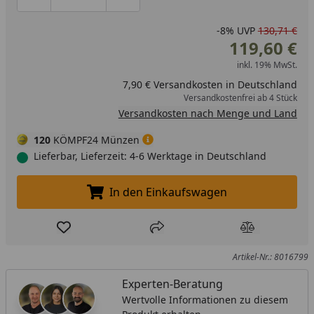
Produktmenge um eins verringern
Produktmenge manuell eingeben
Produktmenge um eins erhöhen
-8%
UVP
130,71 €
119,60 €
inkl. 19% MwSt.
7,90 € Versandkosten in Deutschland
Versandkostenfrei ab 4 Stück
Versandkosten nach Menge und Land
120
KÖMPF24 Münzen
Lieferbar, Lieferzeit: 4-6 Werktage in Deutschland
In den Einkaufswagen
In den Einkaufswagen legen
Produkt zur Wunschliste hinzufügen
Teilen
Produkt Ver
Artikel-Nr.: 8016799
Experten-Beratung
Wertvolle Informationen zu diesem