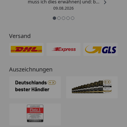
muss ich dies erwähnen) und: bei
Kritik kommt die Antwort
09.08.2026
offensichtlich von einem
Menschen mit Verstand und nicht
von einem Chat-Bot, der
nichtssagende Antworten schickt
Versand
(auch dass ist leider immer öfter
ein Problem). “
Auszeichnungen