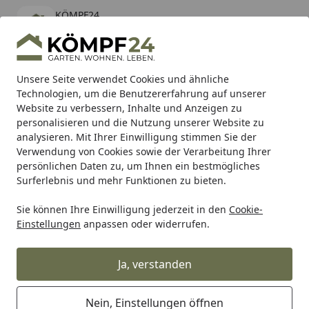
KÖMPF24
Öffnen
Banner schließen
KÖMPF24
kostenlos - Im App Store
Alle Produkte
Mein Konto
Wunschl
Eink
Unsere Seite verwendet Cookies und ähnliche
Technologien, um die Benutzererfahrung auf unserer
Hotline
4,81
/ 5
Suchen
Website zu verbessern, Inhalte und Anzeigen zu
personalisieren und die Nutzung unserer Website zu
analysieren. Mit Ihrer Einwilligung stimmen Sie der
Karibu Pools inkl. gratis Sandfilteranlage & Pool-
Verwendung von Cookies sowie der Verarbeitung Ihrer
Starterset (Gesamtwert bis 468,99€)
persönlichen Daten zu, um Ihnen ein bestmögliches
Surferlebnis und mehr Funktionen zu bieten.
Sie können Ihre Einwilligung jederzeit in den
Cookie-
Auto & Zweirad
Motorradzubehör & Werkzeuge
Motorrad
Einstellungen
anpassen oder widerrufen.
Startseite
Supersprox Stahl-Kettenrad 428 51Z
(Schwarz)
Ja, verstanden
Nein, Einstellungen öffnen