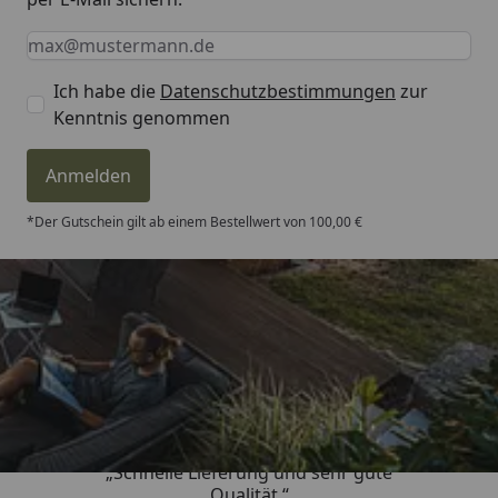
Keine Eingabe erforderlich
Eingabe erforderlich
E-Mail *
Ich habe die
Datenschutzbestimmungen
zur
Kenntnis genommen
Anmelden
*Der Gutschein gilt ab einem Bestellwert von 100,00 €
Trusted Shops
4,81
/ 5
„Schnelle Lieferung und sehr gute
Qualität “