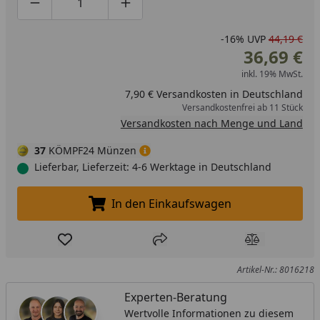
Produktmenge um eins verringern
Produktmenge manuell eingeben
Produktmenge um eins erhöhen
-16%
UVP
44,19 €
36,69 €
inkl. 19% MwSt.
7,90 € Versandkosten in Deutschland
Versandkostenfrei ab 11 Stück
Versandkosten nach Menge und Land
37
KÖMPF24 Münzen
Lieferbar, Lieferzeit: 4-6 Werktage in Deutschland
In den Einkaufswagen
In den Einkaufswagen legen
Produkt zur Wunschliste hinzufügen
Teilen
Produkt Ver
Artikel-Nr.: 8016218
Experten-Beratung
Wertvolle Informationen zu diesem