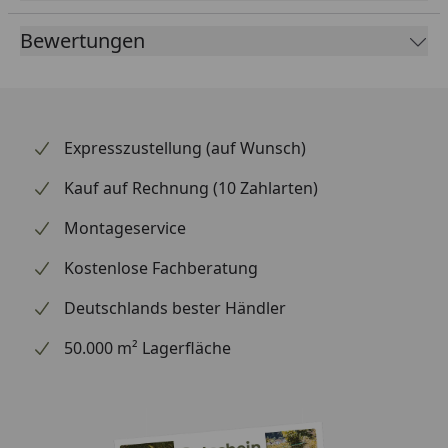
Antriebs. Supersprox zählt weltweit zu den
Bewertungen
renommiertesten Marken für Kettenräder und
beliefert auch den Rennsport.
Expresszustellung (auf Wunsch)
Kauf auf Rechnung (10 Zahlarten)
Montageservice
Kostenlose Fachberatung
Deutschlands bester Händler
50.000 m² Lagerfläche