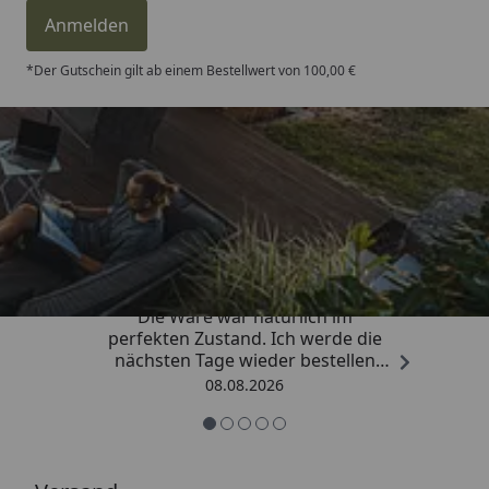
Anmelden
*Der Gutschein gilt ab einem Bestellwert von 100,00 €
Trusted Shops
4,81
/ 5
„Hervorragend schnelle Lieferung.
Die Ware war natürlich im
perfekten Zustand. Ich werde die
nächsten Tage wieder bestellen
Grüße an die Belegschaft gute
08.08.2026
Arbeit👍🏾👍🏾“