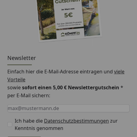
Newsletter
Einfach hier die E-Mail-Adresse eintragen und
viele
Vorteile
sowie
sofort einen 5,00 € Newslettergutschein
*
per E-Mail sichern:
Keine Eingabe erforderlich
Eingabe erforderlich
E-Mail *
Ich habe die
Datenschutzbestimmungen
zur
Kenntnis genommen