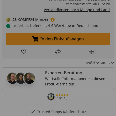
Versandkostenfrei ab 15 Stück
Versandkosten nach Menge und Land
28
KÖMPF24 Münzen
Lieferbar, Lieferzeit: 4-6 Werktage in Deutschland
In den Einkaufswagen
In den Einkaufswagen legen
Produkt zur Wunschliste hinzufügen
Teilen
Produkt Ver
Artikel-Nr.: 8013972
Experten-Beratung
Wertvolle Informationen zu diesem
Produkt erhalten.
4,81
/ 5
Trusted Shops Käuferschutz