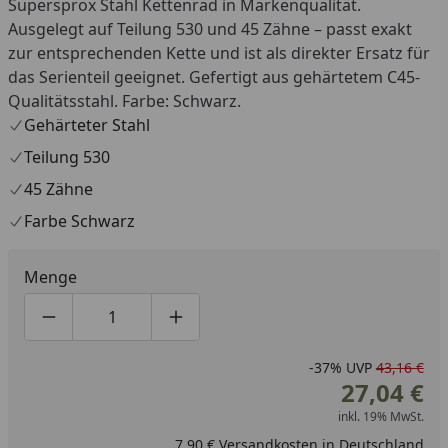
Supersprox Stahl Kettenrad in Markenqualität.
Ausgelegt auf Teilung 530 und 45 Zähne – passt exakt
zur entsprechenden Kette und ist als direkter Ersatz für
das Serienteil geeignet. Gefertigt aus gehärtetem C45-
Qualitätsstahl. Farbe: Schwarz.
Gehärteter Stahl
Teilung 530
45 Zähne
Farbe Schwarz
Menge
Produktmenge um eins verringern
Produktmenge manuell eingeben
Produktmenge um eins erhöhen
-37%
UVP
43,16 €
27,04 €
inkl. 19% MwSt.
7,90 € Versandkosten in Deutschland