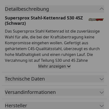
Detailbeschreibung
Supersprox Stahl-Kettenrad 530 45Z
(Schwarz)
Das Supersprox Stahl Kettenrad ist die zuverlässige
Wahl für alle, die bei der Kraftübertragung keine
Kompromisse eingehen wollen. Gefertigt aus
gehärtetem C45-Qualitätsstahl, überzeugt es durch
hohe Maßhaltigkeit und einen ruhigen Lauf. Die
Verzahnung ist auf Teilung 530 und 45 Zähne
ausgelegt und passt damit exakt zur entsprechenden
Mehr anzeigen
Kette. Mit einem Innendurchmesser von 76,0 mm und
einem Lochkreis von 100,0 mm (6-Loch) montierst du
Technische Daten
es passgenau anstelle des Serienteils. Das Kettenrad
ist in der Farbe Schwarz ansprechend gestaltet und
Versandinformationen
wertet die Optik deines Hinterrads spürbar auf. Die
saubere Verarbeitung sorgt für gleichmäßigen
Hersteller
Verschleiß und eine lange Standzeit des gesamten