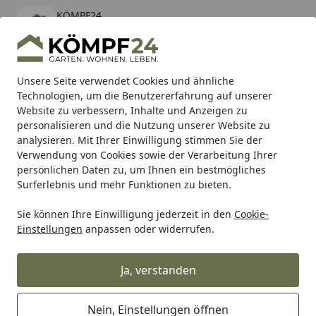
KÖMPF24
Öffnen
Banner schließen
KÖMPF24
kostenlos - Im App Store
Alle Produkte
Mein Konto
Wunschl
Eink
Unsere Seite verwendet Cookies und ähnliche
Technologien, um die Benutzererfahrung auf unserer
Hotline
4,81
/ 5
Suchen
Website zu verbessern, Inhalte und Anzeigen zu
personalisieren und die Nutzung unserer Website zu
analysieren. Mit Ihrer Einwilligung stimmen Sie der
Karibu Pools inkl. gratis Sandfilteranlage & Pool-
Verwendung von Cookies sowie der Verarbeitung Ihrer
Starterset (Gesamtwert bis 468,99€)
persönlichen Daten zu, um Ihnen ein bestmögliches
Surferlebnis und mehr Funktionen zu bieten.
Sie können Ihre Einwilligung jederzeit in den
Cookie-
Auto & Zweirad
Motorradzubehör & Werkzeuge
Motorrad
Einstellungen
anpassen oder widerrufen.
Startseite
Supersprox Stahl-Kettenrad 530 45Z
(Schwarz)
Ja, verstanden
Nein, Einstellungen öffnen