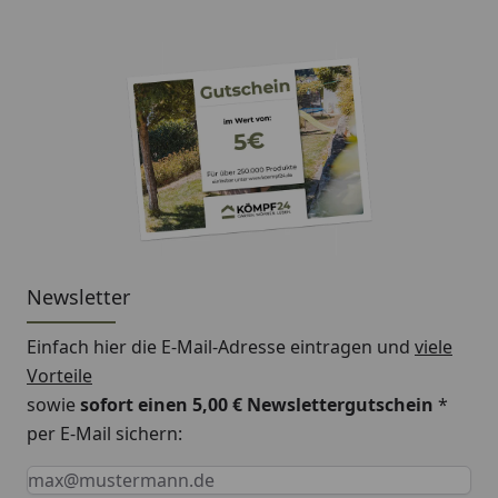
Newsletter
Einfach hier die E-Mail-Adresse eintragen und
viele
Vorteile
sowie
sofort einen 5,00 € Newslettergutschein
*
per E-Mail sichern:
Keine Eingabe erforderlich
Eingabe erforderlich
E-Mail *