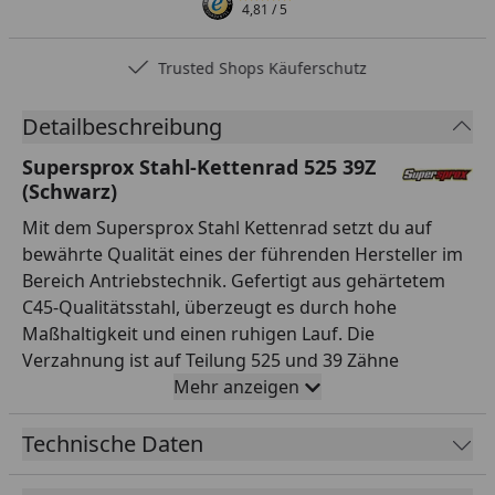
4,81
/ 5
Trusted Shops Käuferschutz
Detailbeschreibung
Supersprox Stahl-Kettenrad 525 39Z
(Schwarz)
Mit dem Supersprox Stahl Kettenrad setzt du auf
bewährte Qualität eines der führenden Hersteller im
Bereich Antriebstechnik. Gefertigt aus gehärtetem
C45-Qualitätsstahl, überzeugt es durch hohe
Maßhaltigkeit und einen ruhigen Lauf. Die
Verzahnung ist auf Teilung 525 und 39 Zähne
ausgelegt und passt damit exakt zur entsprechenden
Mehr anzeigen
Kette. Mit einem Innendurchmesser von 100,0 mm
und einem Lochkreis von 124,0 mm (6-Loch)
Technische Daten
montierst du es passgenau anstelle des Serienteils.
Das Kettenrad ist in der Farbe Schwarz ansprechend