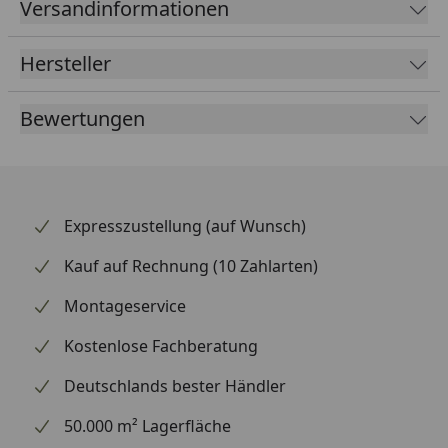
Versandinformationen
gestaltet und wertet die Optik deines Hinterrads
spürbar auf. Die saubere Verarbeitung sorgt für
Hersteller
gleichmäßigen Verschleiß und eine lange Standzeit
des gesamten Antriebs. Supersprox zählt weltweit zu
Bewertungen
den renommiertesten Marken für Kettenräder und
beliefert auch den Rennsport.
Expresszustellung (auf Wunsch)
Kauf auf Rechnung (10 Zahlarten)
Montageservice
Kostenlose Fachberatung
Deutschlands bester Händler
50.000 m² Lagerfläche