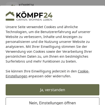
KÖMPF24
Öffnen
Banner schließen
KÖMPF24
kostenlos - Im App Store
Alle Produkte
Mein Konto
Wunschl
Eink
Unsere Seite verwendet Cookies und ähnliche
Technologien, um die Benutzererfahrung auf unserer
Hotline
4,81
/ 5
Suchen
Website zu verbessern, Inhalte und Anzeigen zu
personalisieren und die Nutzung unserer Website zu
analysieren. Mit Ihrer Einwilligung stimmen Sie der
Karibu Pools inkl. gratis Sandfilteranlage & Pool-
Verwendung von Cookies sowie der Verarbeitung Ihrer
Starterset (Gesamtwert bis 468,99€)
persönlichen Daten zu, um Ihnen ein bestmögliches
Surferlebnis und mehr Funktionen zu bieten.
Sie können Ihre Einwilligung jederzeit in den
Cookie-
Auto & Zweirad
Motorradzubehör & Werkzeuge
Motorrad
Einstellungen
anpassen oder widerrufen.
Startseite
Supersprox Stahl-Kettenrad 525 39Z
(Schwarz)
Ja, verstanden
Nein, Einstellungen öffnen