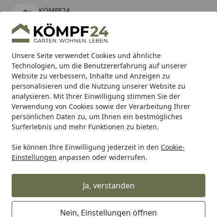
KÖMPF24
Öffnen
Banner schließen
KÖMPF24
kostenlos - Im App Store
Alle Produkte
Mein Konto
Wunschl
Eink
Unsere Seite verwendet Cookies und ähnliche
Technologien, um die Benutzererfahrung auf unserer
Hotline
4,81
/ 5
Suchen
Website zu verbessern, Inhalte und Anzeigen zu
personalisieren und die Nutzung unserer Website zu
analysieren. Mit Ihrer Einwilligung stimmen Sie der
Karibu Pools inkl. gratis Sandfilteranlage & Pool-
Verwendung von Cookies sowie der Verarbeitung Ihrer
Starterset (Gesamtwert bis 468,99€)
persönlichen Daten zu, um Ihnen ein bestmögliches
Surferlebnis und mehr Funktionen zu bieten.
Sie können Ihre Einwilligung jederzeit in den
Cookie-
Auto & Zweirad
Motorradzubehör & Werkzeuge
Motorrad
Einstellungen
anpassen oder widerrufen.
Startseite
Supersprox Stahl-Kettenrad 530 46Z
(Schwarz)
Ja, verstanden
Nein, Einstellungen öffnen