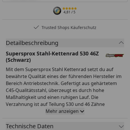
4,81
/ 5
Trusted Shops Käuferschutz
Detailbeschreibung
Supersprox Stahl-Kettenrad 530 46Z
(Schwarz)
Mit dem Supersprox Stahl Kettenrad setzt du auf
bewährte Qualität eines der führenden Hersteller im
Bereich Antriebstechnik. Gefertigt aus gehärtetem
C45-Qualitätsstahl, überzeugt es durch hohe
Maßhaltigkeit und einen ruhigen Lauf. Die
Verzahnung ist auf Teilung 530 und 46 Zähne
ausgelegt und passt damit exakt zur entsprechenden
Mehr anzeigen
Kette. Mit einem Innendurchmesser von 130,0 mm
und einem Lochkreis von 152,0 mm (6-Loch)
Technische Daten