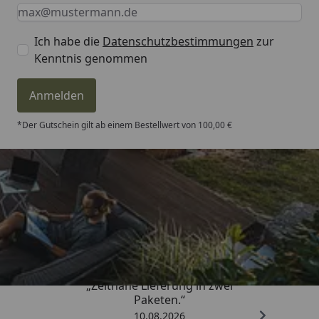
Keine Eingabe erforderlich
Eingabe erforderlich
E-Mail *
Ich habe die
Datenschutzbestimmungen
zur
Kenntnis genommen
Anmelden
*Der Gutschein gilt ab einem Bestellwert von 100,00 €
Trusted Shops
4,81
/ 5
„Zeitnahe Lieferung in zwei
Paketen.“
10.08.2026