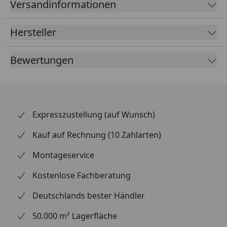
Versandinformationen
gestaltet und wertet die Optik deines Hinterrads
spürbar auf. So profitierst du von einer direkten
Hersteller
Kraftübertragung und einem deutlich verbesserten
Fahrgefühl. Supersprox zählt weltweit zu den
Bewertungen
renommiertesten Marken für Kettenräder und
beliefert auch den Rennsport.
Expresszustellung (auf Wunsch)
Kauf auf Rechnung (10 Zahlarten)
Montageservice
Kostenlose Fachberatung
Deutschlands bester Händler
50.000 m² Lagerfläche