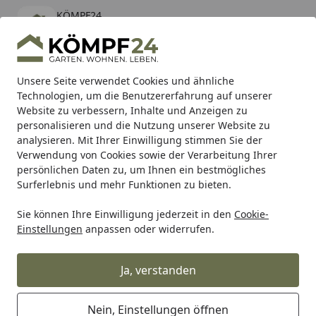
KÖMPF24
Öffnen
Banner schließen
KÖMPF24
kostenlos - Im App Store
Alle Produkte
Mein Konto
Wunschl
Eink
Unsere Seite verwendet Cookies und ähnliche
Technologien, um die Benutzererfahrung auf unserer
Hotline
4,81
/ 5
Suchen
Website zu verbessern, Inhalte und Anzeigen zu
personalisieren und die Nutzung unserer Website zu
analysieren. Mit Ihrer Einwilligung stimmen Sie der
Karibu Pools inkl. gratis Sandfilteranlage & Pool-
Verwendung von Cookies sowie der Verarbeitung Ihrer
Starterset (Gesamtwert bis 468,99€)
persönlichen Daten zu, um Ihnen ein bestmögliches
Surferlebnis und mehr Funktionen zu bieten.
Sie können Ihre Einwilligung jederzeit in den
Cookie-
Auto & Zweirad
Motorradzubehör & Werkzeuge
Motorrad
Einstellungen
anpassen oder widerrufen.
Startseite
Supersprox Stahl-Kettenrad 520 47Z
(Schwarz)
Ja, verstanden
Nein, Einstellungen öffnen