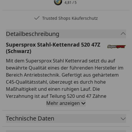
4,81
/ 5
Trusted Shops Käuferschutz
Detailbeschreibung
Supersprox Stahl-Kettenrad 520 47Z
(Schwarz)
Mit dem Supersprox Stahl Kettenrad setzt du auf
bewährte Qualität eines der führenden Hersteller im
Bereich Antriebstechnik. Gefertigt aus gehärtetem
C45-Qualitätsstahl, überzeugt es durch hohe
Maßhaltigkeit und einen ruhigen Lauf. Die
Verzahnung ist auf Teilung 520 und 47 Zähne
ausgelegt und passt damit exakt zur entsprechenden
Mehr anzeigen
Kette. Mit einem Innendurchmesser von 100,0 mm
und einem Lochkreis von 120,0 mm (5-Loch)
Technische Daten
montierst du es passgenau anstelle des Serienteils.
Das Kettenrad ist in der Farbe Schwarz ansprechend