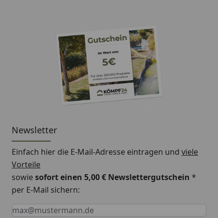
Newsletter
Einfach hier die E-Mail-Adresse eintragen und
viele
Vorteile
sowie
sofort einen 5,00 € Newslettergutschein
*
per E-Mail sichern:
Keine Eingabe erforderlich
Eingabe erforderlich
E-Mail *