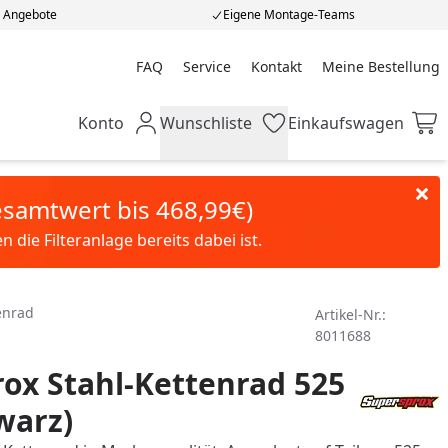
e Angebote
Eigene Montage-Teams
FAQ
Service
Kontakt
Meine Bestellung
Meine Bestellung
Konto
Wunschliste
Einkaufswagen
Mein Konto
Wunschliste
Einkaufswagen
Gesamtwert bis 468,99€)
die Filteranlage bereits dabei ist.
enrad
Artikel-Nr.:
8011688
ox Stahl-Kettenrad 525
warz)