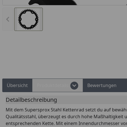
Vorheriges Bild anzeigen
Rechnungskauf
Montageservice
Übersicht
Produktdetails
Bewertungen
Detailbeschreibung
Mit dem Supersprox Stahl Kettenrad setzt du auf bewährt
Qualitätsstahl, überzeugt es durch hohe Maßhaltigkeit 
entsprechenden Kette. Mit einem Innendurchmesser von 