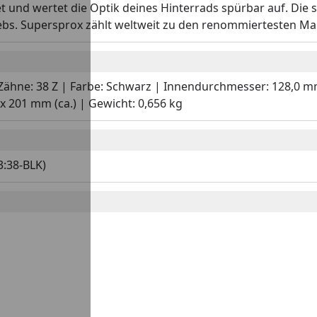
et und wertet die Optik deines Hinterrads spürbar auf. Die
ebs. Supersprox zählt weltweit zu den renommiertesten Ma
 | Zähne: 38 Z | Farbe: Schwarz | Innendurchmesser: 128,0 m
 201 mm (ca.) | Gewicht: 0,656 kg
3:38-BLK)