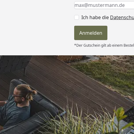
Keine Eingabe erforderlic
Eingabe erforderlich
E-Mail *
Ich habe die
Datensch
Anmelden
*Der Gutschein gilt ab einem Bestel
Versand
itung wurde
edigt“
6