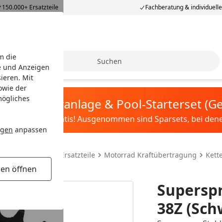
150.000+ Ersatzteile
Fachberatung & individuell
m die
Suche
e und Anzeigen
ieren. Mit
owie der
mögliches
tis Sandfilteranlage & Pool-Starterset (
ilter&Pflege gratis! Ausgenommen sind Sparsets, bei denen 
ngen
anpassen
teile & Motorrad Ersatzteile
Motorrad Kraftübertragung
Kett
gen öffnen
Superspr
38Z (Sch