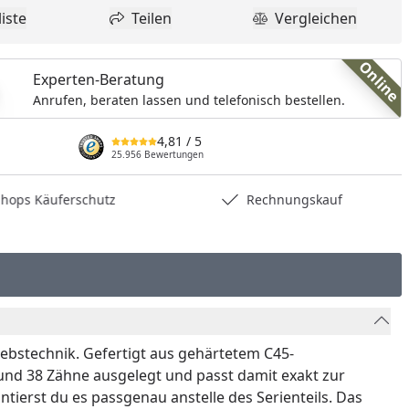
iste
Teilen
Vergleichen
dukt zur Wunschliste hinzufügen
Teilen
Produkt Vergle
Online
Experten-Beratung
Anrufen, beraten lassen und telefonisch bestellen.
4,81
/ 5
25.956 Bewertungen
hops Käuferschutz
Rechnungskauf
iebstechnik. Gefertigt aus gehärtetem C45-
 und 38 Zähne ausgelegt und passt damit exakt zur
erst du es passgenau anstelle des Serienteils. Das