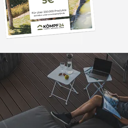
Trusted Shops
„- Retouren Bearbe
umgehend erl
4,81
/ 5
04.08.202
25.956 Bewertungen