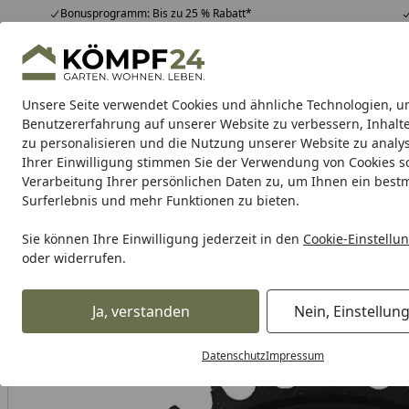
Bonusprogramm: Bis zu 25 % Rabatt*
Hotline
07051 / 9 22 22
4,81
/ 5
Mo-Fr. 8-16 Uhr
25.956 Bewertungen
Unsere Seite verwendet Cookies und ähnliche Technologien, u
Alle Produkte
Highlights
Tipps & Tricks
Alle Produkte
Benutzererfahrung auf unserer Website zu verbessern, Inhalt
zu personalisieren und die Nutzung unserer Website zu analys
Ihrer Einwilligung stimmen Sie der Verwendung von Cookies s
Verarbeitung Ihrer persönlichen Daten zu, um Ihnen ein best
Karibu Pools inkl. gra
Surferlebnis und mehr Funktionen zu bieten.
Dein Traumpool im Sorglos-Paket: F
Sie können Ihre Einwilligung jederzeit in den
Cookie-Einstellu
oder widerrufen.
Auto & Zweirad
Motorradzubehör & Werkzeuge
Motorrad
Startseite
Supersprox Stahl-Kettenrad 525 38Z (Schwarz)
Ja, verstanden
Nein, Einstellun
Datenschutz
Impressum