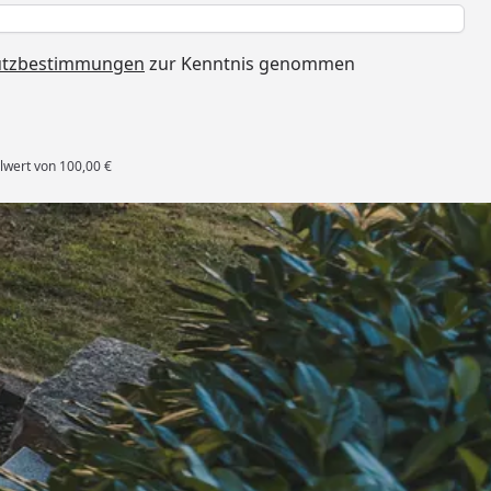
h
utzbestimmungen
zur Kenntnis genommen
lwert von 100,00 €