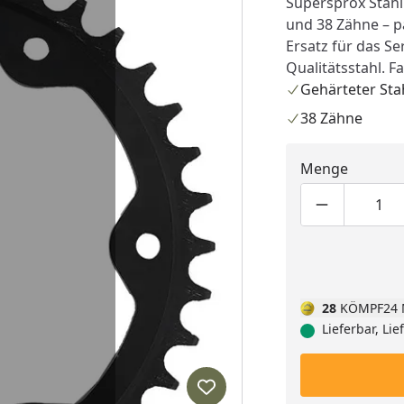
Supersprox Stahl
und 38 Zähne – pa
Ersatz für das Se
Qualitätsstahl. F
Gehärteter Sta
38 Zähne
Menge
Produktmen
Pro
28
KÖMPF24 
Lieferbar, Li
Produkt zur Wunschliste hi