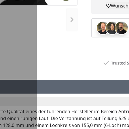
Wunschl
Pro
Nächstes Bild anzeigen
Deutschlands bester Händler
Trusted S
e Qualität eines der führenden Hersteller im Bereich Antr
und einen ruhigen Lauf. Die Verzahnung ist auf Teilung 525
128,0 mm und einem Lochkreis von 155,0 mm (6-Loch) monti