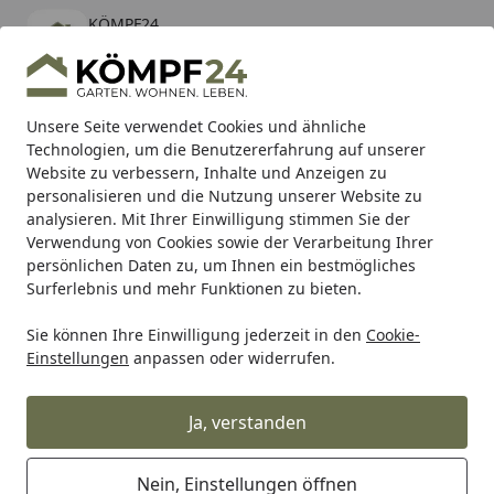
KÖMPF24
Öffnen
Banner schließen
KÖMPF24
kostenlos - Im App Store
Alle Produkte
Mein Konto
Wunschl
Eink
Unsere Seite verwendet Cookies und ähnliche
Technologien, um die Benutzererfahrung auf unserer
Hotline
4,81
/ 5
Suchen
Website zu verbessern, Inhalte und Anzeigen zu
personalisieren und die Nutzung unserer Website zu
analysieren. Mit Ihrer Einwilligung stimmen Sie der
Karibu Pools inkl. gratis Sandfilteranlage & Pool-
Verwendung von Cookies sowie der Verarbeitung Ihrer
Starterset (Gesamtwert bis 468,99€)
persönlichen Daten zu, um Ihnen ein bestmögliches
Surferlebnis und mehr Funktionen zu bieten.
Sie können Ihre Einwilligung jederzeit in den
Cookie-
Auto & Zweirad
Motorradzubehör & Werkzeuge
Motorrad
Einstellungen
anpassen oder widerrufen.
Startseite
Supersprox Stahl-Kettenrad 630 40Z
(Schwarz)
Ja, verstanden
Nein, Einstellungen öffnen