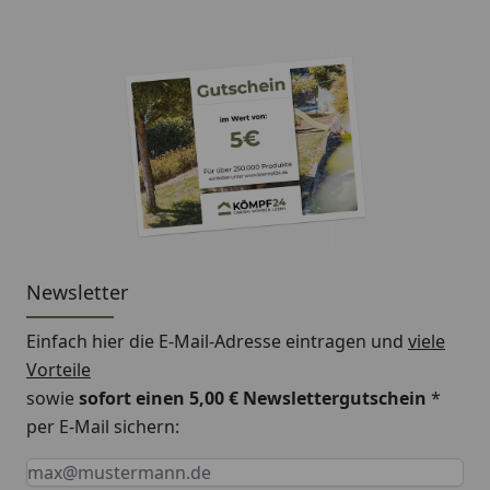
Newsletter
Einfach hier die E-Mail-Adresse eintragen und
viele
Vorteile
sowie
sofort einen 5,00 € Newslettergutschein
*
per E-Mail sichern:
Keine Eingabe erforderlich
Eingabe erforderlich
E-Mail *