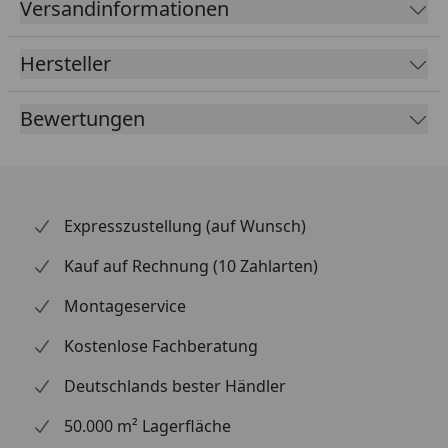
Versandinformationen
wertet die Optik deines Hinterrads spürbar auf. Dank
optimierter Materialstärke bleibt das Gewicht niedrig,
Hersteller
ohne Einbußen bei der Haltbarkeit. Supersprox zählt
weltweit zu den renommiertesten Marken für
Bewertungen
Kettenräder und beliefert auch den Rennsport.
Expresszustellung (auf Wunsch)
Kauf auf Rechnung (10 Zahlarten)
Montageservice
Kostenlose Fachberatung
Deutschlands bester Händler
50.000 m² Lagerfläche