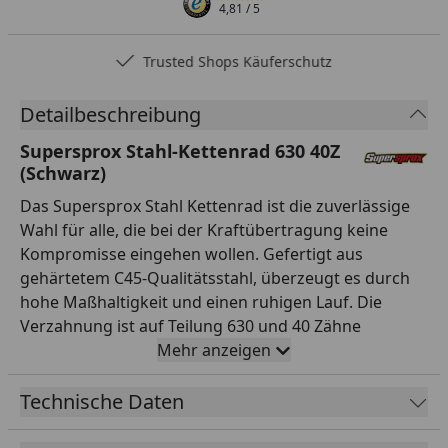
4,81
/ 5
Trusted Shops Käuferschutz
Detailbeschreibung
Supersprox Stahl-Kettenrad 630 40Z
(Schwarz)
Das Supersprox Stahl Kettenrad ist die zuverlässige
Wahl für alle, die bei der Kraftübertragung keine
Kompromisse eingehen wollen. Gefertigt aus
gehärtetem C45-Qualitätsstahl, überzeugt es durch
hohe Maßhaltigkeit und einen ruhigen Lauf. Die
Verzahnung ist auf Teilung 630 und 40 Zähne
ausgelegt und passt damit exakt zur entsprechenden
Mehr anzeigen
Kette. Mit einem Innendurchmesser von 80,0 mm und
einem Lochkreis von 104,0 mm (6-Loch) montierst du
Technische Daten
es passgenau anstelle des Serienteils. Das Kettenrad
ist in der Farbe Schwarz ansprechend gestaltet und