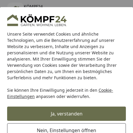
KÖMPF24
Öffnen
Banner schließen
KÖMPF24
kostenlos - Im App Store
Alle Produkte
Mein Konto
Wunschl
Eink
Unsere Seite verwendet Cookies und ähnliche
Technologien, um die Benutzererfahrung auf unserer
Hotline
4,81
/ 5
Suchen
Website zu verbessern, Inhalte und Anzeigen zu
personalisieren und die Nutzung unserer Website zu
analysieren. Mit Ihrer Einwilligung stimmen Sie der
Karibu Pools inkl. gratis Sandfilteranlage & Pool-
Verwendung von Cookies sowie der Verarbeitung Ihrer
Starterset (Gesamtwert bis 468,99€)
persönlichen Daten zu, um Ihnen ein bestmögliches
Surferlebnis und mehr Funktionen zu bieten.
Sie können Ihre Einwilligung jederzeit in den
Cookie-
Auto & Zweirad
Motorradzubehör & Werkzeuge
Motorrad
Einstellungen
anpassen oder widerrufen.
Startseite
Supersprox Stahl-Kettenrad 530 43Z
(Schwarz)
Ja, verstanden
Nein, Einstellungen öffnen