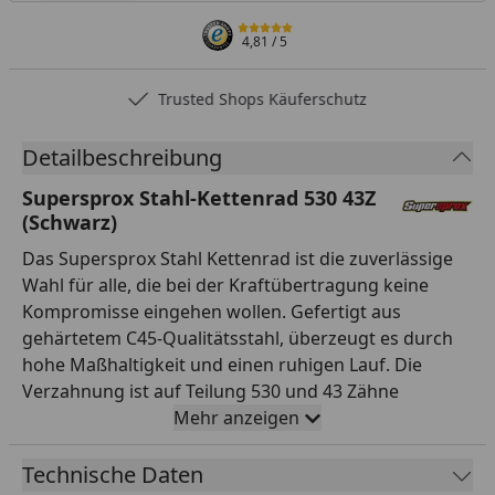
4,81
/ 5
Trusted Shops Käuferschutz
Detailbeschreibung
Supersprox Stahl-Kettenrad 530 43Z
(Schwarz)
Das Supersprox Stahl Kettenrad ist die zuverlässige
Wahl für alle, die bei der Kraftübertragung keine
Kompromisse eingehen wollen. Gefertigt aus
gehärtetem C45-Qualitätsstahl, überzeugt es durch
hohe Maßhaltigkeit und einen ruhigen Lauf. Die
Verzahnung ist auf Teilung 530 und 43 Zähne
ausgelegt und passt damit exakt zur entsprechenden
Mehr anzeigen
Kette. Mit einem Innendurchmesser von 120,0 mm
und einem Lochkreis von 140,0 mm (6-Loch)
Technische Daten