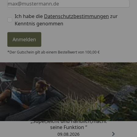
Keine Eingabe erforderlich
Eingabe erforderlich
E-Mail *
Ich habe die
Datenschutzbestimmungen
zur
Kenntnis genommen
Anmelden
*Der Gutschein gilt ab einem Bestellwert von 100,00 €
Trusted Shops
4,81
/ 5
„Super,leicht und handlich,macht
seine Funktion “
09.08.2026