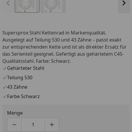
Vorheriges Bild anzeigen
Näc
Supersprox Stahl Kettenrad in Markenqualität.
Ausgelegt auf Teilung 530 und 43 Zähne – passt exakt
zur entsprechenden Kette und ist als direkter Ersatz für
das Serienteil geeignet. Gefertigt aus gehärtetem C45-
Qualitätsstahl. Farbe: Schwarz.
Gehärteter Stahl
Teilung 530
43 Zähne
Farbe Schwarz
Menge
Produktmenge um eins verringern
Produktmenge manuell eingeben
Produktmenge um eins erhöhen