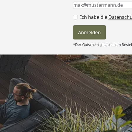
Keine Eingabe erforderlic
Eingabe erforderlich
E-Mail *
Ich habe die
Datensch
Anmelden
*Der Gutschein gilt ab einem Bestel
Versand
itung wurde
edigt“
6