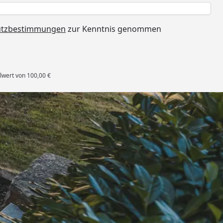
h
utzbestimmungen
zur Kenntnis genommen
lwert von 100,00 €