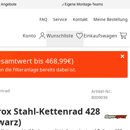
e Angebote
Eigene Montage-Teams
FAQ
Service
Kontakt
Meine Bestellung
Meine Bestellung
Konto
Wunschliste
Einkaufswagen
Mein Konto
Wunschliste
Einkaufswagen
Gesamtwert bis 468,99€)
die Filteranlage bereits dabei ist.
enrad
Artikel-Nr.:
8009036
ox Stahl-Kettenrad 428
warz)