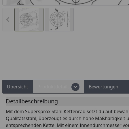
Vorheriges Bild anzeigen
Rechnungskauf
Montageservice
Übersicht
Produktdetails
Bewertungen
Detailbeschreibung
Mit dem Supersprox Stahl Kettenrad setzt du auf bewährt
Qualitätsstahl, überzeugt es durch hohe Maßhaltigkeit 
entsprechenden Kette. Mit einem Innendurchmesser von 