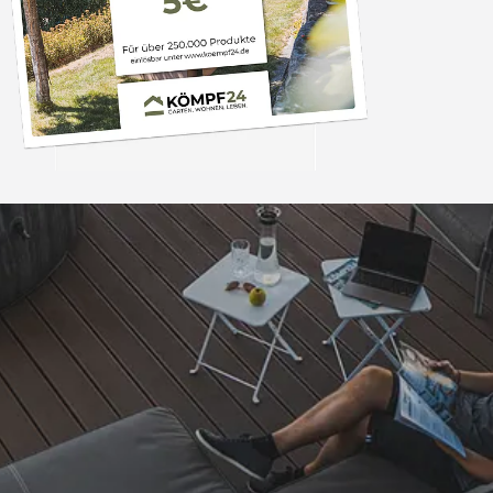
Trusted Shops
„- Retouren Bearbe
umgehend erl
4,81
/ 5
04.08.202
25.957 Bewertungen