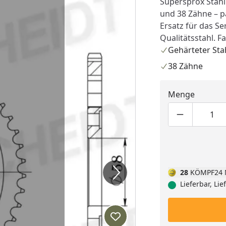
Supersprox Stahl
und 38 Zähne – pa
Ersatz für das Se
Qualitätsstahl. F
Gehärteter Sta
38 Zähne
Menge
Produktmen
Pro
28
KÖMPF24 
Lieferbar, Li
Produkt zur Wunschliste hi