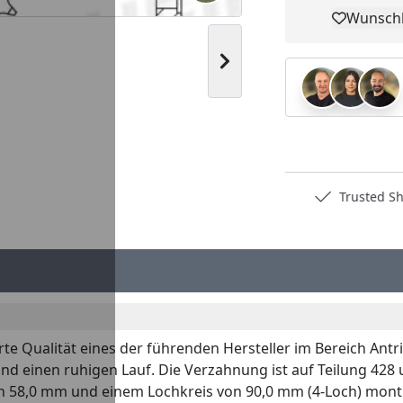
Wunschl
Pro
Nächstes Bild anzeigen
Deutschlands bester Händler
Trusted S
e Qualität eines der führenden Hersteller im Bereich Antr
und einen ruhigen Lauf. Die Verzahnung ist auf Teilung 428
58,0 mm und einem Lochkreis von 90,0 mm (4-Loch) montier