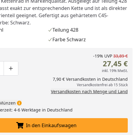
 Kettenrad in Markenqualität. Ausgelegt auf Teilung 428
sst exakt zur entsprechenden Kette und ist als direkter
rienteil geeignet. Gefertigt aus gehärtetem C45-
arbe: Schwarz.
hl
Teilung 428
Farbe Schwarz
-19%
UVP
33,89 €
27,45 €
inkl. 19% MwSt.
ge um eins verringern
duktmenge manuell eingeben
Produktmenge um eins erhöhen
7,90 € Versandkosten in Deutschland
Versandkostenfrei ab 15 Stück
Versandkosten nach Menge und Land
Münzen
eferzeit: 4-6 Werktage in Deutschland
In den Einkaufswagen
In den Einkaufswagen legen
nzufügen