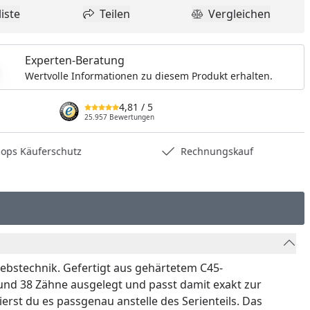
iste
Teilen
Vergleichen
dukt zur Wunschliste hinzufügen
Teilen
Produkt Vergle
Experten-Beratung
Wertvolle Informationen zu diesem Produkt erhalten.
4,81
/ 5
25.957 Bewertungen
hops Käuferschutz
Rechnungskauf
iebstechnik. Gefertigt aus gehärtetem C45-
 und 38 Zähne ausgelegt und passt damit exakt zur
st du es passgenau anstelle des Serienteils. Das