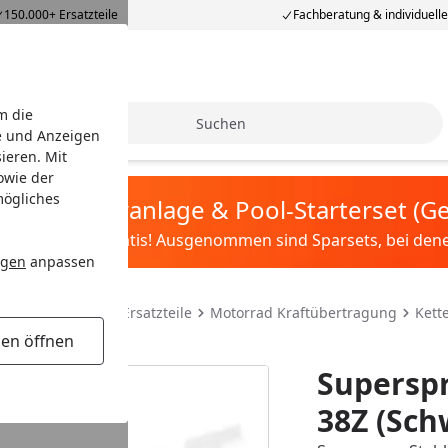
150.000+ Ersatzteile
Fachberatung & individuell
m die
Suche
e und Anzeigen
ieren. Mit
owie der
mögliches
tis Sandfilteranlage & Pool-Starterset (
ilter&Pflege gratis! Ausgenommen sind Sparsets, bei denen 
ngen
anpassen
teile & Motorrad Ersatzteile
Motorrad Kraftübertragung
Kett
gen öffnen
Superspr
38Z (Sch