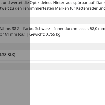
t und wertet die Optik deines Hinterrads spürbar auf. Dank
ltweit zu den renommiertesten Marken für Kettenräder und
 | Zähne: 38 Z | Farbe: Schwarz | Innendurchmesser: 58,0 mm
 161 mm (ca.) | Gewicht: 0,755 kg
9:38-BLK)