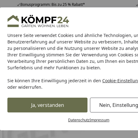
Bonusprogramm: Bis zu 25 % Rabatt*
Hotline
07051 / 9 22 22
4,81
/ 5
Mo-Fr. 8-16 Uhr
25.957 Bewertungen
Unsere Seite verwendet Cookies und ähnliche Technologien, u
Alle Produkte
Highlights
Tipps & Tricks
Alle Produkte
Benutzererfahrung auf unserer Website zu verbessern, Inhalt
zu personalisieren und die Nutzung unserer Website zu analys
Ihrer Einwilligung stimmen Sie der Verwendung von Cookies s
Verarbeitung Ihrer persönlichen Daten zu, um Ihnen ein best
Karibu Pools inkl. gra
Surferlebnis und mehr Funktionen zu bieten.
Dein Traumpool im Sorglos-Paket: F
Sie können Ihre Einwilligung jederzeit in den
Cookie-Einstellu
oder widerrufen.
Auto & Zweirad
Motorradzubehör & Werkzeuge
Motorrad
Startseite
Supersprox Stahl-Kettenrad 428 38Z (Schwarz)
Ja, verstanden
Nein, Einstellun
Datenschutz
Impressum