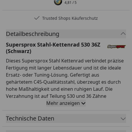
4,81
/ 5
Trusted Shops Käuferschutz
Detailbeschreibung
Supersprox Stahl-Kettenrad 530 36Z
(Schwarz)
Dieses Supersprox Stahl Kettenrad verbindet präzise
Fertigung mit langer Lebensdauer und ist die ideale
Ersatz- oder Tuning-Lösung. Gefertigt aus
gehärtetem C45-Qualitätsstahl, überzeugt es durch
hohe Maßhaltigkeit und einen ruhigen Lauf. Die
Verzahnung ist auf Teilung 530 und 36 Zähne
ausgelegt und passt damit exakt zur entsprechenden
Mehr anzeigen
Kette. Mit einem Innendurchmesser von 80,0 mm und
einem Lochkreis von 110,0 mm (5-Loch) montierst du
Technische Daten
es passgenau anstelle des Serienteils. Das Kettenrad
ist in der Farbe Schwarz ansprechend gestaltet und