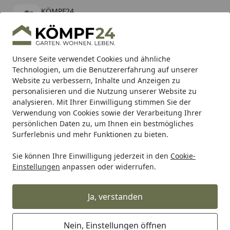
KÖMPF24
Öffnen
Banner schließen
KÖMPF24
kostenlos - Im App Store
Alle Produkte
Mein Konto
Wunschl
Eink
Unsere Seite verwendet Cookies und ähnliche
Technologien, um die Benutzererfahrung auf unserer
Hotline
4,81
/ 5
Suchen
Website zu verbessern, Inhalte und Anzeigen zu
personalisieren und die Nutzung unserer Website zu
analysieren. Mit Ihrer Einwilligung stimmen Sie der
Karibu Pools inkl. gratis Sandfilteranlage & Pool-
Verwendung von Cookies sowie der Verarbeitung Ihrer
Starterset (Gesamtwert bis 468,99€)
persönlichen Daten zu, um Ihnen ein bestmögliches
Surferlebnis und mehr Funktionen zu bieten.
Sie können Ihre Einwilligung jederzeit in den
Cookie-
Auto & Zweirad
Motorradzubehör & Werkzeuge
Motorrad
Einstellungen
anpassen oder widerrufen.
Startseite
Supersprox Stahl-Kettenrad 530 36Z
(Schwarz)
Ja, verstanden
Nein, Einstellungen öffnen