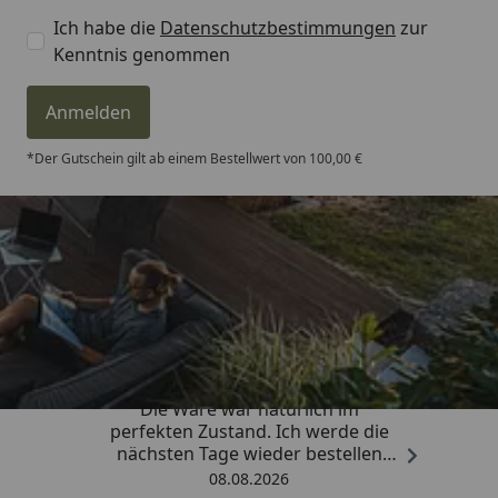
Ich habe die
Datenschutzbestimmungen
zur
Kenntnis genommen
Anmelden
*Der Gutschein gilt ab einem Bestellwert von 100,00 €
Trusted Shops
4,81
/ 5
„Hervorragend schnelle Lieferung.
Die Ware war natürlich im
perfekten Zustand. Ich werde die
nächsten Tage wieder bestellen
Grüße an die Belegschaft gute
08.08.2026
Arbeit👍🏾👍🏾“