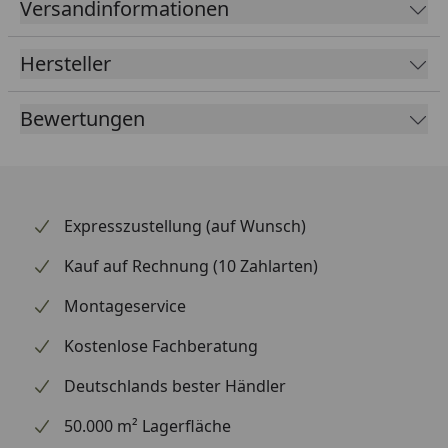
Versandinformationen
wertet die Optik deines Hinterrads spürbar auf. Dank
optimierter Materialstärke bleibt das Gewicht niedrig,
Hersteller
ohne Einbußen bei der Haltbarkeit. Supersprox zählt
weltweit zu den renommiertesten Marken für
Bewertungen
Kettenräder und beliefert auch den Rennsport.
Expresszustellung (auf Wunsch)
Kauf auf Rechnung (10 Zahlarten)
Montageservice
Kostenlose Fachberatung
Deutschlands bester Händler
50.000 m² Lagerfläche