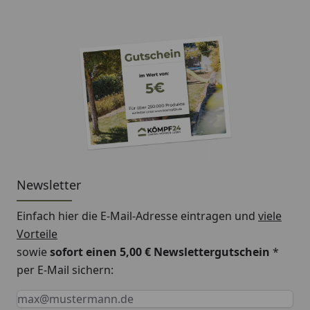
Newsletter
Einfach hier die E-Mail-Adresse eintragen und
viele
Vorteile
sowie
sofort einen 5,00 € Newslettergutschein
*
per E-Mail sichern:
Keine Eingabe erforderlich
Eingabe erforderlich
E-Mail *