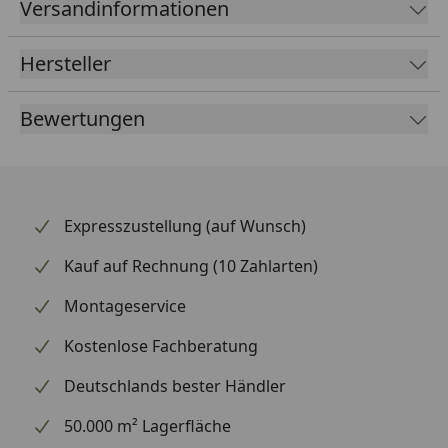
Versandinformationen
gestaltet und wertet die Optik deines Hinterrads
spürbar auf. Dank optimierter Materialstärke bleibt
Hersteller
das Gewicht niedrig, ohne Einbußen bei der
Haltbarkeit. Supersprox zählt weltweit zu den
Bewertungen
renommiertesten Marken für Kettenräder und
beliefert auch den Rennsport.
Expresszustellung (auf Wunsch)
Kauf auf Rechnung (10 Zahlarten)
Montageservice
Kostenlose Fachberatung
Deutschlands bester Händler
50.000 m² Lagerfläche