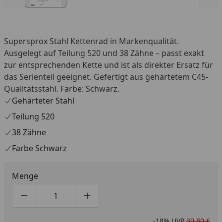
Supersprox Stahl Kettenrad in Markenqualität.
Ausgelegt auf Teilung 520 und 38 Zähne – passt exakt
zur entsprechenden Kette und ist als direkter Ersatz für
das Serienteil geeignet. Gefertigt aus gehärtetem C45-
Qualitätsstahl. Farbe: Schwarz.
Gehärteter Stahl
Teilung 520
38 Zähne
Farbe Schwarz
Menge
Produktmenge um eins verringern
Produktmenge manuell eingeben
Produktmenge um eins erhöhen
-18%
UVP
30,80 €