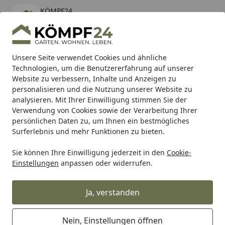
KÖMPF24
Öffnen
Banner schließen
KÖMPF24
kostenlos - Im App Store
Alle Produkte
Mein Konto
Wunschl
Eink
Unsere Seite verwendet Cookies und ähnliche
Technologien, um die Benutzererfahrung auf unserer
Hotline
4,81
/ 5
Suchen
Website zu verbessern, Inhalte und Anzeigen zu
personalisieren und die Nutzung unserer Website zu
analysieren. Mit Ihrer Einwilligung stimmen Sie der
Karibu Pools inkl. gratis Sandfilteranlage & Pool-
Verwendung von Cookies sowie der Verarbeitung Ihrer
Starterset (Gesamtwert bis 468,99€)
persönlichen Daten zu, um Ihnen ein bestmögliches
Surferlebnis und mehr Funktionen zu bieten.
Sie können Ihre Einwilligung jederzeit in den
Cookie-
Auto & Zweirad
Motorradzubehör & Werkzeuge
Motorrad
Einstellungen
anpassen oder widerrufen.
Startseite
Supersprox Stahl-Kettenrad 520 38Z
(Schwarz)
Ja, verstanden
Nein, Einstellungen öffnen