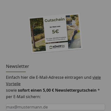
Newsletter
Einfach hier die E-Mail-Adresse eintragen und
viele
Vorteile
sowie
sofort einen 5,00 € Newslettergutschein
*
per E-Mail sichern:
Keine Eingabe erforderlich
Eingabe erforderlich
E-Mail *