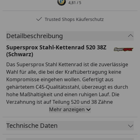
4,81
/ 5
Trusted Shops Käuferschutz
Detailbeschreibung
Supersprox Stahl-Kettenrad 520 38Z
(Schwarz)
Das Supersprox Stahl Kettenrad ist die zuverlässige
Wahl für alle, die bei der Kraftübertragung keine
Kompromisse eingehen wollen. Gefertigt aus
gehärtetem C45-Qualitätsstahl, überzeugt es durch
hohe Maßhaltigkeit und einen ruhigen Lauf. Die
Verzahnung ist auf Teilung 520 und 38 Zähne
ausgelegt und passt damit exakt zur entsprechenden
Mehr anzeigen
Kette. Mit einem Innendurchmesser von 112,0 mm
und einem Lochkreis von 138,0 mm (5-Loch)
Technische Daten
montierst du es passgenau anstelle des Serienteils.
Das Kettenrad ist in der Farbe Schwarz ansprechend