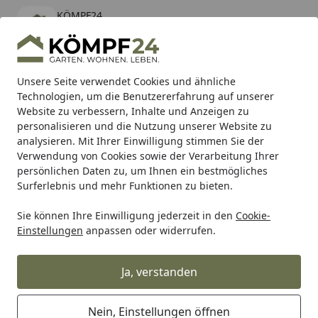
KÖMPF24
Öffnen
Banner schließen
KÖMPF24
kostenlos - Im App Store
Alle Produkte
Mein Konto
Wunschl
Eink
Unsere Seite verwendet Cookies und ähnliche
Technologien, um die Benutzererfahrung auf unserer
Hotline
4,81
/ 5
Suchen
Website zu verbessern, Inhalte und Anzeigen zu
personalisieren und die Nutzung unserer Website zu
analysieren. Mit Ihrer Einwilligung stimmen Sie der
Karibu Pools inkl. gratis Sandfilteranlage & Pool-
Verwendung von Cookies sowie der Verarbeitung Ihrer
Starterset (Gesamtwert bis 468,99€)
persönlichen Daten zu, um Ihnen ein bestmögliches
Surferlebnis und mehr Funktionen zu bieten.
Sie können Ihre Einwilligung jederzeit in den
Cookie-
Auto & Zweirad
Motorradzubehör & Werkzeuge
Motorrad
Einstellungen
anpassen oder widerrufen.
Startseite
Supersprox Stahl-Kettenrad 428 52Z
(Schwarz)
Ja, verstanden
Nein, Einstellungen öffnen