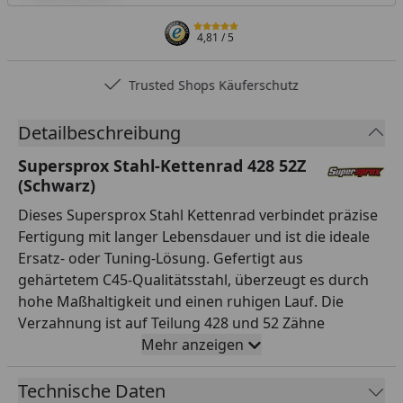
4,81
/ 5
Trusted Shops Käuferschutz
Detailbeschreibung
Supersprox Stahl-Kettenrad 428 52Z
(Schwarz)
Dieses Supersprox Stahl Kettenrad verbindet präzise
Fertigung mit langer Lebensdauer und ist die ideale
Ersatz- oder Tuning-Lösung. Gefertigt aus
gehärtetem C45-Qualitätsstahl, überzeugt es durch
hohe Maßhaltigkeit und einen ruhigen Lauf. Die
Verzahnung ist auf Teilung 428 und 52 Zähne
ausgelegt und passt damit exakt zur entsprechenden
Mehr anzeigen
Kette. Mit einem Innendurchmesser von 142,0 mm
und einem Lochkreis von 164,0 mm (6-Loch)
Technische Daten