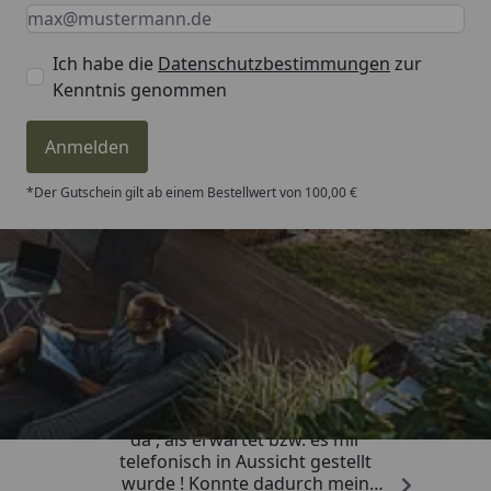
Keine Eingabe erforderlich
Eingabe erforderlich
E-Mail *
Ich habe die
Datenschutzbestimmungen
zur
Kenntnis genommen
Anmelden
*Der Gutschein gilt ab einem Bestellwert von 100,00 €
Trusted Shops
4,81
/ 5
„Die Lieferung war viel schneller
da , als erwartet bzw. es mir
telefonisch in Aussicht gestellt
wurde ! Konnte dadurch mein