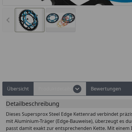
Vorheriges Bild anzeigen
Rechnungskauf
Montageservice
Übersicht
Produktdetails
Bewertungen
Detailbeschreibung
Dieses Supersprox Steel Edge Kettenrad verbindet präzis
mit Aluminium-Träger (Edge-Bauweise), überzeugt es dur
passt damit exakt zur entsprechenden Kette. Mit einem