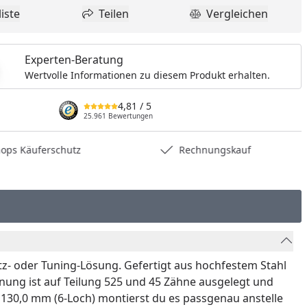
iste
Teilen
Vergleichen
dukt zur Wunschliste hinzufügen
Teilen
Produkt Vergle
Experten-Beratung
Wertvolle Informationen zu diesem Produkt erhalten.
4,81
/ 5
25.961 Bewertungen
hops Käuferschutz
Rechnungskauf
tz- oder Tuning-Lösung. Gefertigt aus hochfestem Stahl
nung ist auf Teilung 525 und 45 Zähne ausgelegt und
130,0 mm (6-Loch) montierst du es passgenau anstelle