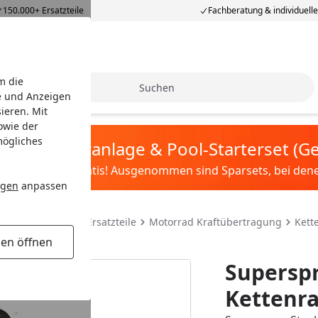
150.000+ Ersatzteile
Fachberatung & individuell
m die
Suche
e und Anzeigen
ieren. Mit
owie der
mögliches
tis Sandfilteranlage & Pool-Starterset (
ilter&Pflege gratis! Ausgenommen sind Sparsets, bei denen 
ngen
anpassen
teile & Motorrad Ersatzteile
Motorrad Kraftübertragung
Kett
gen öffnen
Superspr
Kettenra