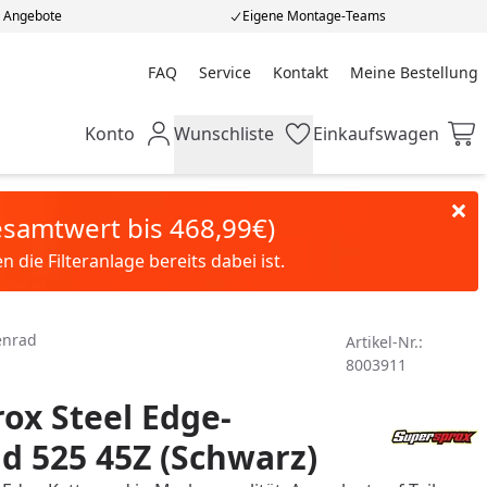
e Angebote
Eigene Montage-Teams
FAQ
Service
Kontakt
Meine Bestellung
Meine Bestellung
Konto
Wunschliste
Einkaufswagen
Mein Konto
Wunschliste
Einkaufswagen
Gesamtwert bis 468,99€)
die Filteranlage bereits dabei ist.
enrad
Artikel-Nr.:
8003911
ox Steel Edge-
d 525 45Z (Schwarz)