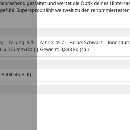
ansprechend gestaltet und wertet die Optik deines Hinterrad
gefühl. Supersprox zählt weltweit zu den renommiertesten
ge) | Teilung: 525 | Zähne: 45 Z | Farbe: Schwarz | Innend
x 236 mm (ca.) | Gewicht: 0,848 kg (ca.)
FA-480:45-BLK)