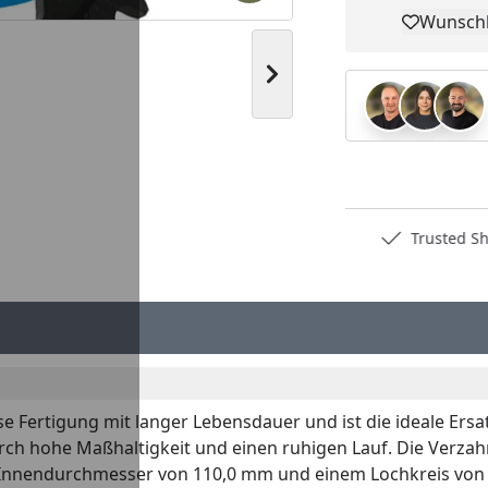
Wunschl
Pro
Nächstes Bild anzeigen
Deutschlands bester Händler
Trusted S
e Fertigung mit langer Lebensdauer und ist die ideale Ersa
ch hohe Maßhaltigkeit und einen ruhigen Lauf. Die Verzah
 Innendurchmesser von 110,0 mm und einem Lochkreis von 