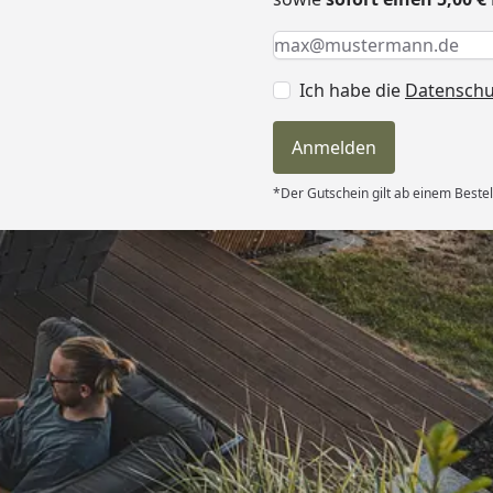
Keine Eingabe erforderlic
Eingabe erforderlich
E-Mail *
Ich habe die
Datensch
Anmelden
*Der Gutschein gilt ab einem Bestel
Versand
hle ich gerne
6