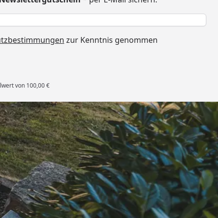
h
utzbestimmungen
zur Kenntnis genommen
lwert von 100,00 €