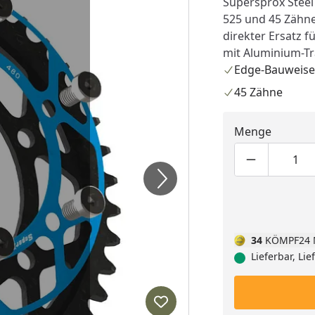
Supersprox Steel
525 und 45 Zähne
direkter Ersatz f
mit Aluminium-Tr
Edge-Bauweise
45 Zähne
Menge
Produktmen
Pro
34
KÖMPF24 
Lieferbar, Li
Produkt zur Wunschliste hi