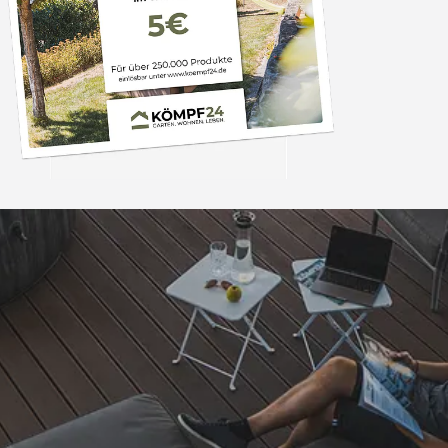
Trusted Shops
„Alles bestens, empfe
weiter.“
4,81
/ 5
07.08.202
25.961 Bewertungen