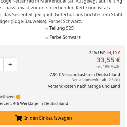
 Edge Kettenrad in Markenqualität. Ausgelegt auf Teilung
 – passt exakt zur entsprechenden Kette und ist als
ür das Serienteil geeignet. Gefertigt aus hochfestem Stahl
äger (Edge-Bauweise). Farbe: Schwarz.
Teilung 525
Farbe Schwarz
-24%
UVP
44,19 €
33,55 €
inkl. 19% MwSt.
ge um eins verringern
duktmenge manuell eingeben
Produktmenge um eins erhöhen
7,90 € Versandkosten in Deutschland
Versandkostenfrei ab 12 Stück
Versandkosten nach Menge und Land
Münzen
eferzeit: 4-6 Werktage in Deutschland
In den Einkaufswagen
In den Einkaufswagen legen
nzufügen