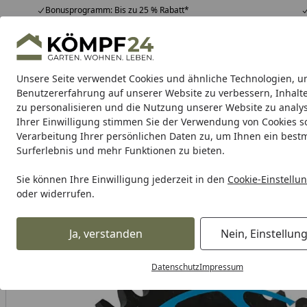
Bonusprogramm: Bis zu 25 % Rabatt*
Hotline
07051 / 9 22 22
4,81
/ 5
Mo-Fr. 8-16 Uhr
25.961 Bewertungen
Unsere Seite verwendet Cookies und ähnliche Technologien, u
Alle Produkte
Highlights
Tipps & Tricks
Alle Produkte
Benutzererfahrung auf unserer Website zu verbessern, Inhalt
zu personalisieren und die Nutzung unserer Website zu analys
Ihrer Einwilligung stimmen Sie der Verwendung von Cookies s
Verarbeitung Ihrer persönlichen Daten zu, um Ihnen ein best
Karibu Pools inkl. gra
Surferlebnis und mehr Funktionen zu bieten.
Dein Traumpool im Sorglos-Paket: F
Sie können Ihre Einwilligung jederzeit in den
Cookie-Einstellu
oder widerrufen.
Auto & Zweirad
Motorradzubehör & Werkzeuge
Motorrad
Startseite
Supersprox Steel Edge-Kettenrad 525 45Z (Schwarz)
Ja, verstanden
Nein, Einstellun
Datenschutz
Impressum