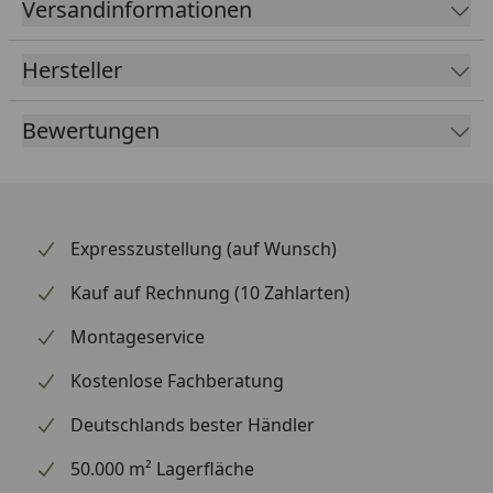
Versandinformationen
in der Farbe Schwarz ansprechend gestaltet und
wertet die Optik deines Hinterrads spürbar auf. So
Hersteller
profitierst du von einer direkten Kraftübertragung
und einem deutlich verbesserten Fahrgefühl.
Bewertungen
Supersprox zählt weltweit zu den renommiertesten
Marken für Kettenräder und beliefert auch den
Rennsport.
Expresszustellung (auf Wunsch)
Kauf auf Rechnung (10 Zahlarten)
Montageservice
Kostenlose Fachberatung
Deutschlands bester Händler
50.000 m² Lagerfläche