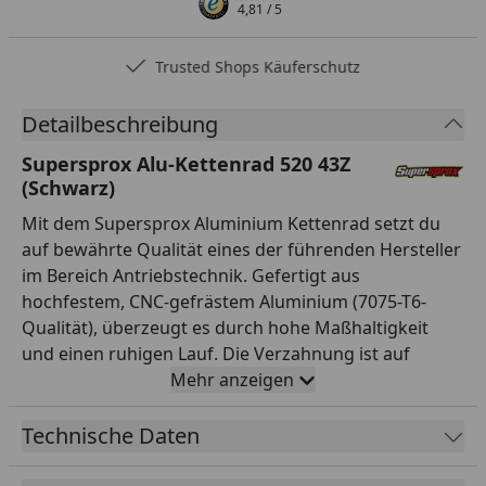
4,81
/ 5
Trusted Shops Käuferschutz
Detailbeschreibung
Supersprox Alu-Kettenrad 520 43Z
(Schwarz)
Mit dem Supersprox Aluminium Kettenrad setzt du
auf bewährte Qualität eines der führenden Hersteller
im Bereich Antriebstechnik. Gefertigt aus
hochfestem, CNC-gefrästem Aluminium (7075-T6-
Qualität), überzeugt es durch hohe Maßhaltigkeit
und einen ruhigen Lauf. Die Verzahnung ist auf
Teilung 520 und 43 Zähne ausgelegt und passt damit
Mehr anzeigen
exakt zur entsprechenden Kette. Mit einem
Innendurchmesser von 100,0 mm und einem
Technische Daten
Lochkreis von 124,0 mm (6-Loch) montierst du es
passgenau anstelle des Serienteils. Das Kettenrad ist