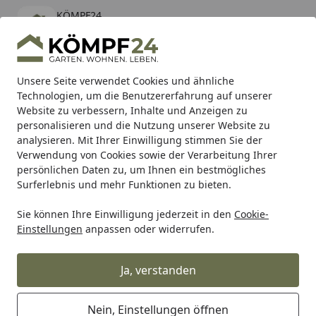
KÖMPF24
Öffnen
Banner schließen
KÖMPF24
kostenlos - Im App Store
Alle Produkte
Mein Konto
Wunschl
Eink
Unsere Seite verwendet Cookies und ähnliche
Technologien, um die Benutzererfahrung auf unserer
Hotline
4,81
/ 5
Suchen
Website zu verbessern, Inhalte und Anzeigen zu
personalisieren und die Nutzung unserer Website zu
analysieren. Mit Ihrer Einwilligung stimmen Sie der
Karibu Pools inkl. gratis Sandfilteranlage & Pool-
Verwendung von Cookies sowie der Verarbeitung Ihrer
Starterset (Gesamtwert bis 468,99€)
persönlichen Daten zu, um Ihnen ein bestmögliches
Surferlebnis und mehr Funktionen zu bieten.
Sie können Ihre Einwilligung jederzeit in den
Cookie-
Auto & Zweirad
Motorradzubehör & Werkzeuge
Motorrad
Einstellungen
anpassen oder widerrufen.
Startseite
Supersprox Alu-Kettenrad 520 43Z
(Schwarz)
Ja, verstanden
Nein, Einstellungen öffnen