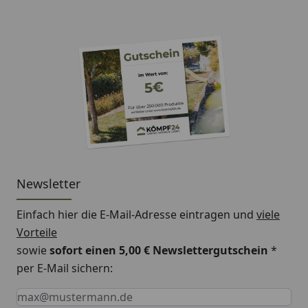
Newsletter
Einfach hier die E-Mail-Adresse eintragen und
viele
Vorteile
sowie
sofort einen 5,00 € Newslettergutschein
*
per E-Mail sichern:
Keine Eingabe erforderlich
Eingabe erforderlich
E-Mail *