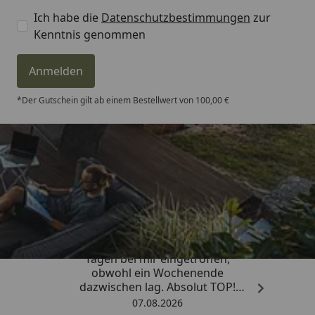
Ich habe die
Datenschutzbestimmungen
zur
Kenntnis genommen
Anmelden
*Der Gutschein gilt ab einem Bestellwert von 100,00 €
Trusted Shops
4,81
/ 5
„Die Bestellung ist innerhalb von 4
Tagen bei mir eingetroffen,
obwohl ein Wochenende
dazwischen lag. Absolut TOP!
Sicherlich nicht die letzte
07.08.2026
Bestellung. Vielen Dank und weiter