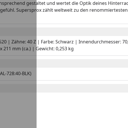
ansprechend gestaltet und wertet die Optik deines Hinterrad
gefühl. Supersprox zählt weltweit zu den renommiertesten
: 520 | Zähne: 40 Z | Farbe: Schwarz | Innendurchmesser: 7
 211 mm (ca.) | Gewicht: 0,253 kg
AL-728:40-BLK)