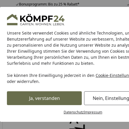
Bonusprogramm: Bis zu 25 % Rabatt*
Hotline
07051 / 9 22 22
4,81
/ 5
Mo-Fr. 8-16 Uhr
25.980 Bewertungen
Unsere Seite verwendet Cookies und ähnliche Technologien, u
Alle Produkte
Highlights
Tipps & Tricks
Alle Produkte
Benutzererfahrung auf unserer Website zu verbessern, Inhalt
zu personalisieren und die Nutzung unserer Website zu analys
Ihrer Einwilligung stimmen Sie der Verwendung von Cookies s
Verarbeitung Ihrer persönlichen Daten zu, um Ihnen ein best
Karibu Pools inkl. gra
Surferlebnis und mehr Funktionen zu bieten.
Dein Traumpool im Sorglos-Paket: F
Sie können Ihre Einwilligung jederzeit in den
Cookie-Einstellu
oder widerrufen.
Auto & Zweirad
Motorradzubehör & Werkzeuge
Motorrad
Startseite
Supersprox Alu-Kettenrad 520 40Z (Schwarz)
Ja, verstanden
Nein, Einstellun
Datenschutz
Impressum