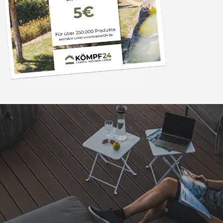
Trusted Shops
„Alles perfekt un
bearbeitet
4,81
/ 5
08.08.202
25.980 Bewertungen