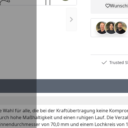
Wunschl
Pro
Nächstes Bild anzeigen
Deutschlands bester Händler
Trusted S
e Wahl für alle, die bei der Kraftübertragung keine Kompr
urch hohe Maßhaltigkeit und einen ruhigen Lauf. Die Verza
 Innendurchmesser von 70,0 mm und einem Lochkreis von 1