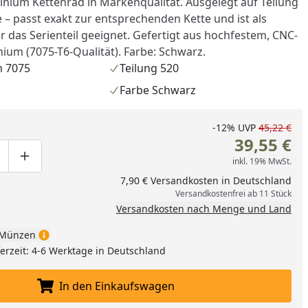
nium Kettenrad in Markenqualität. Ausgelegt auf Teilung
 – passt exakt zur entsprechenden Kette und ist als
ür das Serienteil geeignet. Gefertigt aus hochfestem, CNC-
ium (7075-T6-Qualität). Farbe: Schwarz.
 7075
Teilung 520
Farbe Schwarz
-12%
UVP
45,22 €
39,55 €
inkl. 19% MwSt.
ge um eins verringern
duktmenge manuell eingeben
Produktmenge um eins erhöhen
7,90 € Versandkosten in Deutschland
Versandkostenfrei ab 11 Stück
Versandkosten nach Menge und Land
Münzen
eferzeit: 4-6 Werktage in Deutschland
In den Einkaufswagen
In den Einkaufswagen legen
nzufügen