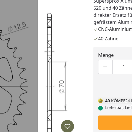
Supersprox Alumi
520 und 40 Zähne
direkter Ersatz f
gefrästem Alumin
CNC-Aluminium
40 Zähne
Menge
Produktmen
Pro
40
KÖMPF24 
Lieferbar, Li
Produkt zur Wunschliste hi