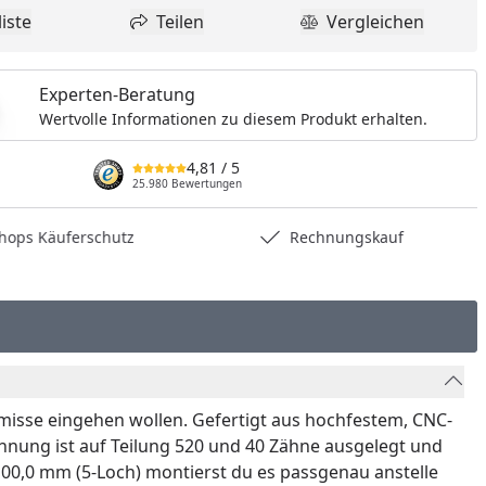
iste
Teilen
Vergleichen
dukt zur Wunschliste hinzufügen
Teilen
Produkt Vergle
Experten-Beratung
Wertvolle Informationen zu diesem Produkt erhalten.
4,81
/ 5
25.980 Bewertungen
hops Käuferschutz
Rechnungskauf
omisse eingehen wollen. Gefertigt aus hochfestem, CNC-
hnung ist auf Teilung 520 und 40 Zähne ausgelegt und
00,0 mm (5-Loch) montierst du es passgenau anstelle