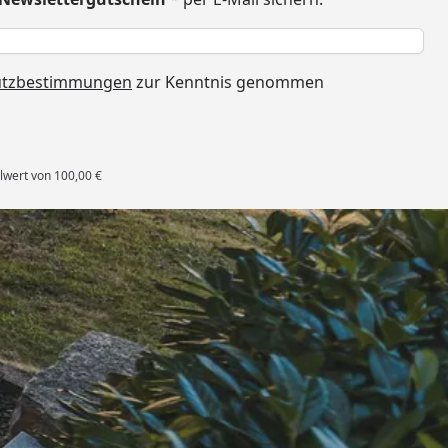
h
utzbestimmungen
zur Kenntnis genommen
lwert von 100,00 €