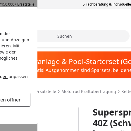
150.000+ Ersatzteile
Fachberatung & individuell
m die
Suche
e und Anzeigen
ieren. Mit
owie der
mögliches
tis Sandfilteranlage & Pool-Starterset (
ilter&Pflege gratis! Ausgenommen sind Sparsets, bei denen 
ngen
anpassen
teile & Motorrad Ersatzteile
Motorrad Kraftübertragung
Kett
gen öffnen
Superspr
40Z (Sch