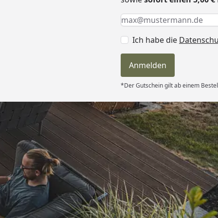
Keine Eingabe erforderlic
Eingabe erforderlich
E-Mail *
Ich habe die
Datensch
Anmelden
*Der Gutschein gilt ab einem Bestel
Versand
d schnell
 “
6