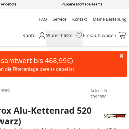
e Angebote
Eigene Montage-Teams
FAQ
Service
Kontakt
Meine Bestellung
Meine Bestellung
Konto
Wunschliste
Einkaufswagen
Mein Konto
Wunschliste
Einkaufswagen
Gesamtwert bis 468,99€)
die Filteranlage bereits dabei ist.
enrad
Artikel-Nr.:
7999550
ox Alu-Kettenrad 520
warz)