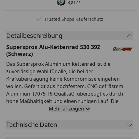
4,81
/ 5
Trusted Shops Käuferschutz
Detailbeschreibung
Supersprox Alu-Kettenrad 530 39Z
(Schwarz)
Das Supersprox Aluminium Kettenrad ist die
zuverlässige Wahl für alle, die bei der
Kraftübertragung keine Kompromisse eingehen
wollen. Gefertigt aus hochfestem, CNC-gefrästem
Aluminium (7075-T6-Qualität), überzeugt es durch
hohe Maßhaltigkeit und einen ruhigen Lauf. Die
Verzahnung ist auf Teilung 530 und 39 Zähne
Mehr anzeigen
ausgelegt und passt damit exakt zur entsprechenden
Kette. Mit einem Innendurchmesser von 120,0 mm
Technische Daten
und einem Lochkreis von 140,0 mm (6-Loch)
montierst du es passgenau anstelle des Serienteils.