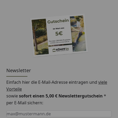
Newsletter
Einfach hier die E-Mail-Adresse eintragen und
viele
Vorteile
sowie
sofort einen 5,00 € Newslettergutschein
*
per E-Mail sichern:
Keine Eingabe erforderlich
Eingabe erforderlich
E-Mail *