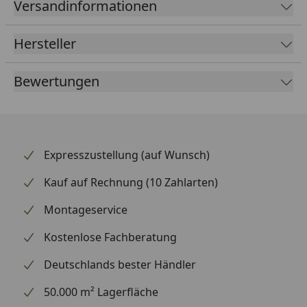
Versandinformationen
Das Kettenrad ist in der Farbe Schwarz ansprechend
gestaltet und wertet die Optik deines Hinterrads
Hersteller
spürbar auf. Dank optimierter Materialstärke bleibt
das Gewicht niedrig, ohne Einbußen bei der
Bewertungen
Haltbarkeit. Supersprox zählt weltweit zu den
renommiertesten Marken für Kettenräder und
beliefert auch den Rennsport.
Expresszustellung (auf Wunsch)
Kauf auf Rechnung (10 Zahlarten)
Montageservice
Kostenlose Fachberatung
Deutschlands bester Händler
50.000 m² Lagerfläche