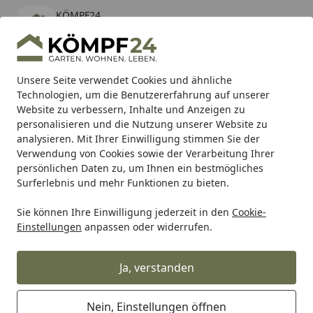
KÖMPF24
Öffnen
Banner schließen
KÖMPF24
kostenlos - Im App Store
Alle Produkte
Mein Konto
Wunschl
Eink
Unsere Seite verwendet Cookies und ähnliche
Technologien, um die Benutzererfahrung auf unserer
Hotline
4,81
/ 5
Suchen
Website zu verbessern, Inhalte und Anzeigen zu
personalisieren und die Nutzung unserer Website zu
analysieren. Mit Ihrer Einwilligung stimmen Sie der
Karibu Pools inkl. gratis Sandfilteranlage & Pool-
Verwendung von Cookies sowie der Verarbeitung Ihrer
Starterset (Gesamtwert bis 468,99€)
persönlichen Daten zu, um Ihnen ein bestmögliches
Surferlebnis und mehr Funktionen zu bieten.
Sie können Ihre Einwilligung jederzeit in den
Cookie-
Auto & Zweirad
Motorradzubehör & Werkzeuge
Motorrad
Einstellungen
anpassen oder widerrufen.
Startseite
Supersprox Alu-Kettenrad 530 39Z
(Schwarz)
Ja, verstanden
Nein, Einstellungen öffnen