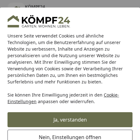
KÖMPF24
Öffnen
Banner schließen
KÖMPF24
kostenlos - Im App Store
Alle Produkte
Mein Konto
Wunschl
Eink
Unsere Seite verwendet Cookies und ähnliche
Technologien, um die Benutzererfahrung auf unserer
Hotline
4,81
/ 5
Suchen
Website zu verbessern, Inhalte und Anzeigen zu
personalisieren und die Nutzung unserer Website zu
analysieren. Mit Ihrer Einwilligung stimmen Sie der
Karibu Pools inkl. gratis Sandfilteranlage & Pool-
Verwendung von Cookies sowie der Verarbeitung Ihrer
Starterset (Gesamtwert bis 468,99€)
persönlichen Daten zu, um Ihnen ein bestmögliches
Surferlebnis und mehr Funktionen zu bieten.
Sie können Ihre Einwilligung jederzeit in den
Cookie-
Auto & Zweirad
Motorradzubehör & Werkzeuge
Motorrad
Einstellungen
anpassen oder widerrufen.
Startseite
Supersprox Alu-Kettenrad 520 44Z
(Blau)
Ja, verstanden
Nein, Einstellungen öffnen