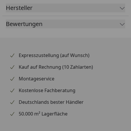
die Optik deines Hinterrads spürbar auf. So
Hersteller
profitierst du von einer direkten Kraftübertragung
und einem deutlich verbesserten Fahrgefühl.
Bewertungen
Supersprox zählt weltweit zu den renommiertesten
Marken für Kettenräder und beliefert auch den
Rennsport.
Expresszustellung (auf Wunsch)
Kauf auf Rechnung (10 Zahlarten)
Montageservice
Kostenlose Fachberatung
Deutschlands bester Händler
50.000 m² Lagerfläche