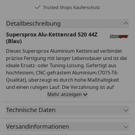
Trusted Shops Käuferschutz
Detailbeschreibung
Supersprox Alu-Kettenrad 520 44Z
(Blau)
Dieses Supersprox Aluminium Kettenrad verbindet
präzise Fertigung mit langer Lebensdauer und ist die
ideale Ersatz- oder Tuning-Lösung. Gefertigt aus
hochfestem, CNC-gefrästem Aluminium (7075-T6-
Qualität), überzeugt es durch hohe Maßhaltigkeit
und einen ruhigen Lauf. Die Verzahnung ist auf
Teilung 520 und 44 Zähne ausgelegt und passt damit
Mehr anzeigen
exakt zur entsprechenden Kette. Mit einem
Innendurchmesser von 110,0 mm und einem
Technische Daten
Lochkreis von 130,0 mm (6-Loch) montierst du es
passgenau anstelle des Serienteils. Das Kettenrad ist
Versandinformationen
in der Farbe Blau ansprechend gestaltet und wertet