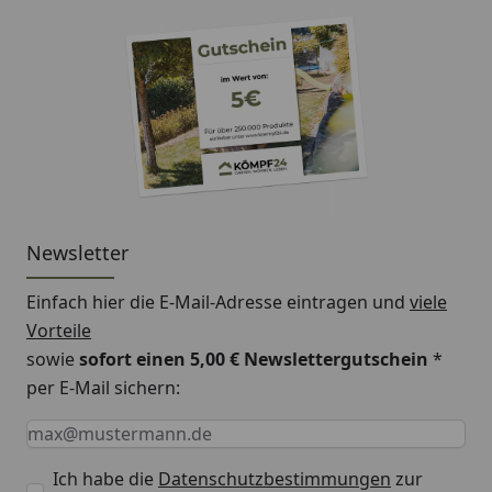
Newsletter
Einfach hier die E-Mail-Adresse eintragen und
viele
Vorteile
sowie
sofort einen 5,00 € Newslettergutschein
*
per E-Mail sichern:
Keine Eingabe erforderlich
Eingabe erforderlich
E-Mail *
Ich habe die
Datenschutzbestimmungen
zur