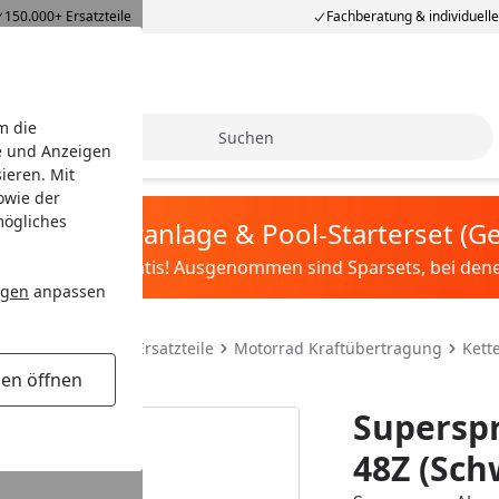
150.000+ Ersatzteile
Fachberatung & individuell
m die
Suche
e und Anzeigen
ieren. Mit
owie der
mögliches
tis Sandfilteranlage & Pool-Starterset (
ilter&Pflege gratis! Ausgenommen sind Sparsets, bei denen 
ngen
anpassen
teile & Motorrad Ersatzteile
Motorrad Kraftübertragung
Kett
gen öffnen
Superspr
48Z (Sch