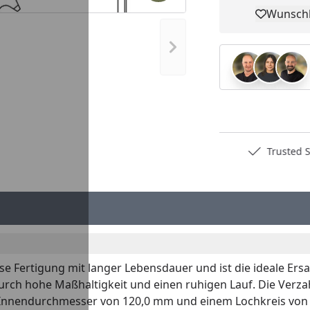
Wunschl
Pro
Nächstes Bild anzeigen
Deutschlands bester Händler
Trusted S
e Fertigung mit langer Lebensdauer und ist die ideale Ers
urch hohe Maßhaltigkeit und einen ruhigen Lauf. Die Verza
 Innendurchmesser von 120,0 mm und einem Lochkreis von 