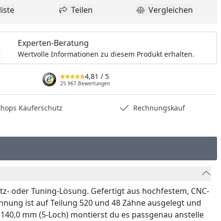
iste
Teilen
Vergleichen
dukt zur Wunschliste hinzufügen
Teilen
Produkt Vergle
Experten-Beratung
Wertvolle Informationen zu diesem Produkt erhalten.
4,81
/ 5
25.967 Bewertungen
hops Käuferschutz
Rechnungskauf
atz- oder Tuning-Lösung. Gefertigt aus hochfestem, CNC-
hnung ist auf Teilung 520 und 48 Zähne ausgelegt und
140,0 mm (5-Loch) montierst du es passgenau anstelle