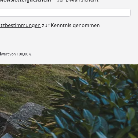
h
utzbestimmungen
zur Kenntnis genommen
lwert von 100,00 €