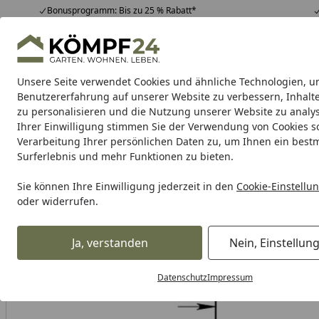
Bonusprogramm: Bis zu 25 % Rabatt*
Hotline
07051 / 9 22 22
4,81
/ 5
Mo-Fr. 8-16 Uhr
25.967 Bewertungen
Unsere Seite verwendet Cookies und ähnliche Technologien, u
Alle Produkte
Highlights
Tipps & Tricks
Alle Produkte
Benutzererfahrung auf unserer Website zu verbessern, Inhalt
zu personalisieren und die Nutzung unserer Website zu analys
Ihrer Einwilligung stimmen Sie der Verwendung von Cookies s
Verarbeitung Ihrer persönlichen Daten zu, um Ihnen ein best
Karibu Pools inkl. gra
Surferlebnis und mehr Funktionen zu bieten.
Dein Traumpool im Sorglos-Paket: F
Sie können Ihre Einwilligung jederzeit in den
Cookie-Einstellu
oder widerrufen.
Auto & Zweirad
Motorradzubehör & Werkzeuge
Motorrad
Startseite
Supersprox Alu-Kettenrad 520 48Z (Schwarz)
Ja, verstanden
Nein, Einstellun
Datenschutz
Impressum