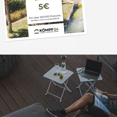
Trusted Shops
„Besonders gut gefal
1. Die schnelle Lief
auf Rechnung 3. Gut
einem günstigen Prei
4,81
/ 5
25.967 Bewertungen
der Kaufabwickl
08.08.202
zufrieden. Viele