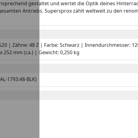
 ansprechend gestaltet und wertet die Optik deines Hinterra
 gesamten Antriebs. Supersprox zählt weltweit zu den reno
: 520 | Zähne: 48 Z | Farbe: Schwarz | Innendurchmesser: 1
 252 mm (ca.) | Gewicht: 0,250 kg
AL-1793:48-BLK)