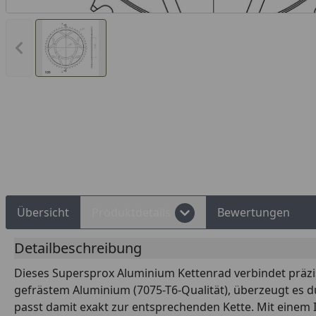
Vorheriges Bild anzeigen
Rechnungskauf
Montageservice
Übersicht
Produktdetails
Bewertungen
Detailbeschreibung
Dieses Supersprox Aluminium Kettenrad verbindet präzis
gefrästem Aluminium (7075-T6-Qualität), überzeugt es d
passt damit exakt zur entsprechenden Kette. Mit einem