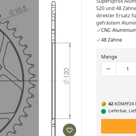
Supersprox Alumi
520 und 48 Zähne
direkter Ersatz f
gefrästem Alumin
CNC-Aluminium
48 Zähne
Menge
Produktmen
Pro
42
KÖMPF24 
Lieferbar, Li
Produkt zur Wunschliste hi