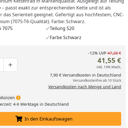
nium Kettenrad in Markenqualität. Ausgelegt auf Teilung
 – passt exakt zur entsprechenden Kette und ist als
ür das Serienteil geeignet. Gefertigt aus hochfestem, CNC-
ium (7075-T6-Qualität). Farbe: Schwarz.
 7075
Teilung 520
Farbe Schwarz
-12%
UVP
47,28 €
41,55 €
inkl. 19% MwSt.
ge um eins verringern
duktmenge manuell eingeben
Produktmenge um eins erhöhen
7,90 € Versandkosten in Deutschland
Versandkostenfrei ab 10 Stück
Versandkosten nach Menge und Land
Münzen
eferzeit: 4-6 Werktage in Deutschland
In den Einkaufswagen
In den Einkaufswagen legen
nzufügen