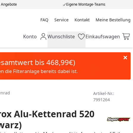
e Angebote
Eigene Montage-Teams
FAQ
Service
Kontakt
Meine Bestellung
Meine Bestellung
Konto
Wunschliste
Einkaufswagen
Mein Konto
Wunschliste
Einkaufswagen
Gesamtwert bis 468,99€)
die Filteranlage bereits dabei ist.
enrad
Artikel-Nr.:
7991264
ox Alu-Kettenrad 520
warz)