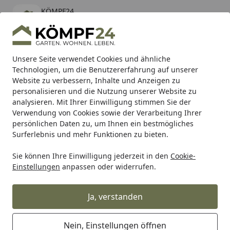
KÖMPF24
Öffnen
Banner schließen
KÖMPF24
kostenlos - Im App Store
Alle Produkte
Mein Konto
Wunschl
Eink
Unsere Seite verwendet Cookies und ähnliche
Technologien, um die Benutzererfahrung auf unserer
Hotline
4,81
/ 5
Suchen
Website zu verbessern, Inhalte und Anzeigen zu
personalisieren und die Nutzung unserer Website zu
analysieren. Mit Ihrer Einwilligung stimmen Sie der
Karibu Pools inkl. gratis Sandfilteranlage & Pool-
Verwendung von Cookies sowie der Verarbeitung Ihrer
Starterset (Gesamtwert bis 468,99€)
persönlichen Daten zu, um Ihnen ein bestmögliches
Surferlebnis und mehr Funktionen zu bieten.
Sie können Ihre Einwilligung jederzeit in den
Cookie-
Auto & Zweirad
Motorradzubehör & Werkzeuge
Motorrad
Einstellungen
anpassen oder widerrufen.
Startseite
Supersprox Alu-Kettenrad 520 43Z
(Schwarz)
Ja, verstanden
Nein, Einstellungen öffnen