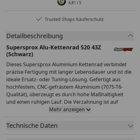
4,81
/ 5
Trusted Shops Käuferschutz
Detailbeschreibung
Supersprox Alu-Kettenrad 520 43Z
(Schwarz)
Dieses Supersprox Aluminium Kettenrad verbindet
präzise Fertigung mit langer Lebensdauer und ist die
ideale Ersatz- oder Tuning-Lösung. Gefertigt aus
hochfestem, CNC-gefrästem Aluminium (7075-T6-
Qualität), überzeugt es durch hohe Maßhaltigkeit
und einen ruhigen Lauf. Die Verzahnung ist auf
Teilung 520 und 43 Zähne ausgelegt und passt damit
Mehr anzeigen
exakt zur entsprechenden Kette. Mit einem
Innendurchmesser von 120,0 mm und einem
Technische Daten
Lochkreis von 140,0 mm (5-Loch) montierst du es
passgenau anstelle des Serienteils. Das Kettenrad ist