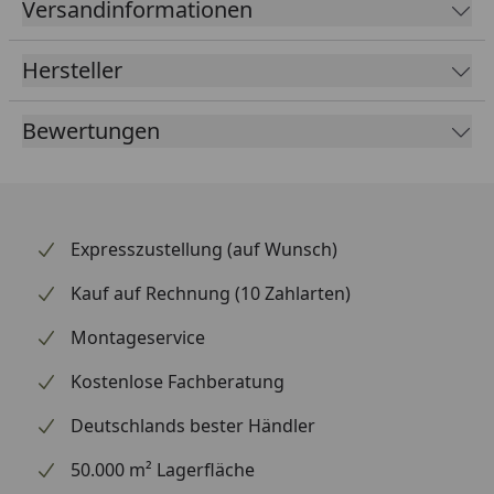
Versandinformationen
in der Farbe Schwarz ansprechend gestaltet und
wertet die Optik deines Hinterrads spürbar auf. Die
Hersteller
saubere Verarbeitung sorgt für gleichmäßigen
Verschleiß und eine lange Standzeit des gesamten
Bewertungen
Antriebs. Supersprox zählt weltweit zu den
renommiertesten Marken für Kettenräder und
beliefert auch den Rennsport.
Expresszustellung (auf Wunsch)
Kauf auf Rechnung (10 Zahlarten)
Montageservice
Kostenlose Fachberatung
Deutschlands bester Händler
50.000 m² Lagerfläche