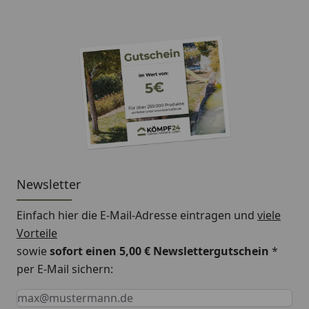
Newsletter
Einfach hier die E-Mail-Adresse eintragen und
viele
Vorteile
sowie
sofort einen 5,00 € Newslettergutschein
*
per E-Mail sichern:
Keine Eingabe erforderlich
Eingabe erforderlich
E-Mail *