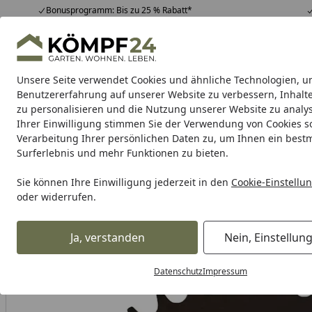
Bonusprogramm: Bis zu 25 % Rabatt*
Hotline
07051 / 9 22 22
4,81
/ 5
Mo-Fr. 8-16 Uhr
25.957 Bewertungen
Unsere Seite verwendet Cookies und ähnliche Technologien, u
Alle Produkte
Highlights
Tipps & Tricks
Alle Produkte
Benutzererfahrung auf unserer Website zu verbessern, Inhalt
zu personalisieren und die Nutzung unserer Website zu analys
Ihrer Einwilligung stimmen Sie der Verwendung von Cookies s
Verarbeitung Ihrer persönlichen Daten zu, um Ihnen ein best
Karibu Pools inkl. gra
Surferlebnis und mehr Funktionen zu bieten.
Dein Traumpool im Sorglos-Paket: F
Sie können Ihre Einwilligung jederzeit in den
Cookie-Einstellu
oder widerrufen.
Auto & Zweirad
Motorradzubehör & Werkzeuge
Motorrad
Startseite
Supersprox Alu-Kettenrad 520 42Z (Schwarz)
Ja, verstanden
Nein, Einstellun
Datenschutz
Impressum