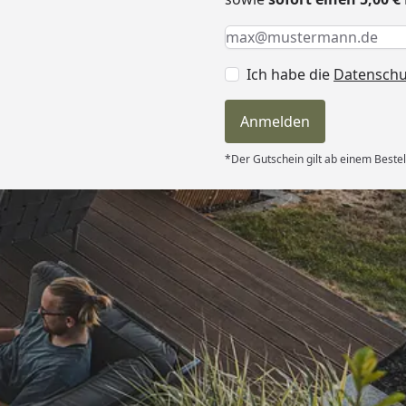
Keine Eingabe erforderlic
Eingabe erforderlich
E-Mail *
Ich habe die
Datensch
Anmelden
*Der Gutschein gilt ab einem Bestel
Versand
itung wurde
edigt“
6