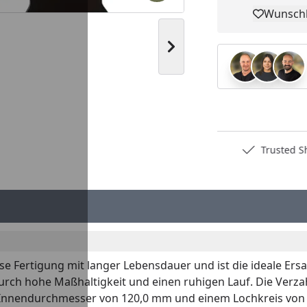
Wunschl
Pro
Nächstes Bild anzeigen
Deutschlands bester Händler
Trusted S
e Fertigung mit langer Lebensdauer und ist die ideale Ers
urch hohe Maßhaltigkeit und einen ruhigen Lauf. Die Verza
 Innendurchmesser von 120,0 mm und einem Lochkreis von 