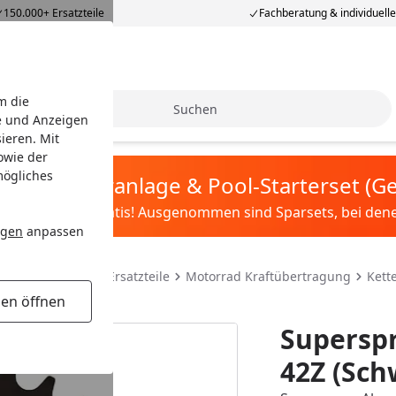
150.000+ Ersatzteile
Fachberatung & individuell
m die
Suche
e und Anzeigen
ieren. Mit
owie der
mögliches
tis Sandfilteranlage & Pool-Starterset (
ilter&Pflege gratis! Ausgenommen sind Sparsets, bei denen 
ngen
anpassen
teile & Motorrad Ersatzteile
Motorrad Kraftübertragung
Kett
gen öffnen
Superspr
42Z (Sch