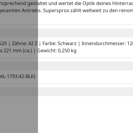
 ansprechend gestaltet und wertet die Optik deines Hinterra
 gesamten Antriebs. Supersprox zählt weltweit zu den reno
: 520 | Zähne: 42 Z | Farbe: Schwarz | Innendurchmesser: 1
 221 mm (ca.) | Gewicht: 0,250 kg
AL-1793:42-BLK)