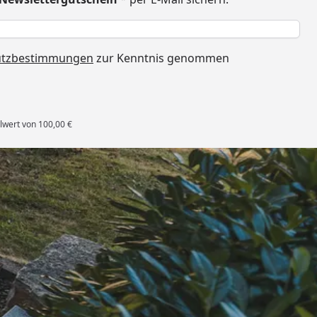
h
utzbestimmungen
zur Kenntnis genommen
lwert von 100,00 €