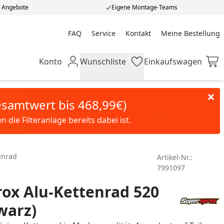
e Angebote
Eigene Montage-Teams
FAQ
Service
Kontakt
Meine Bestellung
Meine Bestellung
Konto
Wunschliste
Einkaufswagen
Mein Konto
Wunschliste
Einkaufswagen
Gesamtwert bis 468,99€)
die Filteranlage bereits dabei ist.
enrad
Artikel-Nr.:
7991097
ox Alu-Kettenrad 520
warz)