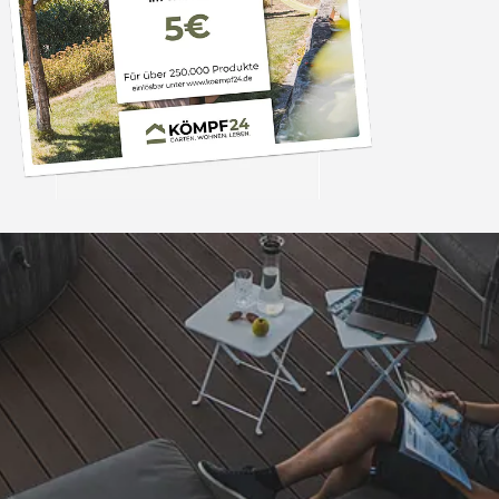
Trusted Shops
„- Retouren Bearbe
umgehend erl
4,81
/ 5
04.08.202
25.957 Bewertungen