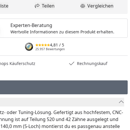
iste
Teilen
Vergleichen
dukt zur Wunschliste hinzufügen
Teilen
Produkt Vergle
Experten-Beratung
Wertvolle Informationen zu diesem Produkt erhalten.
4,81
/ 5
25.957 Bewertungen
hops Käuferschutz
Rechnungskauf
atz- oder Tuning-Lösung. Gefertigt aus hochfestem, CNC-
hnung ist auf Teilung 520 und 42 Zähne ausgelegt und
140,0 mm (5-Loch) montierst du es passgenau anstelle