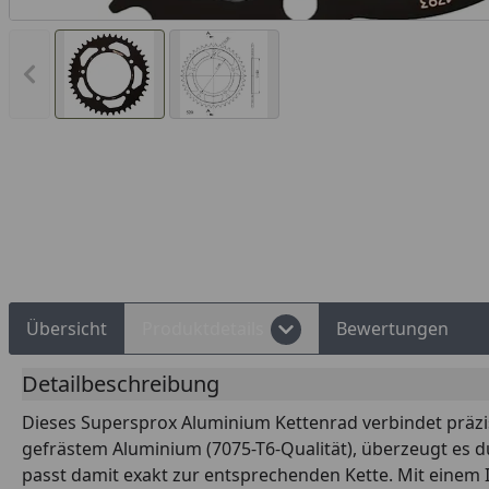
Vorheriges Bild anzeigen
Rechnungskauf
Montageservice
Übersicht
Produktdetails
Bewertungen
Detailbeschreibung
Dieses Supersprox Aluminium Kettenrad verbindet präzis
gefrästem Aluminium (7075-T6-Qualität), überzeugt es d
passt damit exakt zur entsprechenden Kette. Mit einem