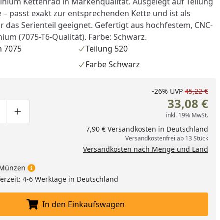
nium Kettenrad in Markenqualität. Ausgelegt auf Teilung
 – passt exakt zur entsprechenden Kette und ist als
ür das Serienteil geeignet. Gefertigt aus hochfestem, CNC-
ium (7075-T6-Qualität). Farbe: Schwarz.
 7075
Teilung 520
Farbe Schwarz
-26%
UVP
45,22 €
33,08 €
inkl. 19% MwSt.
ge um eins verringern
duktmenge manuell eingeben
Produktmenge um eins erhöhen
7,90 € Versandkosten in Deutschland
Versandkostenfrei ab 13 Stück
Versandkosten nach Menge und Land
Münzen
eferzeit: 4-6 Werktage in Deutschland
In den Einkaufswagen
In den Einkaufswagen legen
nzufügen