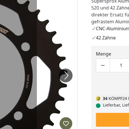
Supersprox Alumi
520 und 42 Zähne
direkter Ersatz f
gefrästem Alumin
CNC-Aluminium
42 Zähne
Menge
Produktmen
Pro
34
KÖMPF24 
Lieferbar, Li
Produkt zur Wunschliste hi