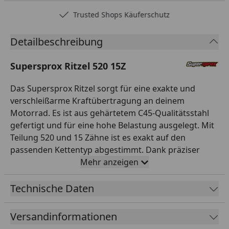
Trusted Shops Käuferschutz
Detailbeschreibung
Supersprox Ritzel 520 15Z
Das Supersprox Ritzel sorgt für eine exakte und
verschleißarme Kraftübertragung an deinem
Motorrad. Es ist aus gehärtetem C45-Qualitätsstahl
gefertigt und für eine hohe Belastung ausgelegt. Mit
Teilung 520 und 15 Zähne ist es exakt auf den
passenden Kettentyp abgestimmt. Dank präziser
CNC-Fertigung läuft das Ritzel rund und leise. So
Mehr anzeigen
sorgst du für eine zuverlässige Kraftübertragung und
ein direktes Ansprechverhalten. Supersprox steht seit
Technische Daten
Jahren für hochwertige Antriebskomponenten in
Erstausrüsterqualität. Bei BTR Tools erhältst du
Versandinformationen
ausschließlich original verpackte Markenware mit