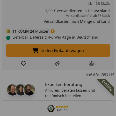
inkl. 19% MwSt.
7,90 € Versandkosten in Deutschland
Versandkostenfrei ab 37 Stück
Versandkosten nach Menge und Land
11
KÖMPF24 Münzen
Lieferbar, Lieferzeit: 4-6 Werktage in Deutschland
In den Einkaufswagen
In den Einkaufswagen legen
Produkt zur Wunschliste hinzufügen
Teilen
Produkt Ver
Artikel-Nr.: 7986444
Online
Experten-Beratung
Anrufen, beraten lassen und
telefonisch bestellen.
4,81
/ 5