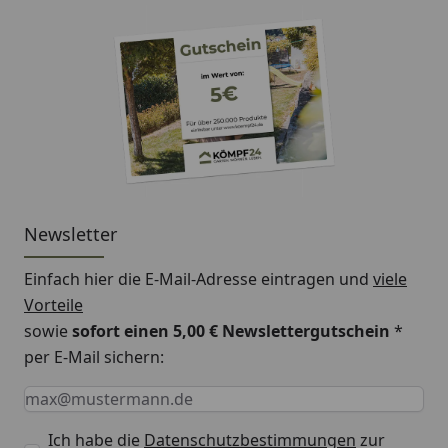
Newsletter
Einfach hier die E-Mail-Adresse eintragen und
viele
Vorteile
sowie
sofort einen 5,00 € Newslettergutschein
*
per E-Mail sichern:
Keine Eingabe erforderlich
Eingabe erforderlich
E-Mail *
Ich habe die
Datenschutzbestimmungen
zur