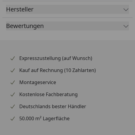
schneller Lieferung. Die Montage gelingt mit etwas
Hersteller
handwerklichem Geschick und passendem Werkzeug
problemlos. Achte beim Antrieb stets darauf,
Bewertungen
verschlissene Komponenten gemeinsam zu tauschen.
Expresszustellung (auf Wunsch)
Kauf auf Rechnung (10 Zahlarten)
Montageservice
Kostenlose Fachberatung
Deutschlands bester Händler
50.000 m² Lagerfläche