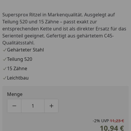
Supersprox Ritzel in Markenqualität. Ausgelegt auf
Teilung 520 und 15 Zähne – passt exakt zur
entsprechenden Kette und ist als direkter Ersatz für das
Serienteil geeignet. Gefertigt aus gehärtetem C45-
Qualitätsstahl.
Gehärteter Stahl
Teilung 520
15 Zähne
Leichtbau
Menge
Produktmenge um eins verringern
Produktmenge manuell eingeben
Produktmenge um eins erhöhen
-2%
UVP
11,23 €
10,94 €