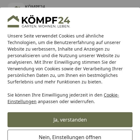
KÖMPF24
Öffnen
Banner schließen
KÖMPF24
kostenlos - Im App Store
Alle Produkte
Mein Konto
Wunschl
Eink
Unsere Seite verwendet Cookies und ähnliche
Technologien, um die Benutzererfahrung auf unserer
Hotline
4,81
/ 5
Suchen
Website zu verbessern, Inhalte und Anzeigen zu
personalisieren und die Nutzung unserer Website zu
analysieren. Mit Ihrer Einwilligung stimmen Sie der
Karibu Pools inkl. gratis Sandfilteranlage & Pool-
Verwendung von Cookies sowie der Verarbeitung Ihrer
Starterset (Gesamtwert bis 468,99€)
persönlichen Daten zu, um Ihnen ein bestmögliches
Surferlebnis und mehr Funktionen zu bieten.
Sie können Ihre Einwilligung jederzeit in den
Cookie-
Auto & Zweirad
Motorradzubehör & Werkzeuge
Motorrad
Einstellungen
anpassen oder widerrufen.
Startseite
Supersprox Ritzel 520 15Z
Ja, verstanden
Nein, Einstellungen öffnen