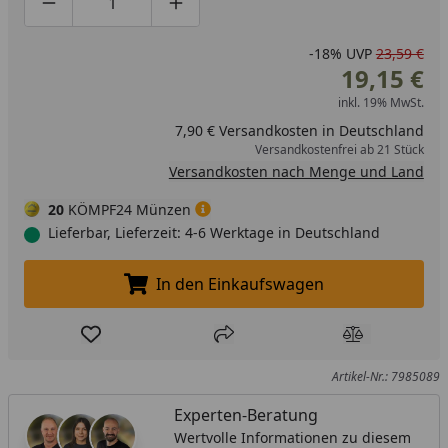
Produktmenge um eins verringern
Produktmenge manuell eingeben
Produktmenge um eins erhöhen
-18%
UVP
23,59 €
19,15 €
inkl. 19% MwSt.
7,90 € Versandkosten in Deutschland
Versandkostenfrei ab 21 Stück
Versandkosten nach Menge und Land
20
KÖMPF24 Münzen
Lieferbar, Lieferzeit: 4-6 Werktage in Deutschland
In den Einkaufswagen
In den Einkaufswagen legen
Produkt zur Wunschliste hinzufügen
Teilen
Produkt Ver
Artikel-Nr.: 7985089
Experten-Beratung
Wertvolle Informationen zu diesem