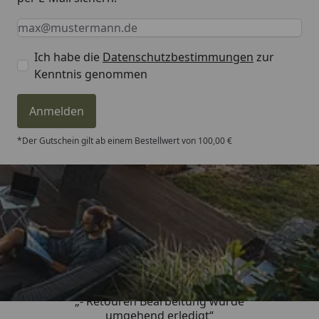
Keine Eingabe erforderlich
Eingabe erforderlich
E-Mail *
Ich habe die
Datenschutzbestimmungen
zur
Kenntnis genommen
Anmelden
*Der Gutschein gilt ab einem Bestellwert von 100,00 €
Trusted Shops
4,81
/ 5
„- Retouren Bearbeitung wurde
umgehend erledigt“