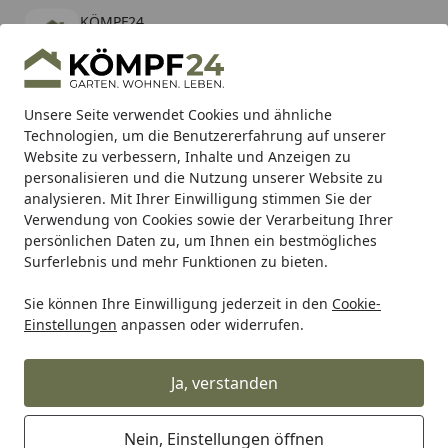
KÖMPF24
Öffnen
Banner schließen
KÖMPF24
kostenlos - Im App Store
Alle Produkte
Mein Konto
Wunschl
Eink
Unsere Seite verwendet Cookies und ähnliche
Technologien, um die Benutzererfahrung auf unserer
Hotline
4,81
/ 5
Suchen
Website zu verbessern, Inhalte und Anzeigen zu
personalisieren und die Nutzung unserer Website zu
analysieren. Mit Ihrer Einwilligung stimmen Sie der
Karibu Pools inkl. gratis Sandfilteranlage & Pool-
Verwendung von Cookies sowie der Verarbeitung Ihrer
Starterset (Gesamtwert bis 468,99€)
persönlichen Daten zu, um Ihnen ein bestmögliches
Surferlebnis und mehr Funktionen zu bieten.
Sie können Ihre Einwilligung jederzeit in den
Cookie-
Auto & Zweirad
Motorradzubehör & Werkzeuge
Motorrad
Einstellungen
anpassen oder widerrufen.
Startseite
Supersprox Ritzel 525 13Z
Ja, verstanden
Nein, Einstellungen öffnen