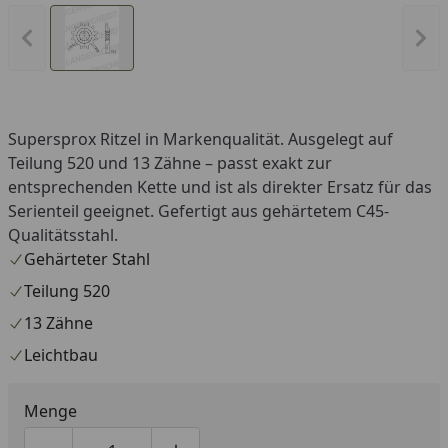
Vorheriges Bild anzeigen
Näc
Supersprox Ritzel in Markenqualität. Ausgelegt auf
Teilung 520 und 13 Zähne – passt exakt zur
entsprechenden Kette und ist als direkter Ersatz für das
Serienteil geeignet. Gefertigt aus gehärtetem C45-
Qualitätsstahl.
Gehärteter Stahl
Teilung 520
13 Zähne
Leichtbau
Menge