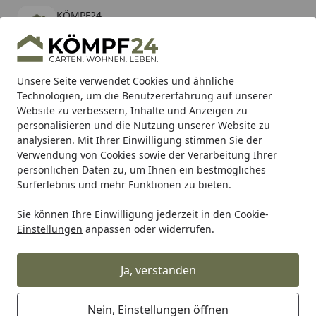
KÖMPF24
Öffnen
Banner schließen
KÖMPF24
kostenlos - Im App Store
Alle Produkte
Mein Konto
Wunschl
Eink
Unsere Seite verwendet Cookies und ähnliche
Technologien, um die Benutzererfahrung auf unserer
Hotline
4,81
/ 5
Suchen
Website zu verbessern, Inhalte und Anzeigen zu
personalisieren und die Nutzung unserer Website zu
analysieren. Mit Ihrer Einwilligung stimmen Sie der
Karibu Pools inkl. gratis Sandfilteranlage & Pool-
Verwendung von Cookies sowie der Verarbeitung Ihrer
Starterset (Gesamtwert bis 468,99€)
persönlichen Daten zu, um Ihnen ein bestmögliches
Surferlebnis und mehr Funktionen zu bieten.
Sie können Ihre Einwilligung jederzeit in den
Cookie-
Auto & Zweirad
Motorradzubehör & Werkzeuge
Motorrad
Einstellungen
anpassen oder widerrufen.
Startseite
Supersprox Ritzel 520 13Z
Ja, verstanden
Nein, Einstellungen öffnen