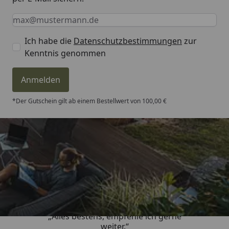
Keine Eingabe erforderlich
Eingabe erforderlich
E-Mail *
Ich habe die
Datenschutzbestimmungen
zur
Kenntnis genommen
Anmelden
*Der Gutschein gilt ab einem Bestellwert von 100,00 €
Trusted Shops
4,81
/ 5
„Alles bestens, empfehle ich gerne
weiter.“