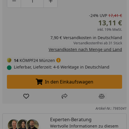
Produktmenge um eins verringern
Produktmenge manuell eingeben
Produktmenge um eins erhöhen
-24%
UVP
17,41 €
13,11 €
inkl. 19% MwSt.
7,90 € Versandkosten in Deutschland
Versandkostenfrei ab 31 Stück
Versandkosten nach Menge und Land
14
KÖMPF24 Münzen
Lieferbar, Lieferzeit: 4-6 Werktage in Deutschland
In den Einkaufswagen
In den Einkaufswagen legen
Produkt zur Wunschliste hinzufügen
Teilen
Produkt Ver
Artikel-Nr.: 7985041
Experten-Beratung
Wertvolle Informationen zu diesem