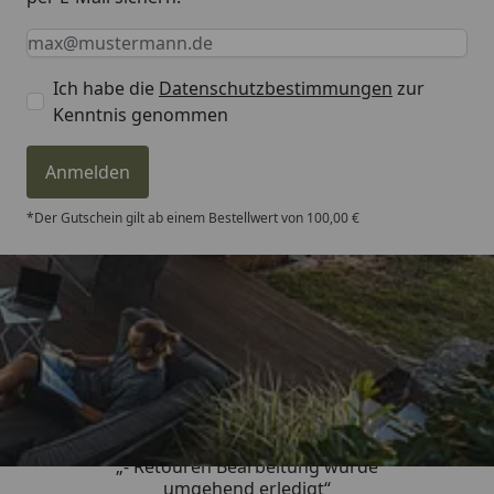
Keine Eingabe erforderlich
Eingabe erforderlich
E-Mail *
Ich habe die
Datenschutzbestimmungen
zur
Kenntnis genommen
Anmelden
*Der Gutschein gilt ab einem Bestellwert von 100,00 €
Trusted Shops
4,81
/ 5
„- Retouren Bearbeitung wurde
umgehend erledigt“