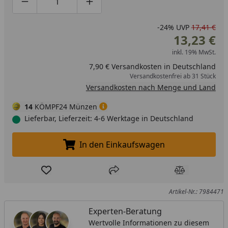
Produktmenge um eins verringern
Produktmenge manuell eingeben
Produktmenge um eins erhöhen
-24%
UVP
17,41 €
13,23 €
inkl. 19% MwSt.
7,90 € Versandkosten in Deutschland
Versandkostenfrei ab 31 Stück
Versandkosten nach Menge und Land
14
KÖMPF24 Münzen
Lieferbar, Lieferzeit: 4-6 Werktage in Deutschland
In den Einkaufswagen
In den Einkaufswagen legen
Produkt zur Wunschliste hinzufügen
Teilen
Produkt Ver
Artikel-Nr.: 7984471
Experten-Beratung
Wertvolle Informationen zu diesem