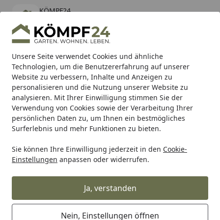
KÖMPF24
Öffnen
Banner schließen
KÖMPF24
kostenlos - Im App Store
Alle Produkte
Mein Konto
Wunschl
Eink
Unsere Seite verwendet Cookies und ähnliche
Technologien, um die Benutzererfahrung auf unserer
Hotline
4,81
/ 5
Suchen
Website zu verbessern, Inhalte und Anzeigen zu
personalisieren und die Nutzung unserer Website zu
analysieren. Mit Ihrer Einwilligung stimmen Sie der
Karibu Pools inkl. gratis Sandfilteranlage & Pool-
Verwendung von Cookies sowie der Verarbeitung Ihrer
Starterset (Gesamtwert bis 468,99€)
persönlichen Daten zu, um Ihnen ein bestmögliches
Surferlebnis und mehr Funktionen zu bieten.
Sie können Ihre Einwilligung jederzeit in den
Cookie-
Auto & Zweirad
Motorradzubehör & Werkzeuge
Motorrad
Einstellungen
anpassen oder widerrufen.
Startseite
Supersprox Ritzel 428 15Z
Ja, verstanden
Nein, Einstellungen öffnen